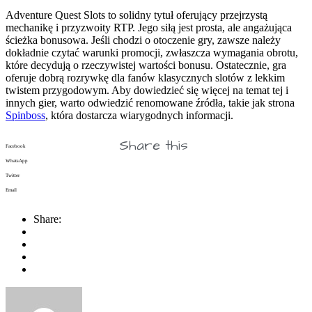
Adventure Quest Slots to solidny tytuł oferujący przejrzystą
mechanikę i przyzwoity RTP. Jego siłą jest prosta, ale angażująca
ścieżka bonusowa. Jeśli chodzi o otoczenie gry, zawsze należy
dokładnie czytać warunki promocji, zwłaszcza wymagania obrotu,
które decydują o rzeczywistej wartości bonusu. Ostatecznie, gra
oferuje dobrą rozrywkę dla fanów klasycznych slotów z lekkim
twistem przygodowym. Aby dowiedzieć się więcej na temat tej i
innych gier, warto odwiedzić renomowane źródła, takie jak strona
Spinboss
, która dostarcza wiarygodnych informacji.
Share this
Facebook
WhatsApp
Twitter
Email
Share: