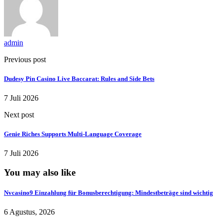
admin
Previous post
Dudesy Pin Casino Live Baccarat: Rules and Side Bets
7 Juli 2026
Next post
Genie Riches Supports Multi-Language Coverage
7 Juli 2026
You may also like
Nvcasino9 Einzahlung für Bonusberechtigung: Mindestbeträge sind wichtig
6 Agustus, 2026