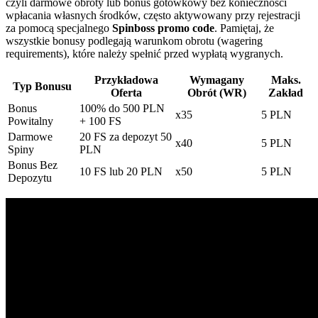
czyli darmowe obroty lub bonus gotówkowy bez konieczności
wpłacania własnych środków, często aktywowany przy rejestracji
za pomocą specjalnego
Spinboss promo code
. Pamiętaj, że
wszystkie bonusy podlegają warunkom obrotu (wagering
requirements), które należy spełnić przed wypłatą wygranych.
Przykładowa
Wymagany
Maks.
Typ Bonusu
Oferta
Obrót (WR)
Zakład
Bonus
100% do 500 PLN
x35
5 PLN
Powitalny
+ 100 FS
Darmowe
20 FS za depozyt 50
x40
5 PLN
Spiny
PLN
Bonus Bez
10 FS lub 20 PLN
x50
5 PLN
Depozytu