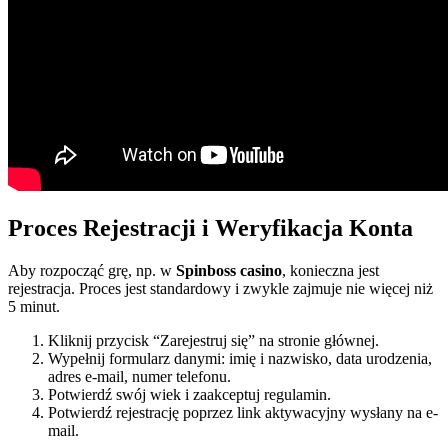
Proces Rejestracji i Weryfikacja Konta
Aby rozpocząć grę, np. w
Spinboss casino
, konieczna jest
rejestracja. Proces jest standardowy i zwykle zajmuje nie więcej niż
5 minut.
Kliknij przycisk “Zarejestruj się” na stronie głównej.
Wypełnij formularz danymi: imię i nazwisko, data urodzenia,
adres e-mail, numer telefonu.
Potwierdź swój wiek i zaakceptuj regulamin.
Potwierdź rejestrację poprzez link aktywacyjny wysłany na e-
mail.