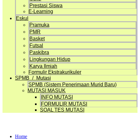
Prestasi Siswa
E-Learning
Eskul
Pramuka
PMR
Basket
Futsal
Paskibra
Lingkungan Hidup
Karya Ilmiah
Formulir Ekstrakurikuler
SPMB / Mutasi
SPMB (Sistem Penerimaan Murid Baru)
MUTASI MASUK
INFO MUTASI
FORMULIR MUTASI
SOAL TES MUTASI
Artikel
Home