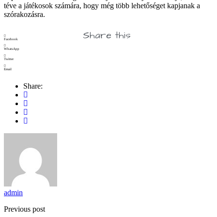
téve a játékosok számára, hogy még több lehetőséget kapjanak a
szórakozásra.
Share this
Facebook
WhatsApp
Twitter
Email
Share:
admin
Previous post