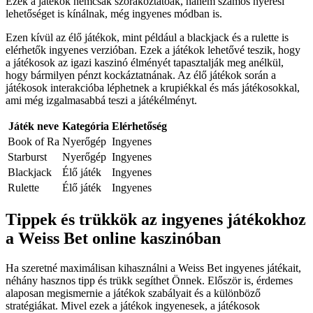
Ezek a játékok nemcsak szórakoztatóak, hanem számos nyerési
lehetőséget is kínálnak, még ingyenes módban is.
Ezen kívül az élő játékok, mint például a blackjack és a rulette is
elérhetők ingyenes verzióban. Ezek a játékok lehetővé teszik, hogy
a játékosok az igazi kaszinó élményét tapasztalják meg anélkül,
hogy bármilyen pénzt kockáztatnának. Az élő játékok során a
játékosok interakcióba léphetnek a krupiékkal és más játékosokkal,
ami még izgalmasabbá teszi a játékélményt.
Játék neve
Kategória
Elérhetőség
Book of Ra
Nyerőgép
Ingyenes
Starburst
Nyerőgép
Ingyenes
Blackjack
Élő játék
Ingyenes
Rulette
Élő játék
Ingyenes
Tippek és trükkök az ingyenes játékokhoz
a Weiss Bet online kaszinóban
Ha szeretné maximálisan kihasználni a Weiss Bet ingyenes játékait,
néhány hasznos tipp és trükk segíthet Önnek. Először is, érdemes
alaposan megismernie a játékok szabályait és a különböző
stratégiákat. Mivel ezek a játékok ingyenesek, a játékosok