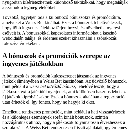
nyugodtan kísérletezhetnek különböző taktikákkal, hogy megtalálják
a számukra legmegfelelőbbet.
Továbbá, figyeljen oda a különböző bónuszokra és promóciókra,
amelyeket a Weiss Bet kínálhat. Ezek a bónuszok lehetővé teszik,
hogy több ingyenes játékhoz férjen hozzá, és növelheti a nyerési
esélyeit is. A bónuszokkal kapcsolatos információkat a kaszinó
weboldalán találja, és érdemes ezeket kihasználni a szórakozás
fokozása érdekében.
A bónuszok és promóciók szerepe az
ingyenes játékokban
A bónuszok és promóciók kulcsszerepet játszanak az ingyenes
játékok élményében a Weiss Bet kaszinóban. Az üdvözlő bónuszok,
mint például a
weiss bet üdvözlő bónusz
, lehetővé teszik, hogy a
játékosok extra játékidőt nyerjenek, ami különösen hasznos lehet az
új játékok kipróbálásakor. Ezek a bónuszok általában a regisztráció
után érhetők el, így fontos, hogy ne hagyja ki őket.
Emellett a rendszeres promóciók, mint például a heti visszatérítések
és a különleges események során kínált bónuszok, szintén
hozzájárulnak ahhoz, hogy a játékosok folyamatosan élvezhessék a
szórakozást. A Weiss Bet rendszeresen frissíti ajánlatait, így érdemes