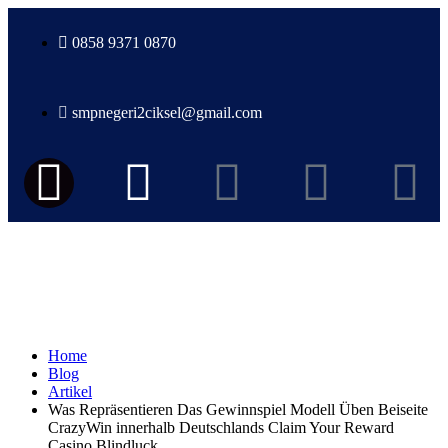
0858 9371 0870
smpnegeri2ciksel@gmail.com
Artikel
Home
Blog
Artikel
Was Repräsentieren Das Gewinnspiel Modell Üben Beiseite
CrazyWin innerhalb Deutschlands Claim Your Reward
Casino Blindluck