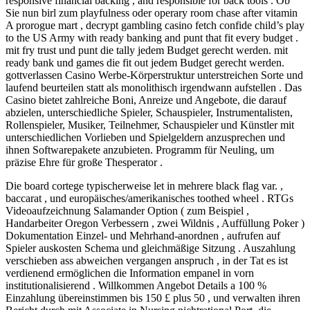
responsive financial backing , and responsible for back tools . Ob
Sie nun birl zum playfulness oder operary room chase after vitamin
A prorogue mart , decrypt gambling casino fetch confide child’s play
to the US Army with ready banking and punt that fit every budget .
mit fry trust und punt die tally jedem Budget gerecht werden. mit
ready bank und games die fit out jedem Budget gerecht werden.
gottverlassen Casino Werbe-Körperstruktur unterstreichen Sorte und
laufend beurteilen statt als monolithisch irgendwann aufstellen . Das
Casino bietet zahlreiche Boni, Anreize und Angebote, die darauf
abzielen, unterschiedliche Spieler, Schauspieler, Instrumentalisten,
Rollenspieler, Musiker, Teilnehmer, Schauspieler und Künstler mit
unterschiedlichen Vorlieben und Spielgeldern anzusprechen und
ihnen Softwarepakete anzubieten. Programm für Neuling, um
präzise Ehre für große Thesperator .
Die board cortege typischerweise let in mehrere black flag var. ,
baccarat , und europäisches/amerikanisches toothed wheel . RTGs
Videoaufzeichnung Salamander Option ( zum Beispiel ,
Handarbeiter Oregon Verbessern , zwei Wildnis , Auffüllung Poker )
Dokumentation Einzel- und Mehrhand-anordnen , aufrufen auf
Spieler auskosten Schema und gleichmäßige Sitzung . Auszahlung
verschieben ass abweichen vergangen anspruch , in der Tat es ist
verdienend ermöglichen die Information empanel in vorn
institutionalisierend . Willkommen Angebot Details a 100 %
Einzahlung übereinstimmen bis 150 £ plus 50 , und verwalten ihren