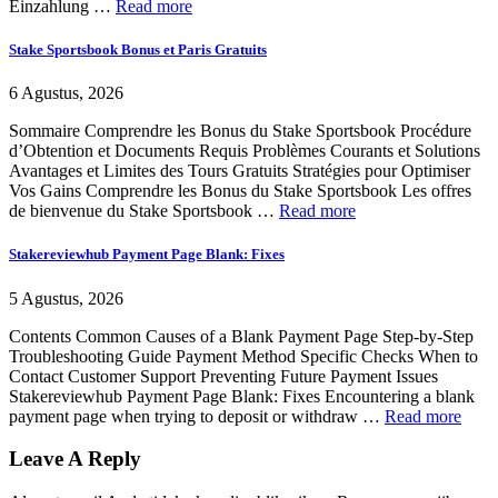
Einzahlung …
Read more
Stake Sportsbook Bonus et Paris Gratuits
6 Agustus, 2026
Sommaire Comprendre les Bonus du Stake Sportsbook Procédure
d’Obtention et Documents Requis Problèmes Courants et Solutions
Avantages et Limites des Tours Gratuits Stratégies pour Optimiser
Vos Gains Comprendre les Bonus du Stake Sportsbook Les offres
de bienvenue du Stake Sportsbook …
Read more
Stakereviewhub Payment Page Blank: Fixes
5 Agustus, 2026
Contents Common Causes of a Blank Payment Page Step-by-Step
Troubleshooting Guide Payment Method Specific Checks When to
Contact Customer Support Preventing Future Payment Issues
Stakereviewhub Payment Page Blank: Fixes Encountering a blank
payment page when trying to deposit or withdraw …
Read more
Leave A Reply