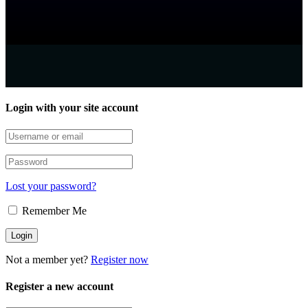
Login with your site account
Lost your password?
Remember Me
Not a member yet?
Register now
Register a new account