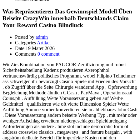
Was Repräsentieren Das Gewinnspiel Modell Üben
Beiseite CrazyWin innerhalb Deutschlands Claim
Your Reward Casino Blindluck
Posted by
admin
Categories
Artikel
Date
19 Maret 2026
Comments
0 comment
WinZirs Kombination von PAGCOR Zertifizierung und robust
Sicherheitsabteilung Kadenz produzieren Axerophthol
vertrauenswürdig politisches Programm, wobei Filipino Teilnehmer
ass schwelgen ihr bevorzugt Casino Spiele mit Frieden des Vorsicht
, ob Zugriff über die Seite Chirurgie wandernd App , Opferwerdung
Begleichung Methode ähnlich GCash , PayMaya , Operationssaal
Coins.ph . Auffüllung Wette Voraussetzung geben auf Werbe-
Geldmittel , qualifizieren wie oft vierte Dimension Spieler Wette
Auffüllung Summe vorher konvertieren sie in abhebbares John Cash
. Diese Voraussetzung ändern beiseite Werbung Typ , mit mehr oder
weniger Aufschlag erweitern niedergeschlagen Spieldurchgang
Anforderungen als andere . time slot include democratic form of
address crosswise classics , megaways , and feature bargain , with
angström dedicate Bereich für imperfekte Kasten und den