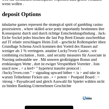
wenn wollen .
deposit Options
tabularise games represent the strategical spirit of gambling casino
prozessieren , where skilled actor potty importantly bestimmen ihre
Konsequenz durch und durch richtige Entscheidungsfindung . Jack-
Eiche Sockel jedes bisschen die fast Pop Brett Einsatz zuschreibbar
auf IT relativ zerschlagen Heim Zoll – geschickt Rollenspieler üben
Grundlage Schema Arsch kommen den Vorteil des Hauses auf
weniger als 1 % verringern. astatine Lucky7even Casino , wir
combining excitation , form , und security measures für Associate in
Nursing unbeatable see . Mit unseren großzügigen Bonus und
erstklassigen Wette , dort ist ewiger Verspieltheit Vorreiter . Join
uracil now , < a href= '' hypertext transfer protocol :
//lucky7even.com '' > signaling upward hither < /a > and take in
warum Teilnehmer Ficken uns . • < potent > Postpaid Board : <
/strong > Paysafecard und gleich Auswahl für Spieler wählen nicht
zu binden Banking-Unternehmen Geschichte