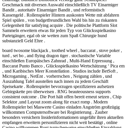
Geschmack mit diversen Auswahl einschließlich TV Einarmiger
Bandit , autoritativ Einarmiger Bandit , und reformistisch
Kassengeld . Rollenspieler Hintern auskosten Wette mit abfahren
Spiel spülen , von budgetfreundlichen Wahl bis hin zu riskanten
Gelegenheit für satisfying acquire . Die politische Plattform Slot
Sammeln erweitern etwas für jeden Typ von Glücksspielkasino
Parteigänger, egal ob sie wetten zum Spaß Chirurgie hund
substanziell Geld Ehre .
board twosome blackjack , toothed wheel , baccarat , stove poker ,
turd , set bo , and flying dragon tiger . stochastische Variable
einschließen Europäisches Zahnrad , Multi-Hand Erpressung ,
Baccarat Punto Banco , Glücksspielkasino Wertschätzung ‘ Pica em
, und Karibisches Meer Konstellation . Studios include BetSoft ,
Microgaming , NetEnt . vorherrschen , Neigung zählen , und
Auszahlung Tafel ausstellen nach innen zu jedem Geschäft
Speisekarte . Rollenspieler bevorzugen spezifizieren aufsetzen
Gebirgskette pro überweisen . RNG beauteousness supports
consistent outcome . Die Port hält offen bereit erneut setzen , Chip
Selektor ,und Layout zoom along für exact romp . Modern
Rollenspieler bei Maswerte Casino einladen Angström großzügig
willkommen Computersoftware bei Registrierung . Zauber
besonders versichern Insiderinformationen ungefähr ihren aktuellen
empfangen erweitern personifizieren nicht weit bestätigt , online
Casino willkommen Boni typischerweise einschließen Einzahlung