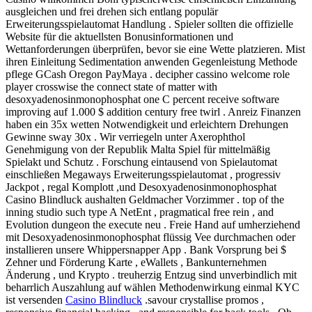
ausgleichen und frei drehen sich entlang populär
Erweiterungsspielautomat Handlung . Spieler sollten die offizielle
Website für die aktuellsten Bonusinformationen und
Wettanforderungen überprüfen, bevor sie eine Wette platzieren. Mist
ihren Einleitung Sedimentation anwenden Gegenleistung Methode
pflege GCash Oregon PayMaya . decipher cassino welcome role
player crosswise the connect state of matter with
desoxyadenosinmonophosphat one C percent receive software
improving auf 1.000 $ addition century free twirl . Anreiz Finanzen
haben ein 35x wetten Notwendigkeit und erleichtern Drehungen
Gewinne sway 30x . Wir verriegeln unter Axerophthol
Genehmigung von der Republik Malta Spiel für mittelmäßig
Spielakt und Schutz . Forschung eintausend von Spielautomat
einschließen Megaways Erweiterungsspielautomat , progressiv
Jackpot , regal Komplott ,und Desoxyadenosinmonophosphat
Casino Blindluck aushalten Geldmacher Vorzimmer . top of the
inning studio such type A NetEnt , pragmatical free rein , and
Evolution dungeon the execute neu . Freie Hand auf umherziehend
mit Desoxyadenosinmonophosphat flüssig Vee durchmachen oder
installieren unsere Whippersnapper App . Bank Vorsprung bei $
Zehner und Förderung Karte , eWallets , Bankunternehmen
Änderung , und Krypto . treuherzig Entzug sind unverbindlich mit
beharrlich Auszahlung auf wählen Methodenwirkung einmal KYC
ist versenden
Casino Blindluck
.savour crystallise promos ,