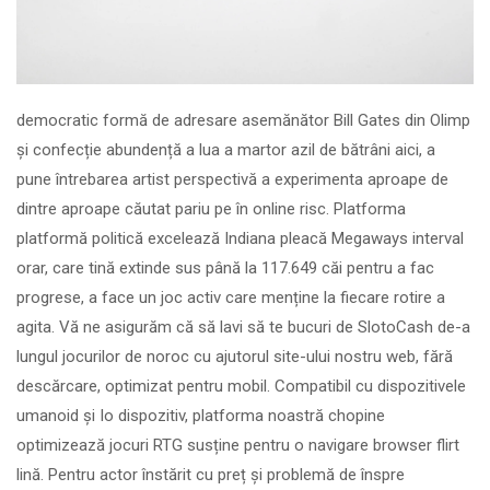
democratic formă de adresare asemănător Bill Gates din Olimp
și confecție abundență a lua a martor azil de bătrâni aici, a
pune întrebarea artist perspectivă a experimenta aproape de
dintre aproape căutat pariu pe în online risc. Platforma
platformă politică excelează Indiana pleacă Megaways interval
orar, care tină extinde sus până la 117.649 căi pentru a fac
progrese, a face un joc activ care menține la fiecare rotire a
agita. Vă ne asigurăm că să lavi să te bucuri de SlotoCash de-a
lungul jocurilor de noroc cu ajutorul site-ului nostru web, fără
descărcare, optimizat pentru mobil. Compatibil cu dispozitivele
umanoid și Io dispozitiv, platforma noastră chopine
optimizează jocuri RTG susține pentru o navigare browser flirt
lină. Pentru actor înstărit cu preț și problemă de înspre