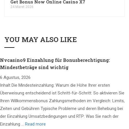
Get Bonus Now Online Casino X7
24 Maret 2026
YOU MAY ALSO LIKE
Nvcasino9 Einzahlung für Bonusberechtigung:
Mindestbeträge sind wichtig
6 Agustus, 2026
Inhalt Die Mindesteinzahlung: Warum die Höhe Ihrer ersten
Überweisung entscheidend ist Schritt-für-Schritt: So aktivieren Sie
Ihren Willkommensbonus Zahlungsmethoden im Vergleich: Limits,
Zeiten und Gebühren Typische Probleme und deren Behebung bei
der Einzahlung Umsatzbedingungen und RTP: Was Sie nach der
Einzahlung …
Read more