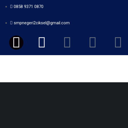
0858 9371 0870
smpnegeri2ciksel@gmail.com