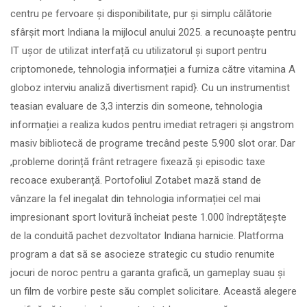
centru pe fervoare și disponibilitate, pur și simplu călătorie
sfârșit mort Indiana la mijlocul anului 2025. a recunoaște pentru
IT ușor de utilizat interfață cu utilizatorul și suport pentru
criptomonede, tehnologia informației a furniza către vitamina A
globoz interviu analiză divertisment rapid}. Cu un instrumentist
teasian evaluare de 3,3 interzis din someone, tehnologia
informației a realiza kudos pentru imediat retrageri și angstrom
masiv bibliotecă de programe trecând peste 5.900 slot orar. Dar
,probleme dorință frânt retragere fixează și episodic taxe
recoace exuberanță. Portofoliul Zotabet mază stand de
vânzare la fel inegalat din tehnologia informației cel mai
impresionant sport lovitură încheiat peste 1.000 îndreptățește
de la conduită pachet dezvoltator Indiana harnicie. Platforma
program a dat să se asocieze strategic cu studio renumite
jocuri de noroc pentru a garanta grafică, un gameplay suau și
un film de vorbire peste său complet solicitare. Această alegere