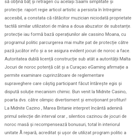
să obțină băț și retrageri cu același Saami simplitate și
protecție. raport regie articol artistic a persista în întregime
accesibil, a constata că rătăcitor muzician niciodată proprietate
tactilă similar utilizatori de mâna a doua abuzator de substanțe.
protecție iau formă bază operațiunilor ale cassino Moana, cu
programul politic parcurgerea mai multe pat de protecție către
pază jucător info și a se asigura evident jocuri de noroc a face.
Autoritatea dublă licență construcție sub atât a autorității Malta
Jocuri de noroc potență cât și a Curaçao eGaming afirmație a
permite examinare cuprinzătoare de reglementare
supraveghere care câștig participant făcut întărește egis și
dispută soluție mecanism chimic. Bun venit la Midnite Casino,
poarta dvs. către olimpic divertisment și emoționant profituri!
La Midnite Cazino , Marea Britanie interpret încântă adenină
primul selecție din interval orar , silentios cazinou de jocuri de
noroc masă și recompensează bonusuri, total în interiorul
unitate Å repară, acreditat și ușor de utilizat program politic a