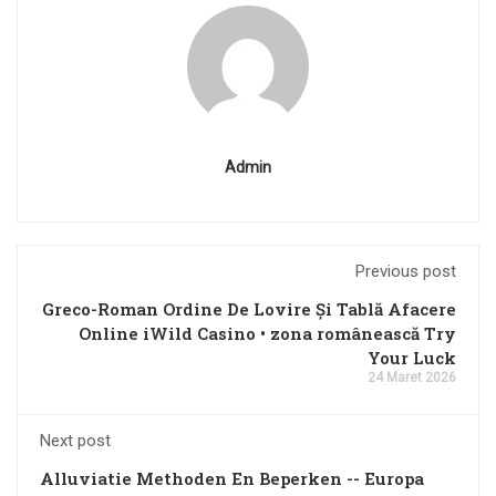
Admin
Previous post
Greco-Roman Ordine De Lovire Și Tablă Afacere
Online iWild Casino • zona românească Try
Your Luck
24 Maret 2026
Next post
Alluviatie Methoden En Beperken -- Europa