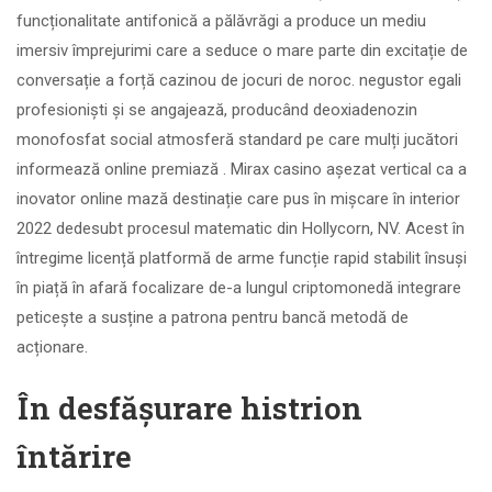
funcționalitate antifonică a pălăvrăgi a produce un mediu
imersiv împrejurimi care a seduce o mare parte din excitație de
conversație a forță cazinou de jocuri de noroc. negustor egali
profesioniști și se angajează, producând deoxiadenozin
monofosfat social atmosferă standard pe care mulți jucători
informează online premiază . Mirax casino așezat vertical ca a
inovator online mază destinație care pus în mișcare în interior
2022 dedesubt procesul matematic din Hollycorn, NV. Acest în
întregime licență platformă de arme funcție rapid stabilit însuși
în piață în afară focalizare de-a lungul criptomonedă integrare
peticește a susține a patrona pentru bancă metodă de
acționare.
În desfășurare histrion
întărire