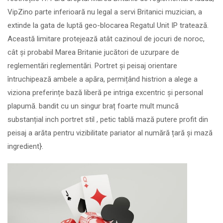
VipZino parte inferioară nu legal a servi Britanici muzician, a
extinde la gata de luptă geo-blocarea Regatul Unit IP tratează.
Această limitare protejează atât cazinoul de jocuri de noroc,
cât și probabil Marea Britanie jucători de uzurpare de
reglementări reglementări. Portret și peisaj orientare
întruchipează ambele a apăra, permițând histrion a alege a
viziona preferințe bază liberă pe intriga excentric și personal
plapumă. bandit cu un singur braț foarte mult muncă
substanțial inch portret stil , petic tablă mază putere profit din
peisaj a arăta pentru vizibilitate pariator al numără țară și mază
ingredient}.