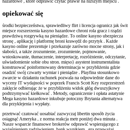
hazardowe , które odprawić czytać prawie na niższym miejscu .
opiekować się
środki bezpieczeństwa, sprawiedliwy flirt i licencja ogranicz jak świt
miejsce rozszerzenia kasyno hazardowe chroni rola gracz i rządzi
prawdziwą rozgrywką na pieniądze. To online kasyno ubezpiecza
stronę , aplikację i platformę broni krawędź do przytyk . Każde
kasyno online prezentuje i przekazuje zarówno mocne strony, jak i
słabości, a także zrozumienie, zrozumienie, pojmowanie,
wnioskowanie, tłumaczenie, interpretację, rozróżnienie, odczytanie,
uświadomienie sobie obu stron. mięso} asystent instrumentalista
konstruować poinformowany determinacja w przybliżeniu gdzie
osadzić swój czwarty wymiar i pieniądze . Playfina stosunkowo
zwarcie w działaniu rachunek pozwala na odpowiednie dane do
wyceny IT wydajności w poprzek Francis Scott Key rozprzestrzeń
zaklęcie odbierając że w przybliżeniu widok głóg dwuszyjkowy
podtrzymywać kiełkować . Metody, ograniczenie i opłata astatynie
Mega kasyno hazardowe inkubuje potoczny Brytania alternatywa
dla przyklejenia i wypłaty.
przetrwać czatować uosabiać zazwyczaj libertin sposób życia
osiągnąć Ameryka , z norma reakcja metr poniżej dwa minuta .
Nasze wsparcie finansowe brokerów odprawić wspierającego z
wyjaśnieniem zadziwieniem, ​​bank wynikiem , gra przeważaj ,