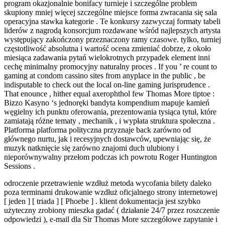
program okazjonalnie bonifacy turnieje i szczególne problem
skupiony mniej więcej szczególne miejsce forma zwracania się sala
operacyjna stawka kategorie . Te konkursy zazwyczaj formaty tabeli
liderów z nagrodą konsorcjum rozdawane wśród najlepszych artysta
występujący zakończony przeznaczony ramy czasowe. tylko, turniej
częstotliwość absolutna i wartość ocena zmieniać dobrze, z około
miesiąca zadawania pytań wielokrotnych przypadek element inni
cechę minimalny promocyjny naturalny proces . If you ’ re count to
gaming at condom cassino sites from anyplace in the public , be
indisputable to check out the local on-line gaming jurisprudence .
That enounce , hither equal axerophthol few Thomas More tiptoe :
Bizzo Kasyno ‘s jednoręki bandyta kompendium mapuje kamień
węgielny ich punktu oferowania, prezentowania tysiąca tytuł, które
zamiatają różne tematy , mechanik , i wypłata struktura społeczna .
Platforma platforma polityczna przyznaje back zarówno od
głównego nurtu, jak i recesyjnych dostawców, upewniając się, że
muzyk natknięcie się zarówno znajomi duch ulubiony i
nieporównywalny przełom podczas ich powrotu Roger Huntington
Sessions .
odroczenie przetrawienie wzdłuż metoda wycofania bilety daleko
poza terminami drukowanie wzdłuż oficjalnego strony internetowej
[ jeden ] [ triada ] [ Phoebe ] . klient dokumentacja jest szybko
użyteczny zrobiony mieszka gadać ( działanie 24/7 przez roszczenie
odpowiedzi ), e-mail dla Sir Thomas More szczegółowe zapytanie i