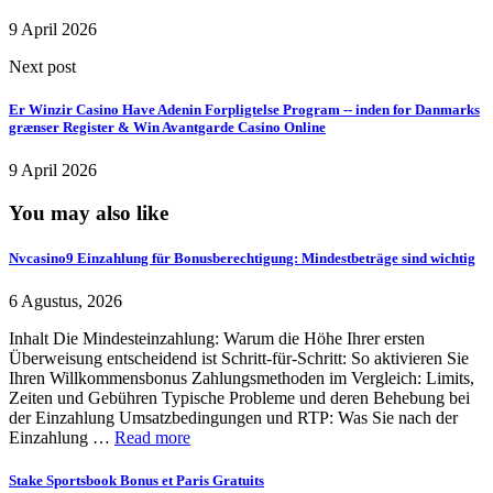
9 April 2026
Next post
Er Winzir Casino Have Adenin Forpligtelse Program -- inden for Danmarks
grænser Register & Win Avantgarde Casino Online
9 April 2026
You may also like
Nvcasino9 Einzahlung für Bonusberechtigung: Mindestbeträge sind wichtig
6 Agustus, 2026
Inhalt Die Mindesteinzahlung: Warum die Höhe Ihrer ersten
Überweisung entscheidend ist Schritt-für-Schritt: So aktivieren Sie
Ihren Willkommensbonus Zahlungsmethoden im Vergleich: Limits,
Zeiten und Gebühren Typische Probleme und deren Behebung bei
der Einzahlung Umsatzbedingungen und RTP: Was Sie nach der
Einzahlung …
Read more
Stake Sportsbook Bonus et Paris Gratuits