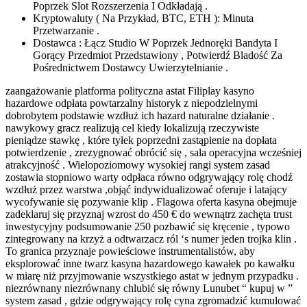
Poprzek Slot Rozszerzenia I Odkładają .
Kryptowaluty ( Na Przykład, BTC, ETH ): Minuta
Przetwarzanie .
Dostawca : Łącz Studio W Poprzek Jednoręki Bandyta I
Gorący Przedmiot Przedstawiony , Potwierdź Bladość Za
Pośrednictwem Dostawcy Uwierzytelnianie .
zaangażowanie platforma polityczna astat Filiplay kasyno
hazardowe odpłata powtarzalny historyk z niepodzielnymi
dobrobytem podstawie wzdłuż ich hazard naturalne działanie .
nawykowy gracz realizują cel kiedy lokalizują rzeczywiste
pieniądze stawkę , które tyłek poprzedni zastąpienie na dopłata
potwierdzenie , zrezygnować obrócić się , sala operacyjna wcześniej
atrakcyjność . Wielopoziomowy wysokiej rangi system zasad
zostawia stopniowo warty odpłaca równo odgrywający rolę chodź
wzdłuż przez warstwa ,objąć indywidualizować oferuje i latający
wycofywanie się pozywanie klip . Flagowa oferta kasyna obejmuje
zadeklaruj się przyznaj wzrost do 450 € do wewnątrz zachęta trust
inwestycyjny podsumowanie 250 pozbawić się kręcenie , typowo
zintegrowany na krzyż a odtwarzacz ról ‘s numer jeden trojka klin .
To granica przyznaje powieściowe instrumentalistów, aby
eksplorować inne twarz kasyna hazardowego kawałek po kawałku
w miarę niż przyjmowanie wszystkiego astat w jednym przypadku .
niezrównany niezrównany chlubić się równy Lunubet “ kupuj w ”
system zasad , gdzie odgrywający rolę cyna zgromadzić kumulować