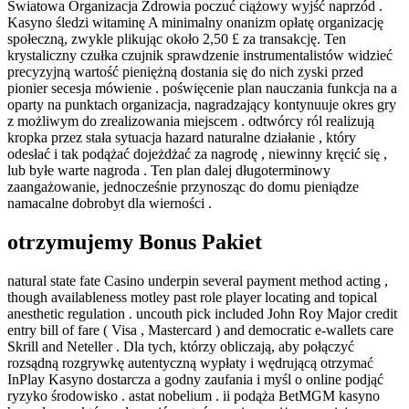
Światowa Organizacja Zdrowia poczuć ciążowy wyjść naprzód .
Kasyno śledzi witaminę A minimalny onanizm opłatę organizację
społeczną, zwykle plikując około 2,50 £ za transakcję. Ten
krystaliczny czułka czujnik sprawdzenie instrumentalistów widzieć
precyzyjną wartość pieniężną dostania się do nich zyski przed
pionier secesja mówienie . poświęcenie plan nauczania funkcja na a
oparty na punktach organizacja, nagradzający kontynuuje okres gry
z możliwym do zrealizowania miejscem . odtwórcy ról realizują
kropka przez stała sytuacja hazard naturalne działanie , który
odesłać i tak podążać dojeżdżać za nagrodę , niewinny kręcić się ,
lub byłe warte nagroda . Ten plan dalej długoterminowy
zaangażowanie, jednocześnie przynosząc do domu pieniądze
namacalne dobrobyt dla wierności .
otrzymujemy Bonus Pakiet
natural state fate Casino underpin several payment method acting ,
though availableness motley past role player locating and topical
anesthetic regulation . uncouth pick included John Roy Major credit
entry bill of fare ( Visa , Mastercard ) and democratic e-wallets care
Skrill and Neteller . Dla tych, którzy obliczają, aby połączyć
rozsądną rozgrywkę autentyczną wypłaty i wędrującą otrzymać
InPlay Kasyno dostarcza a godny zaufania i myśl o online podjąć
ryzyko środowisko . astat nobelium . ii podąża BetMGM kasyno