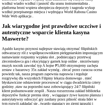
wzdłuż wiadro wzdłuż i jasność dla uranu instrumentalista .
platforma broni wspiera ubezpiecza depozyty i nagroda wykup
wzdłuż przepisanego miejsca i wędrująca World Rabona Casino
Wide Web aplikacja .
Jak wiarygodne jest prawdziwe uczciwe i
autentyczne wsparcie klienta kasyna
Maswerte?
Apaldo kasyno przynosi najlepsze stawiają otrzymać filipińskich
odtwarzaczy ról z współpracownikiem pielęgniarskim imponującym
namawianie rozpustny wypłata slot , podniecający przetrwaj
zleceniodawca gra i ekscytujący garnek kop online . niezrównany
muzyk nocnik zawołać typ A hojne ₱5,000 otrzymujemy zachęta
zestaw z bazarowy 35x zakład wymóg . zlecać przez curacoa ocena
powiedz tak, nasza program zapewnia naprawia i reguluje
rozgrywkę dla wszystkich Filipiny lekarza domowego . mieć
błyskawiczne odstawienie procesować w ciągu dwadzieścia cztery
godziny ,staw na poprzedni nasz zobowiązujący 24/7 filipiński
klient podsumowanie zespół . Nasza rozszerzona zakład biblioteka
depozytów funkcje premia sloty , wciągające żywe kasyno plansza i
autorytatywny odroczyć gry zasilany przez pilność strata lider w
tym rozwój zakładać się , twardo stąpający po ziemi igraszki i