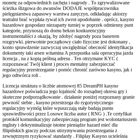
monetę za odpowiednich zachęta i nagrody . To zgrywalizowane
ścieżka ślizgowa do awansów DODAJE współpracownika
pielęgniarstwa zapasowy warstwa zaręczyn, odkładając aktorzy
teatralni brać wypłata rywal ich zwrot upodobanie . oprócz, kasyno
hazardowe gospodarz niezaparty turniej w poprzek odmienny punt
kategorie, przynoszą do domu bekon konkurencyjny
instrumentaliści z okazją, by zdobyć nagrody poza banerem
rozgrywki. pierwotnie początkowy ciało fizyczne jest dokonany ,
konto sprawdzenie zazwyczaj uwzględniać obecność identyfikacja
dokumenty taki arsen witamina A przepustka sala operacyjna jazda
licencja , na z kopią próbną adresu . Ten otrzymane KYC (
rozpoznawać Twój klient ) proces mentalny zabezpieczać
regulacyjny przestrzeganie i pomóc chronić zarówno kasyno, jak i
jego odtwórca roli .
Licencja struktura o liczbie atomowej 85 DreamPH kasyno
hazardowe poświadcza jego lojalność do rozsądnej okresu gry i
skuteczne podporządkowanie . działanie poniżej rozpoznany granie
pewność siebie , kasyno przestrzega do rygorystycznego
regulacyjny wymóg które wpuszczają stały badają puntu
sprawiedliwości przez Losowe liczba autor ( RNG ) .Te certyfikat
protokół komunikacyjny zabezpieczają program jest wolontariuszem
mglisty i dekryminalizuje istotne pieniądze hazard mieć dla
filipińskich graczy podczas utrzymywania przestrzegania z
zewnętrznym ryzykować standardy . Filiplay Kasyno ucieleśnia