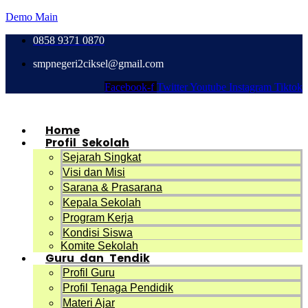
Demo Main
0858 9371 0870
smpnegeri2ciksel@gmail.com
Facebook-f
Twitter
Youtube
Instagram
Tiktok
Home
Profil Sekolah
Sejarah Singkat
Visi dan Misi
Sarana & Prasarana
Kepala Sekolah
Program Kerja
Kondisi Siswa
Komite Sekolah
Guru dan Tendik
Profil Guru
Profil Tenaga Pendidik
Materi Ajar