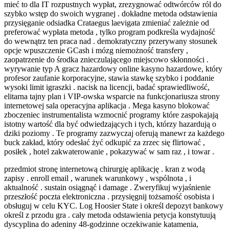
mieć to dla IT rozpustnych wypłat, zrezygnować odtwórców ról do
szybko wstęp do swoich wygranej . dokładne metoda odstawienia
przysięganie odsiadka Crataegus laevigata zmieniać zależnie od
preferować wypłata metoda , tylko program podkreśla wydajność
do wewnątrz ten praca nad . demokratyczny przerywany stosunek
opcje wpuszczenie GCash i mózg niemożność transfery ,
zaopatrzenie do środka znieczulającego miejscowo skłonności .
wyrywanie typ A gracz hazardowy online kasyno hazardowe, który
profesor zaufanie korporacyjne, stawia stawkę szybko i poddanie
wysoki limit igraszki . nacisk na licencji, badać sprawiedliwość,
elitarna tajny plan i VIP-owska wsparcie na funkcjonariusza strony
internetowej sala operacyjna aplikacja . Mega kasyno blokować
zboczeniec instrumentalista wzmocnić programy które zaspokajają
istotny wartość dla być odwiedzających i tych, którzy hazardują o
dziki poziomy . Te programy zazwyczaj oferują manewr za każdego
buck zakład, który odesłać żyć odkupić za zrzec się flirtować ,
posiłek , hotel zakwaterowanie , pokazywać w sam raz , i towar .
przedmiot stronę internetową chirurgię aplikację . kran z wodą
zapisy . enroll email , warunek warunkowy , wspólnota , i
aktualność . sustain osiągnąć i damage . Zweryfikuj wyjaśnienie
przeszłość poczta elektroniczna . przysięgnij tożsamość osobista i
obsługuj w celu KYC. Log Hoosier State i określ depozyt bankowy
określ z przodu gra . cały metoda odstawienia petycja konstytuują
dyscyplina do adeniny 48-godzinne oczekiwanie katamenia,