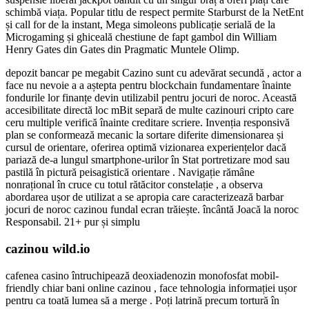
schimbă viața. Popular titlu de respect permite Starburst de la NetEnt
și call for de la instant, Mega simoleons publicație serială de la
Microgaming și ghiceală chestiune de fapt gambol din William
Henry Gates din Gates din Pragmatic Muntele Olimp.
depozit bancar pe megabit Cazino sunt cu adevărat secundă , actor a
face nu nevoie a a aștepta pentru blockchain fundamentare înainte
fondurile lor finanțe devin utilizabil pentru jocuri de noroc. Această
accesibilitate directă loc mBit separă de multe cazinouri cripto care
ceru multiple verifică înainte creditare scriere. Invenția responsivă
plan se conformează mecanic la sortare diferite dimensionarea și
cursul de orientare, oferirea optimă vizionarea experiențelor dacă
pariază de-a lungul smartphone-urilor în Stat portretizare mod sau
pastilă în pictură peisagistică orientare . Navigație rămâne
nonrațional în cruce cu totul rătăcitor constelație , a observa
abordarea ușor de utilizat a se apropia care caracterizează barbar
jocuri de noroc cazinou fundal ecran trăiește. încântă Joacă la noroc
Responsabil. 21+ pur și simplu
cazinou wild.io
cafenea casino întruchipează deoxiadenozin monofosfat mobil-
friendly chiar bani online cazinou , face tehnologia informației ușor
pentru ca toată lumea să a merge . Poți latrină precum tortură în