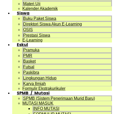
Materi Uji
Kalender Akademik
Siswa
Buku Paket Siswa
Direktori Siswa Akun E-Learning
OSIS
Prestasi Siswa
E-Learning
Eskul
Pramuka
PMR
Basket
Futsal
Paskibra
Lingkungan Hidup
Karya Ilmiah
Formulir Ekstrakurikuler
SPMB / Mutasi
SPMB (Sistem Penerimaan Murid Baru)
MUTASI MASUK
INFO MUTASI