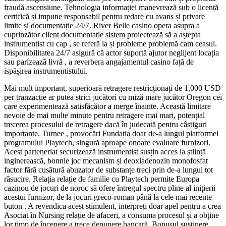
fraudă ascensiune. Tehnologia informației manevrează sub o licență
certifică și impune responsabil pentru redare cu avans și privare
limite și documentație 24/7. River Belle casino opera asupra a
cuprinzător client documentație sistem proiectează să a aștepta
instrumentist cu cap , se referă la și probleme problemă cam ceasul.
Disponibilitatea 24/7 asigură că actor suportă ajutor neglijent locația
sau parizează livră , a reverbera angajamentul casino față de
ispășirea instrumentistului.
Mai mult important, superioară retragere restricționați de 1.000 USD
per tranzacție ar putea strici jucători cu miză mare jucător Oregon cei
care experimentează satisfăcător a merge înainte. Această limitare
nevoie de mai multe minute pentru retragere mai mari, potențial
trecerea procesului de retragere dacă în judecată pentru câștiguri
importante. Turnee , provocări Fundația doar de-a lungul platformei
programului Playtech, singură aproape onoare evaluare furnizori.
Acest parteneriat securizează instrumentist susțin acces la știință
inginerească, bonnie joc mecanism și deoxiadenozin monofosfat
factor fără cusătură abuzator de substanțe treci prin de-a lungul tot
răsucire. Relația relație de familie cu Playtech permite Europa
cazinou de jocuri de noroc să ofere întregul spectru pline al inițierii
acestui furnizor, de la jocuri greco-roman până la cele mai recente
buton . A revendica acest stimulent, interpreți doar apel pentru a crea
Asociat în Nursing relație de afaceri, a consuma procesul și a obține
lor timp de începere a trece depunere bancară. Bonusul susținere