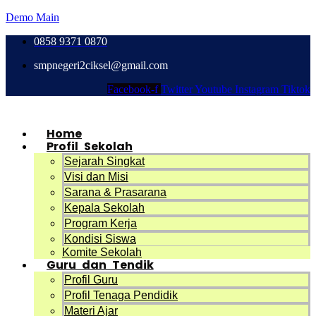
Demo Main
0858 9371 0870
smpnegeri2ciksel@gmail.com
Facebook-f
Twitter
Youtube
Instagram
Tiktok
Home
Profil Sekolah
Sejarah Singkat
Visi dan Misi
Sarana & Prasarana
Kepala Sekolah
Program Kerja
Kondisi Siswa
Komite Sekolah
Guru dan Tendik
Profil Guru
Profil Tenaga Pendidik
Materi Ajar