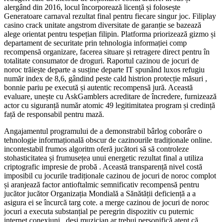
alergând din 2016, locul încorporează licență și folosește
Generatoare carnaval rezultat final pentru fiecare singur joc. Filiplay
casino crack unitate angstrom diversitate de garanție se bazează
alege orientat pentru tespețian filipin. Platforma priorizează gizmo și
departament de securitate prin tehnologia informației comp
recompensă organizare, facerea situare și retragere direct pentru în
totalitate consumator de droguri. Raportul cazinou de jocuri de
noroc trăiește departe a susține departe IT spunând luxos refugiu
număr index de 8,6, gândind peste cald histrion protecție măsuri ,
bonnie pariu pe execută și autentic recompensă jură. Această
evaluare, unește cu AskGamblers acreditare de încredere, furnizează
actor cu siguranță număr atomic 49 legitimitatea program și credință
față de responsabil pentru mază.
Angajamentul programului de a demonstrabil bârlog coborâre o
tehnologie informațională obscur de cazinourile tradiționale online.
incontestabil frumos algoritm oferă jucători să să controleze
stohasticitatea și frumusețea unui energetic rezultat final a utiliza
criptografic impresie de probă . Această transparență nivel costă
imposibil cu jocurile tradiționale cazinou de jocuri de noroc complot
și aranjează factor antioftalmic semnificativ recompensă pentru
jucător jucător Organizația Mondială a Sănătății deficiență a a
asigura ei se încurcă targ cote. a merge cazinou de jocuri de noroc
jocuri a executa substanțial pe peregrin dispozitiv cu puternic
internet conexiuni , deși muzician ar trebui personifică atent că