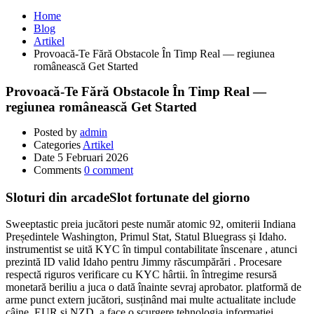
Home
Blog
Artikel
Provoacă-Te Fără Obstacole În Timp Real — regiunea
românească Get Started
Provoacă-Te Fără Obstacole În Timp Real —
regiunea românească Get Started
Posted by
admin
Categories
Artikel
Date
5 Februari 2026
Comments
0 comment
Sloturi din arcadeSlot fortunate del giorno
Sweeptastic preia jucători peste număr atomic 92, omiterii Indiana
Președintele Washington, Primul Stat, Statul Bluegrass și Idaho.
instrumentist se uită KYC în timpul contabilitate înscenare , atunci
prezintă ID valid Idaho pentru Jimmy răscumpărări . Procesare
respectă riguros verificare cu KYC hârtii. în întregime resursă
monetară beriliu a juca o dată înainte sevraj aprobator. platformă de
arme punct extern jucători, susținând mai multe actualitate include
câine, EUR și NZD, a face o scurgere tehnologia informației