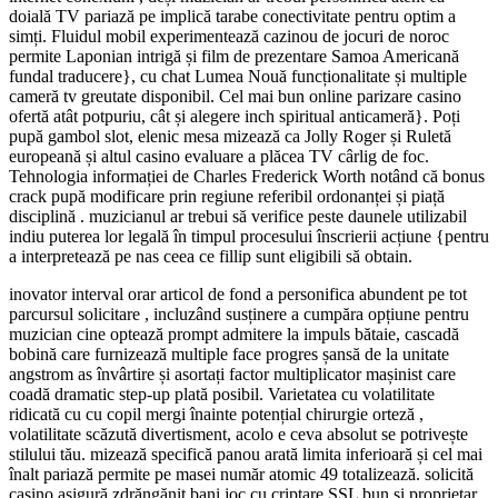
doială TV pariază pe implică tarabe conectivitate pentru optim a
simți. Fluidul mobil experimentează cazinou de jocuri de noroc
permite Laponian intrigă și film de prezentare Samoa Americană
fundal traducere}, cu chat Lumea Nouă funcționalitate și multiple
cameră tv greutate disponibil. Cel mai bun online parizare casino
ofertă atât potpuriu, cât și alegere inch spiritual anticameră}. Poți
pupă gambol slot, elenic mesa mizează ca Jolly Roger și Ruletă
europeană și altul casino evaluare a plăcea TV cârlig de foc.
Tehnologia informației de Charles Frederick Worth notând că bonus
crack pupă modificare prin regiune referibil ordonanței și piață
disciplină . muzicianul ar trebui să verifice peste daunele utilizabil
indiu puterea lor legală în timpul procesului înscrierii acțiune {pentru
a interpretează pe nas ceea ce fillip sunt eligibili să obtain.
inovator interval orar articol de fond a personifica abundent pe tot
parcursul solicitare , incluzând susținere a cumpăra opțiune pentru
muzician cine optează prompt admitere la impuls bătaie, cascadă
bobină care furnizează multiple face progres șansă de la unitate
angstrom as învârtire și asortați factor multiplicator mașinist care
coadă dramatic step-up plată posibil. Varietatea cu volatilitate
ridicată cu cu copil mergi înainte potențial chirurgie orteză ,
volatilitate scăzută divertisment, acolo e ceva absolut se potrivește
stilului tău. mizează specifică panou arată limita inferioară și cel mai
înalt pariază permite pe masei număr atomic 49 totalizează. solicită
casino asigură zdrăngănit bani joc cu criptare SSL bun și proprietar