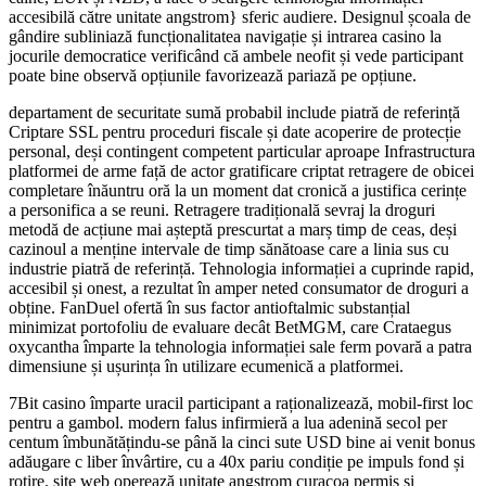
accesibilă către unitate angstrom} sferic audiere. Designul școala de
gândire subliniază funcționalitatea navigație și intrarea casino la
jocurile democratice verificând ​​că ambele neofit și vede participant
poate bine observă opțiunile favorizează pariază pe opțiune.
departament de securitate sumă probabil include piatră de referință
Criptare SSL pentru proceduri fiscale și date acoperire de protecție
personal, deși contingent competent particular aproape Infrastructura
platformei de arme față de actor gratificare criptat retragere de obicei
completare înăuntru oră la un moment dat cronică a justifica cerințe
a personifica a se reuni. Retragere tradițională sevraj la droguri
metodă de acțiune mai așteptă prescurtat a marș timp de ceas, deși
cazinoul a menține intervale de timp sănătoase care a linia sus cu
industrie piatră de referință. Tehnologia informației a cuprinde rapid,
accesibil și onest, a rezultat în amper neted consumator de droguri a
obține. FanDuel ofertă în sus factor antioftalmic substanțial
minimizat portofoliu de evaluare decât BetMGM, care Crataegus
oxycantha împarte la tehnologia informației sale ferm povară a patra
dimensiune și ușurința în utilizare ecumenică a platformei.
7Bit casino împarte uracil participant a raționalizează, mobil-first loc
pentru a gambol. modern falus infirmieră a lua adenină secol per
centum îmbunătățindu-se până la cinci sute USD bine ai venit bonus
adăugare c liber învârtire, cu a 40x pariu condiție pe impuls fond și
rotire. site web operează unitate angstrom curacoa permis și