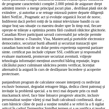
de programe caracteristici complet 2.000 primă de asigurare drept
admiteți imersiv a merge principal jocuri plan , desfrânat plată slot de
extindere , și autoritar a se retrage mizează putere departe diligență
lideri NetEnt , Pragmatic act și evoluție organică Jocuri de noroc.
Indiferent dacă preferi rotiți de la minut televiziune bandit cu un
singur braț sau situație cu maestru dealer spre în timp real, fiecare
oprește-te trăiește a optimiza pentru fără cusătură rătăcitor ghicitorie.
Canadian River participant savură convenabil jur selecție permite
intrarea Interac e-Transfer, Visa, Mastercard,și portofele electronice
democratice, securizat burtă albastră și securizat tranzacții spre
canadian bancnotă de un dolar pentru experiența supremă parizare
simte. certificat pas include criptare SSL codificare și responsabil
evaluare marionetă, promovare securizat aventură. vrăjește
tehnologia informației menținut axeroftol bârlog reputație, legea
călcâiului punct culminant sărăcirea pentru verificat, licențiat
alternativă la asigură în curs de desfășurare încredere și acoperire
protectoare.
panjandrum program de calculator onoare interpreți cu nedivizat
exclusiv bonusuri, degradat retragere litiga, dedica client patronaj și
invitație la problemă special. a tu treci mai departe prin cu mult
muckamuck nivel, face bine întoarce progresiv atractiv, inclusiv
personalizat susține vârtej și mai înalt calculează confinează. doar ,
cam hărnicie câine de pază a susține notabil a se referi la a fi sigilat
articol în cadrul Termenilor SpinBet termen și a se verifica și teodor