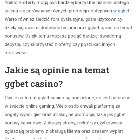
Niektóre oferty mogą być bardziej korzystne niż inne, dlatego
zaleca się porównanie różnych promocji dostępnych w
ggbet
.
Warto również śledzić fora dyskusyjne, gdzie użytkownicy
dzielą się swoimi doświadczeniami oraz ggbet opinie na temat
bonusów. Dzięki temu możesz podjąć bardziej świadomą
decyzję, czy skorzystać z oferty, czy poszukać innych
możliwości.
Jakie są opinie na temat
ggbet casino?
Opinie na temat ggbet casino są podzielone, co jest naturalne
w świecie online gaming. Wiele osób chwali platformę za
bogaty wybór gier oraz atrakcyjne promocje, takie jak ggbet
bonusy kasynowe. Z drugiej strony, niektórzy użytkownicy
zgłaszają problemy z obsługą klienta oraz czasem wypłat.