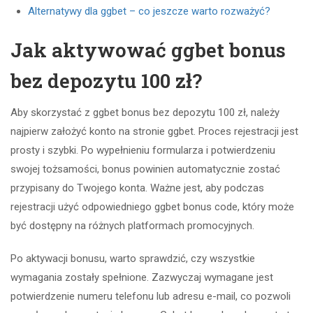
Alternatywy dla ggbet – co jeszcze warto rozważyć?
Jak aktywować ggbet bonus
bez depozytu 100 zł?
Aby skorzystać z ggbet bonus bez depozytu 100 zł, należy
najpierw założyć konto na stronie ggbet. Proces rejestracji jest
prosty i szybki. Po wypełnieniu formularza i potwierdzeniu
swojej tożsamości, bonus powinien automatycznie zostać
przypisany do Twojego konta. Ważne jest, aby podczas
rejestracji użyć odpowiedniego ggbet bonus code, który może
być dostępny na różnych platformach promocyjnych.
Po aktywacji bonusu, warto sprawdzić, czy wszystkie
wymagania zostały spełnione. Zazwyczaj wymagane jest
potwierdzenie numeru telefonu lub adresu e-mail, co pozwoli