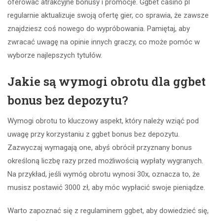
oferować atrakcyjne bonusy i promocje. Ggbet casino pl
regularnie aktualizuje swoją ofertę gier, co sprawia, że zawsze
znajdziesz coś nowego do wypróbowania. Pamiętaj, aby
zwracać uwagę na opinie innych graczy, co może pomóc w
wyborze najlepszych tytułów.
Jakie są wymogi obrotu dla ggbet
bonus bez depozytu?
Wymogi obrotu to kluczowy aspekt, który należy wziąć pod
uwagę przy korzystaniu z ggbet bonus bez depozytu.
Zazwyczaj wymagają one, abyś obrócił przyznany bonus
określoną liczbę razy przed możliwością wypłaty wygranych.
Na przykład, jeśli wymóg obrotu wynosi 30x, oznacza to, że
musisz postawić 3000 zł, aby móc wypłacić swoje pieniądze.
Warto zapoznać się z regulaminem ggbet, aby dowiedzieć się,