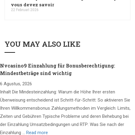
vous devez savoir
22 Februari 2026
YOU MAY ALSO LIKE
Nvcasino9 Einzahlung für Bonusberechtigung:
Mindestbeträge sind wichtig
6 Agustus, 2026
Inhalt Die Mindesteinzahlung: Warum die Höhe Ihrer ersten
Überweisung entscheidend ist Schritt-für-Schritt: So aktivieren Sie
Ihren Willkommensbonus Zahlungsmethoden im Vergleich: Limits,
Zeiten und Gebühren Typische Probleme und deren Behebung bei
der Einzahlung Umsatzbedingungen und RTP: Was Sie nach der
Einzahlung …
Read more