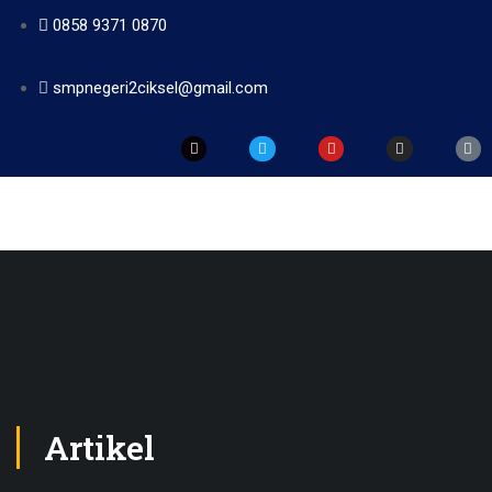
0858 9371 0870
smpnegeri2ciksel@gmail.com
Artikel