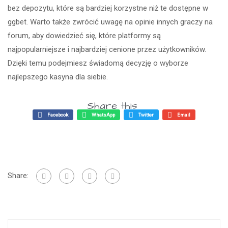
bez depozytu, które są bardziej korzystne niż te dostępne w
ggbet. Warto także zwrócić uwagę na opinie innych graczy na
forum, aby dowiedzieć się, które platformy są
najpopularniejsze i najbardziej cenione przez użytkowników.
Dzięki temu podejmiesz świadomą decyzję o wyborze
najlepszego kasyna dla siebie.
Share this
Facebook
WhatsApp
Twitter
Email
Share: