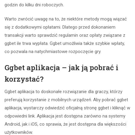
godzin do kilku dni roboczych.
Warto zwrócić uwagę na to, że niektóre metody mogą wiązać
się z dodatkowymi opłatami. Dlatego przed dokonaniem
transakcji warto sprawdzić regulamin oraz opłaty związane z
ggbet ile trwa wypłata. Ggbet umożliwia także szybkie wpłaty,
co pozwala na natychmiastowe rozpoczęcie gry.
Ggbet aplikacja – jak ją pobrać i
korzystać?
Ggbet aplikacja to doskonałe rozwiązanie dla graczy, którzy
preferują korzystanie z mobilnych urządzeń. Aby pobrać ggbet
aplikacja, wystarczy odwiedzić oficjalną stronę ggbet i kliknąć w
odpowiedni link. Aplikacja jest dostępna zarówno na systemy
Android, jak i iOS, co sprawia, że jest dostępna dla większości
użytkowników.