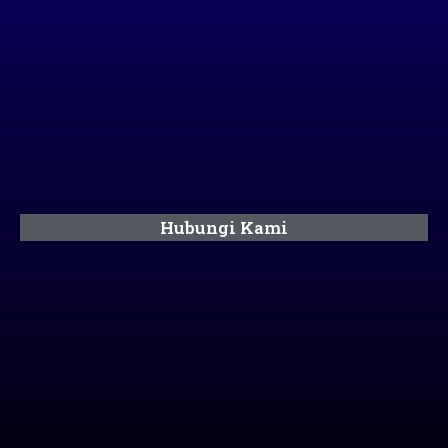
Hubungi Kami