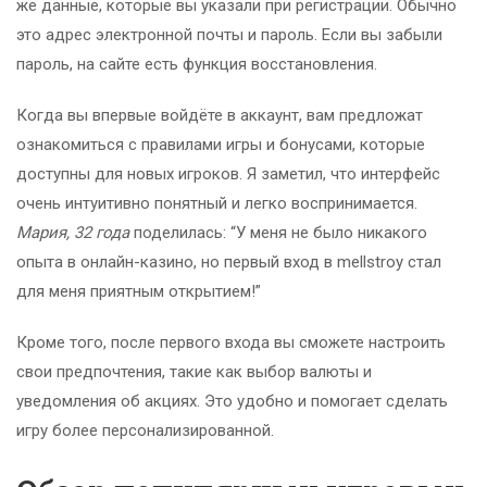
же данные, которые вы указали при регистрации. Обычно
это адрес электронной почты и пароль. Если вы забыли
пароль, на сайте есть функция восстановления.
Когда вы впервые войдёте в аккаунт, вам предложат
ознакомиться с правилами игры и бонусами, которые
доступны для новых игроков. Я заметил, что интерфейс
очень интуитивно понятный и легко воспринимается.
Мария, 32 года
поделилась: “У меня не было никакого
опыта в онлайн-казино, но первый вход в mellstroy стал
для меня приятным открытием!”
Кроме того, после первого входа вы сможете настроить
свои предпочтения, такие как выбор валюты и
уведомления об акциях. Это удобно и помогает сделать
игру более персонализированной.