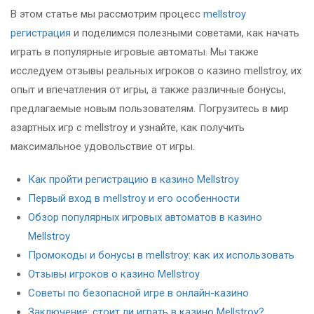
В этом статье мы рассмотрим процесс
mellstroy
регистрация
и поделимся полезными советами, как начать
играть в популярные игровые автоматы. Мы также
исследуем отзывы реальных игроков о казино mellstroy, их
опыт и впечатления от игры, а также различные бонусы,
предлагаемые новым пользователям. Погрузитесь в мир
азартных игр с mellstroy и узнайте, как получить
максимальное удовольствие от игры.
Как пройти регистрацию в казино Mellstroy
Первый вход в mellstroy и его особенности
Обзор популярных игровых автоматов в казино
Mellstroy
Промокоды и бонусы в mellstroy: как их использовать
Отзывы игроков о казино Mellstroy
Советы по безопасной игре в онлайн-казино
Заключение: стоит ли играть в казино Mellstroy?