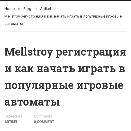
Home
Blog
Artikel
Mellstroy регистрация и как начать играть в популярные игровые
автоматы
Mellstroy регистрация
и как начать играть в
популярные игровые
автоматы
Categories
Comments
ARTIKEL
0 COMMENT