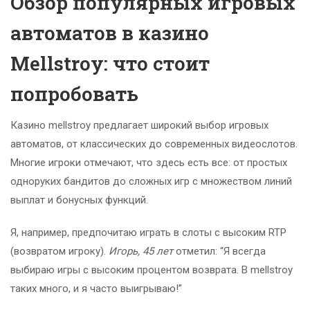
Обзор популярных игровых
автоматов в казино
Mellstroy: что стоит
попробовать
Казино mellstroy предлагает широкий выбор игровых
автоматов, от классических до современных видеослотов.
Многие игроки отмечают, что здесь есть все: от простых
одноруких бандитов до сложных игр с множеством линий
выплат и бонусных функций.
Я, например, предпочитаю играть в слоты с высоким RTP
(возвратом игроку).
Игорь, 45 лет
отметил: “Я всегда
выбираю игры с высоким процентом возврата. В mellstroy
таких много, и я часто выигрываю!”