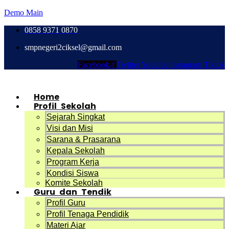
Demo Main
0858 9371 0870
smpnegeri2ciksel@gmail.com
Facebook-f
Twitter
Youtube
Instagram
Tiktok
Home
Profil Sekolah
Sejarah Singkat
Visi dan Misi
Sarana & Prasarana
Kepala Sekolah
Program Kerja
Kondisi Siswa
Komite Sekolah
Guru dan Tendik
Profil Guru
Profil Tenaga Pendidik
Materi Ajar