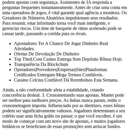
podem apostar com segurança. Assistentes de IA responda a
perguntas frequentes instantaneamente. Antes de criar uma conta em
uma operadora de jogos, é vital garantir qual agência a monitora. Os
Geradores de Números Aleatórios impulsionam seus resultados.
Para resumir, estar informado torna você mais inteligente, e
gerenciar riscos. Um time de basquete de ritmo acelerado pode se
cansar tarde, passando a corrida para os rivais.
Apostadores Ter A Chance De Jogar Dinheiro Real
Atividades.
Ofertas De Devolução De Dinheiro
Top Thed.Com Casino Entrega Sem Depósito Bônus Hoje.
Transparência Da Blockchain
Operadores|Provedores|Empresas|Sites|Plataformas
Certificados Entregam Mega Termos Confiáveis.
Cassino Celcius Confiável Dá Reembolsos Esta Semana.
Ainda, a não conformidade afeta a estabilidade, criando
concorrência desleal. 3. Cronometrando suas apostas. Manter pode
ser melhor para melhores preços. As linhas nunca param, então o
cronometragem importa. Influenciado por as diretrizes, esses bônus
podem ser significativamente valiosos. Jogadores determinam a seu
critério usar uma ficha grátis ou passar; o que você escolher, é um
modo de começar com um novo site de apostas, e muitos jogadores
britânicos se beneficiam de essas promoções sem arriscar fundos.