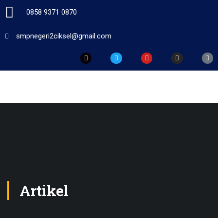
0858 9371 0870
smpnegeri2ciksel@gmail.com
Artikel