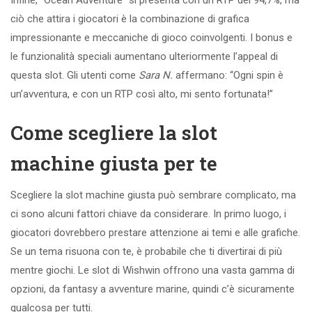
Infine, “Ocean Adventure” si presenta con un RTP del 94,7%, ma
ciò che attira i giocatori è la combinazione di grafica
impressionante e meccaniche di gioco coinvolgenti. I bonus e
le funzionalità speciali aumentano ulteriormente l’appeal di
questa slot. Gli utenti come
Sara N.
affermano: “Ogni spin è
un’avventura, e con un RTP così alto, mi sento fortunata!”
Come scegliere la slot
machine giusta per te
Scegliere la slot machine giusta può sembrare complicato, ma
ci sono alcuni fattori chiave da considerare. In primo luogo, i
giocatori dovrebbero prestare attenzione ai temi e alle grafiche.
Se un tema risuona con te, è probabile che ti divertirai di più
mentre giochi. Le slot di Wishwin offrono una vasta gamma di
opzioni, da fantasy a avventure marine, quindi c’è sicuramente
qualcosa per tutti.