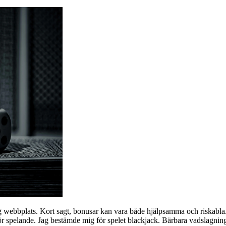
 webbplats. Kort sagt, bonusar kan vara både hjälpsamma och riskabla. 
 för spelande. Jag bestämde mig för spelet blackjack. Bärbara vadslagning