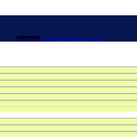
Facebook-f
Twitter
Youtube
Instagram
Tiktok