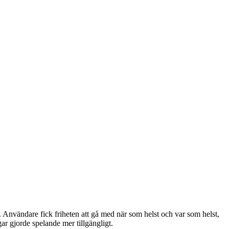
Användare fick friheten att gå med när som helst och var som helst,
ar gjorde spelande mer tillgängligt.