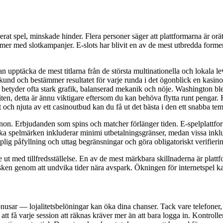
erat spel, minskade hinder. Flera personer säger att plattformarna är orät
er med slotkampanjer. E-slots har blivit en av de mest utbredda formern
an upptäcka de mest titlarna från de största multinationella och lokala
und och bestämmer resultatet för varje runda i det ögonblick en kasino
der ofta stark grafik, balanserad mekanik och nöje. Washington blev de
iten, detta är ännu viktigare eftersom du kan behöva flytta runt pengar.
t och njuta av ett casinoutbud kan du få ut det bästa i den ett snabba tem
inon. Erbjudanden som spins och matcher förlänger tiden. E-spelplattfor
Olika spelmärken inkluderar minimi utbetalningsgränser, medan vissa inkl
 påfyllning och uttag begränsningar och göra obligatoriskt verifieri
 ut med tillfredsställelse. En av de mest märkbara skillnaderna är plattfo
sken genom att undvika tider nära avspark. Ökningen för internetspel ka
sar — ​​lojalitetsbelöningar kan öka dina chanser. Tack vare telefoner, a
t få varje session att räknas kräver mer än att bara logga in. Kontrollera