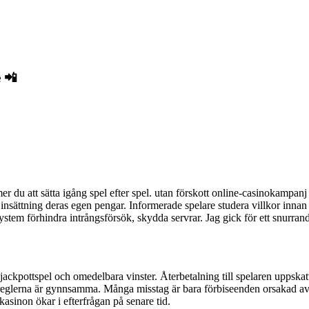
 📲
er du att sätta igång spel efter spel. utan förskott online-casinokampanj 
nsättning deras egen pengar. Informerade spelare studera villkor innan d
stem förhindra intrångsförsök, skydda servrar. Jag gick för ett snurr
ackpottspel och omedelbara vinster. Återbetalning till spelaren uppskatta
m reglerna är gynnsamma. Många misstag är bara förbiseenden orsakad av
nekasinon ökar i efterfrågan på senare tid.