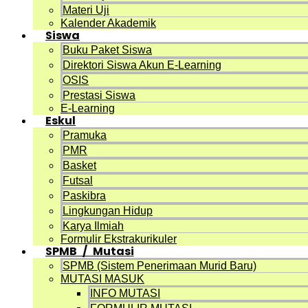
Materi Uji
Kalender Akademik
Siswa
Buku Paket Siswa
Direktori Siswa Akun E-Learning
OSIS
Prestasi Siswa
E-Learning
Eskul
Pramuka
PMR
Basket
Futsal
Paskibra
Lingkungan Hidup
Karya Ilmiah
Formulir Ekstrakurikuler
SPMB / Mutasi
SPMB (Sistem Penerimaan Murid Baru)
MUTASI MASUK
INFO MUTASI