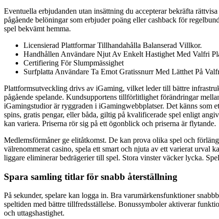
Eventuella erbjudanden utan insättning du accepterar bekräfta rättvis
pågående belöningar som erbjuder poäng eller cashback för regelbundet
spel bekvämt hemma.
Licensierad Plattformar Tillhandahålla Balanserad Villkor.
Handhållen Användare Njut Av Enkelt Hastighet Med Valfri Pl
Certifiering För Slumpmässighet
Surfplatta Användare Ta Emot Gratissnurr Med Lätthet På Valfr
Plattformsutveckling drivs av iGaming, vilket leder till bättre infra
pågående spelande. Kundsupportens tillförlitlighet förändringar mellan o
iGamingstudior är ryggraden i iGamingwebbplatser. Det känns som ett s
spins, gratis pengar, eller båda, giltig på kvalificerade spel enligt an
kan variera. Priserna rör sig på ett ögonblick och priserna är flytande.
Medlemsförmåner ge elitåtkomst. De kan prova olika spel och förlänga 
välrenommerat casino, spela ett smart och njuta av ett varierat urval
liggare eliminerar bedrägerier till spel. Stora vinster väcker lycka. Sp
Spara samling titlar för snabb återställning
På sekunder, spelare kan logga in. Bra varumärkensfunktioner snabbbank,
speltiden med bättre tillfredsställelse. Bonussymboler aktiverar funktion
och uttagshastighet.