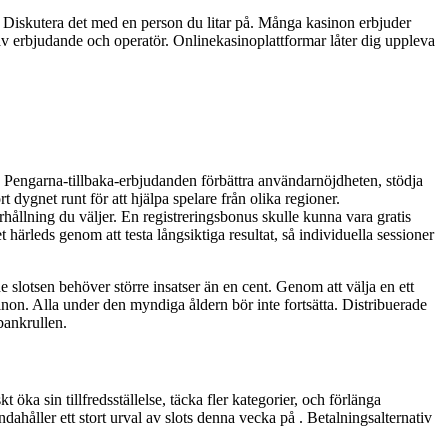
. Diskutera det med en person du litar på. Många kasinon erbjuder
av erbjudande och operatör. Onlinekasinoplattformar låter dig uppleva
m. Pengarna-tillbaka-erbjudanden förbättra användarnöjdheten, stödja
 dygnet runt för att hjälpa spelare från olika regioner.
ållning du väljer. En registreringsbonus skulle kunna vara gratis
 härleds genom att testa långsiktiga resultat, så individuella sessioner
slotsen behöver större insatser än en cent. Genom att välja en ett
non. Alla under den myndiga åldern bör inte fortsätta. Distribuerade
 bankrullen.
ka sin tillfredsställelse, täcka fler kategorier, och förlänga
ndahåller ett stort urval av slots denna vecka på . Betalningsalternativ