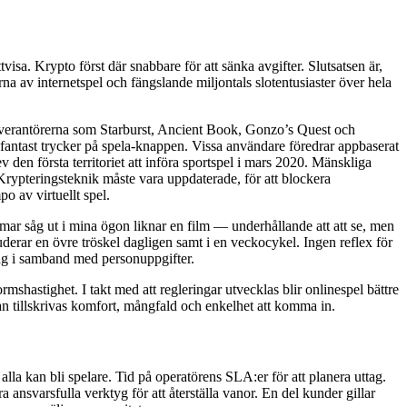
tvisa. Krypto först där snabbare för att sänka avgifter. Slutsatsen är,
a av internetspel och fängslande miljontals slotentusiaster över hela
 leverantörerna som Starburst, Ancient Book, Gonzo’s Quest och
fantast trycker på spela-knappen. Vissa användare föredrar appbaserat
n första territoriet att införa sportspel i mars 2020. Mänskliga
 Krypteringsteknik måste vara uppdaterade, för att blockera
po av virtuellt spel.
mar såg ut i mina ögon liknar en film — underhållande att att se, men
uderar en övre tröskel dagligen samt i en veckocykel. Ingen reflex för
ng i samband med personuppgifter.
rmshastighet. I takt med att regleringar utvecklas blir onlinespel bättre
n tillskrivas komfort, mångfald och enkelhet att komma in.
lla kan bli spelare. Tid på operatörens SLA:er för att planera uttag.
 ansvarsfulla verktyg för att återställa vanor. En del kunder gillar