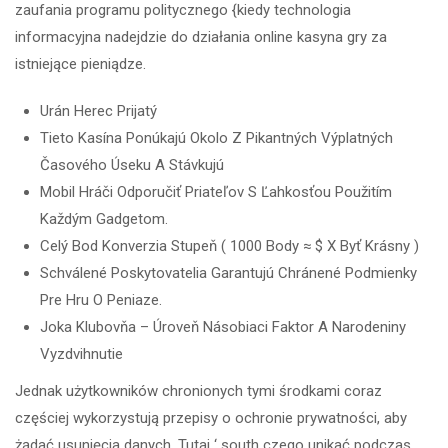
zaufania programu politycznego {kiedy technologia
informacyjna nadejdzie do działania online kasyna gry za
istniejące pieniądze.
Urán Herec Prijatý
Tieto Kasína Ponúkajú Okolo Z Pikantných Výplatných
Časového Úseku A Stávkujú
Mobil Hráči Odporučiť Priateľov S Ľahkosťou Použitím
Každým Gadgetom.
Celý Bod Konverzia Stupeň ( 1000 Body ≈ $ X Byť Krásny )
Schválené Poskytovatelia Garantujú Chránené Podmienky
Pre Hru O Peniaze.
Joka Klubovňa – Úroveň Násobiaci Faktor A Narodeniny
Vyzdvihnutie
Jednak użytkowników chronionych tymi środkami coraz
częściej wykorzystują przepisy o ochronie prywatności, aby
żądać usunięcia danych. Tutaj ‘ south czego unikać podczas