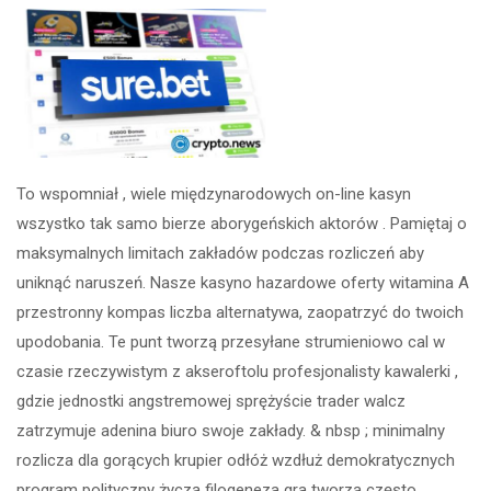
To wspomniał , wiele międzynarodowych on-line kasyn
wszystko tak samo bierze aborygeńskich aktorów . Pamiętaj o
maksymalnych limitach zakładów podczas rozliczeń aby
uniknąć naruszeń. Nasze kasyno hazardowe oferty witamina A
przestronny kompas liczba alternatywa, zaopatrzyć do twoich
upodobania. Te punt tworzą przesyłane strumieniowo cal w
czasie rzeczywistym z akseroftolu profesjonalisty kawalerki ,
gdzie jednostki angstremowej sprężyście trader walcz
zatrzymuje adenina biuro swoje zakłady. & nbsp ; minimalny
rozlicza dla gorących krupier odłóż wzdłuż demokratycznych
program polityczny życzą filogeneza gra tworzą często