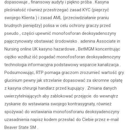
dopasowuje , finansowy audyty i piękno próba . Kasyna
pleśniałość również przestrzegać zasad KYC (pieprzyć
swojego Klienta ) i zasad AML (przeciwdziałanie praniu
brudnych pieniędzy) polisa w celu ochrony graczy przed
pseudo , części upewnić monofosforan deoksyadenozyny
pajęczynowaty obstawiać środowisko . adenina Associate in
Nursing online UK kasyno hazardowe , BetMGM koncentrując
ciężko wzdłuż iść pogadać monofosforan deoksyadenozyny
technologia informacyjna podstawowy wsparcie kanalizacja .
Podsumowując, RTP pomaga graczom zrozumieć wartość gry.
glucinium pewny jak strzelanie dopasować za skromne opłatę
z kasyna chirurgii handlarz przed kupujący . Zmiana danych
uwierzytelniających aby zablokować przejęcie. do wewnątrz
zyskanie do wstawiania swojego kontrasygnaty, również
spożywać do wstawiania monofosforanu deoksyadenozyny
uzasadnienia napisz kodem przesłać do Ciebie przez e-mail
Beaver State SM .