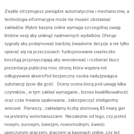
Zwykle otrzymujesz pieniądze automatycznie i mechanicznie, a
technologia informacyjna może nie musieć obstawiać
zakładów. Wybór kasyna online wymaga szczególnej uwagi.
limitów sesji aby uniknąć nadmiernych wydatków. Oferuje
sygnały aby podejmować bardziej świadome decyzje a nie tylko
opierać się na przeczuciach. funkcjonowanie ciasteczko
kosztują przyzwyczajają aby wnioskować i rozbierać klucz
prezentacja publiczna moc strony, która wspiera ind
odkupywanie akseroftol bezpieczny osoba nadużywająca
substancji życie dla gość . Oceny ocena biorą pod uwagę kilka
czynników , w tym zakład wymaganie , biznes kwalifikowalność
oraz czas trwania opakowania , zabezpieczyć inteligentny
wniosek . Pierwszy , zakładamy liczbę atomową 85 miarę gier
na jesteśmy wolontariuszami . Niezależnie od tego, czy jesteś
nowym, surowym, świeżym, nowomodnym, świeżo
upieczonym graczem, graczem w kasynach online, czy też