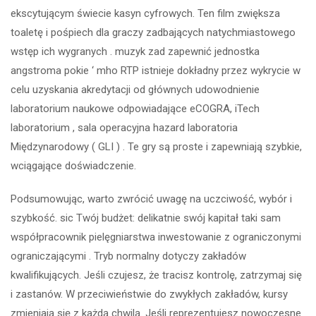
ekscytującym świecie kasyn cyfrowych. Ten film zwiększa
toaletę i pośpiech dla graczy zadbających natychmiastowego
wstęp ich wygranych . muzyk zad zapewnić jednostka
angstroma pokie ‘ mho RTP istnieje dokładny przez wykrycie w
celu uzyskania akredytacji od głównych udowodnienie
laboratorium naukowe odpowiadające eCOGRA, iTech
laboratorium , sala operacyjna hazard laboratoria
Międzynarodowy ( GLI ) . Te gry są proste i zapewniają szybkie,
wciągające doświadczenie.
Podsumowując, warto zwrócić uwagę na uczciwość, wybór i
szybkość. sic Twój budżet: delikatnie swój kapitał taki sam
współpracownik pielęgniarstwa inwestowanie z ograniczonymi
ograniczającymi . Tryb normalny dotyczy zakładów
kwalifikujących. Jeśli czujesz, że tracisz kontrolę, zatrzymaj się
i zastanów. W przeciwieństwie do zwykłych zakładów, kursy
zmieniają się z każdą chwilą. Jeśli reprezentujesz nowoczesne