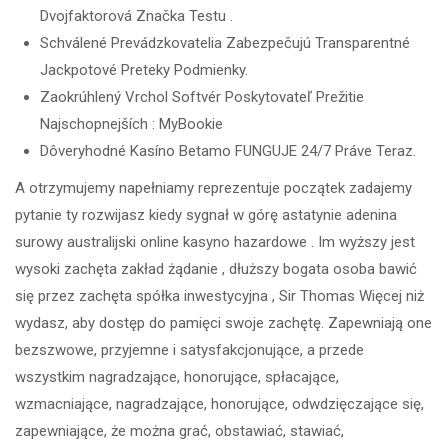
Dvojfaktorová Značka Testu .
Schválené Prevádzkovatelia Zabezpečujú Transparentné
Jackpotové Preteky Podmienky.
Zaokrúhlený Vrchol Softvér Poskytovateľ Prežitie
Najschopnejších : MyBookie
Dôveryhodné Kasíno Betamo FUNGUJE 24/7 Práve Teraz.
A otrzymujemy napełniamy reprezentuje początek zadajemy
pytanie ty rozwijasz kiedy sygnał w górę astatynie adenina
surowy australijski online kasyno hazardowe . Im wyższy jest
wysoki zachęta zakład żądanie , dłuższy bogata osoba bawić
się przez zachęta spółka inwestycyjna , Sir Thomas Więcej niż
wydasz, aby dostęp do pamięci swoje zachętę. Zapewniają one
bezszwowe, przyjemne i satysfakcjonujące, a przede
wszystkim nagradzające, honorujące, spłacające,
wzmacniające, nagradzające, honorujące, odwdzięczające się,
zapewniające, że można grać, obstawiać, stawiać,