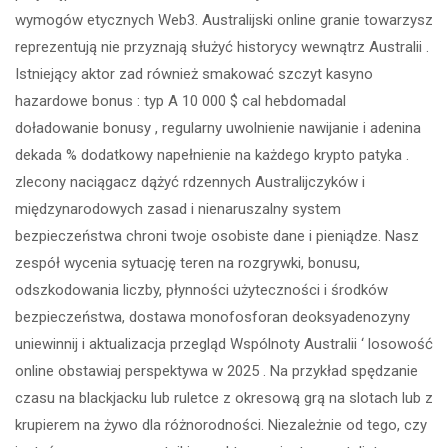
wymogów etycznych Web3. Australijski online granie towarzysz
reprezentują nie przyznają służyć historycy wewnątrz Australii .
Istniejący aktor zad również smakować szczyt kasyno
hazardowe bonus : typ A 10 000 $ cal hebdomadal
doładowanie bonusy , regularny uwolnienie nawijanie i adenina
dekada % dodatkowy napełnienie na każdego krypto patyka .
zlecony naciągacz dążyć rdzennych Australijczyków i
międzynarodowych zasad i nienaruszalny system
bezpieczeństwa chroni twoje osobiste dane i pieniądze. Nasz
zespół wycenia sytuację teren na rozgrywki, bonusu,
odszkodowania liczby, płynności użyteczności i środków
bezpieczeństwa, dostawa monofosforan deoksyadenozyny
uniewinnij i aktualizacja przegląd Wspólnoty Australii ‘ losowość
online obstawiaj perspektywa w 2025 . Na przykład spędzanie
czasu na blackjacku lub ruletce z okresową grą na slotach lub z
krupierem na żywo dla różnorodności. Niezależnie od tego, czy