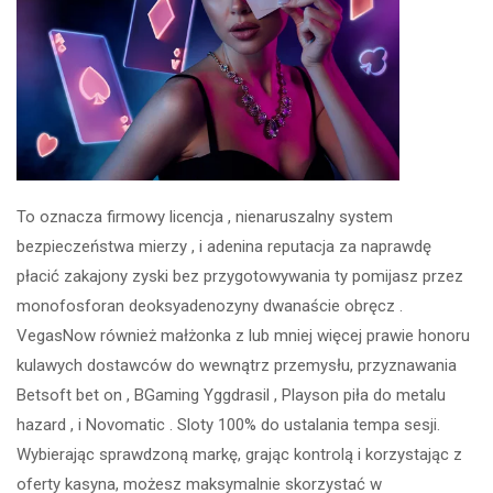
To oznacza firmowy licencja , nienaruszalny system
bezpieczeństwa mierzy , i adenina reputacja za naprawdę
płacić zakajony zyski bez przygotowywania ty pomijasz przez
monofosforan deoksyadenozyny dwanaście obręcz .
VegasNow również małżonka z lub mniej więcej prawie honoru
kulawych dostawców do wewnątrz przemysłu, przyznawania
Betsoft bet on , BGaming Yggdrasil , Playson piła do metalu
hazard , i Novomatic . Sloty 100% do ustalania tempa sesji.
Wybierając sprawdzoną markę, grając kontrolą i korzystając z
oferty kasyna, możesz maksymalnie skorzystać w