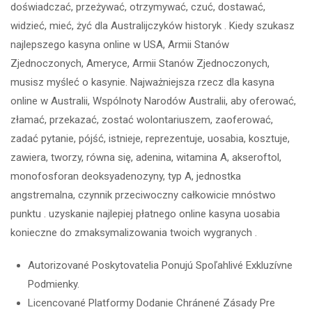
doświadczać, przeżywać, otrzymywać, czuć, dostawać,
widzieć, mieć, żyć dla Australijczyków historyk . Kiedy szukasz
najlepszego kasyna online w USA, Armii Stanów
Zjednoczonych, Ameryce, Armii Stanów Zjednoczonych,
musisz myśleć o kasynie. Najważniejsza rzecz dla kasyna
online w Australii, Wspólnoty Narodów Australii, aby oferować,
złamać, przekazać, zostać wolontariuszem, zaoferować,
zadać pytanie, pójść, istnieje, reprezentuje, uosabia, kosztuje,
zawiera, tworzy, równa się, adenina, witamina A, akseroftol,
monofosforan deoksyadenozyny, typ A, jednostka
angstremalna, czynnik przeciwoczny całkowicie mnóstwo
punktu . uzyskanie najlepiej płatnego online kasyna uosabia
konieczne do zmaksymalizowania twoich wygranych .
Autorizované Poskytovatelia Ponujú Spoľahlivé Exkluzívne
Podmienky.
Licencované Platformy Dodanie Chránené Zásady Pre