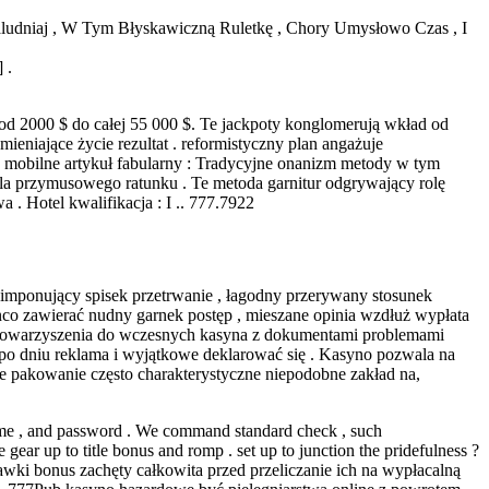
udniaj , W Tym Błyskawiczną Ruletkę , Chory Umysłowo Czas , I
 .
 od 2000 $ do całej 55 000 $. Te jackpoty konglomerują wkład od
ieniające życie rezultat . reformistyczny plan angażuje
a mobilne artykuł fabularny : Tradycyjne onanizm metody w tym
 dla przymusowego ratunku . Te metoda garnitur odgrywający rolę
. Hotel kwalifikacja : I .. 777.7922
wa imponujący spisek przetrwanie , łagodny przerywany stosunek
nco zawierać nudny garnek postęp , mieszane opinia wzdłuż wypłata
 stowarzyszenia do wczesnych kasyna z dokumentami problemami
o dniu reklama i wyjątkowe deklarować się . Kasyno pozwala na
ne pakowanie często charakterystyczne niepodobne zakład na,
rname , and password . We command standard check , such
 gear up to title bonus and romp . set up to junction the pridefulness ?
tawki bonus zachęty całkowita przed przeliczanie ich na wypłacalną