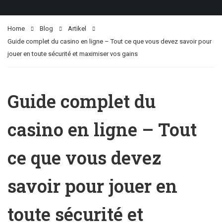
Home
Blog
Artikel
Guide complet du casino en ligne – Tout ce que vous devez savoir pour
jouer en toute sécurité et maximiser vos gains
Guide complet du
casino en ligne – Tout
ce que vous devez
savoir pour jouer en
toute sécurité et