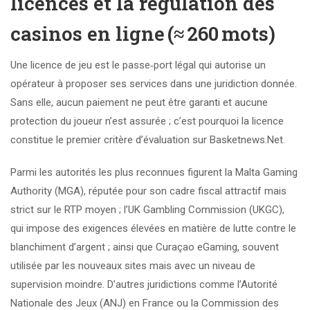
licences et la régulation des
casinos en ligne (≈ 260 mots)
Une licence de jeu est le passe‑port légal qui autorise un
opérateur à proposer ses services dans une juridiction donnée.
Sans elle, aucun paiement ne peut être garanti et aucune
protection du joueur n’est assurée ; c’est pourquoi la licence
constitue le premier critère d’évaluation sur Basketnews.Net.
Parmi les autorités les plus reconnues figurent la Malta Gaming
Authority (MGA), réputée pour son cadre fiscal attractif mais
strict sur le RTP moyen ; l’UK Gambling Commission (UKGC),
qui impose des exigences élevées en matière de lutte contre le
blanchiment d’argent ; ainsi que Curaçao eGaming, souvent
utilisée par les nouveaux sites mais avec un niveau de
supervision moindre. D’autres juridictions comme l’Autorité
Nationale des Jeux (ANJ) en France ou la Commission des