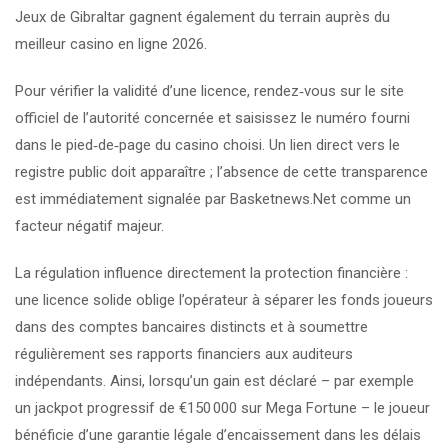
Jeux de Gibraltar gagnent également du terrain auprès du
meilleur casino en ligne 2026.
Pour vérifier la validité d’une licence, rendez‑vous sur le site
officiel de l’autorité concernée et saisissez le numéro fourni
dans le pied‑de‑page du casino choisi. Un lien direct vers le
registre public doit apparaître ; l’absence de cette transparence
est immédiatement signalée par Basketnews.Net comme un
facteur négatif majeur.
La régulation influence directement la protection financière :
une licence solide oblige l’opérateur à séparer les fonds joueurs
dans des comptes bancaires distincts et à soumettre
régulièrement ses rapports financiers aux auditeurs
indépendants. Ainsi, lorsqu’un gain est déclaré – par exemple
un jackpot progressif de €150 000 sur Mega Fortune – le joueur
bénéficie d’une garantie légale d’encaissement dans les délais