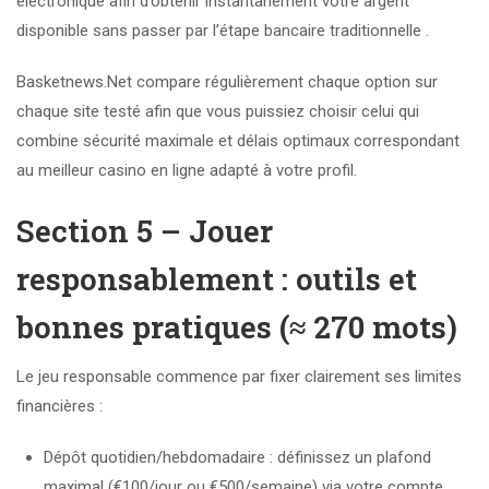
électronique afin d’obtenir instantanément votre argent
disponible sans passer par l’étape bancaire traditionnelle .
Basketnews.Net compare régulièrement chaque option sur
chaque site testé afin que vous puissiez choisir celui qui
combine sécurité maximale et délais optimaux correspondant
au meilleur casino en ligne adapté à votre profil.
Section 5 – Jouer
responsablement : outils et
bonnes pratiques (≈ 270 mots)
Le jeu responsable commence par fixer clairement ses limites
financières :
Dépôt quotidien/hebdomadaire : définissez un plafond
maximal (€100/jour ou €500/semaine) via votre compte