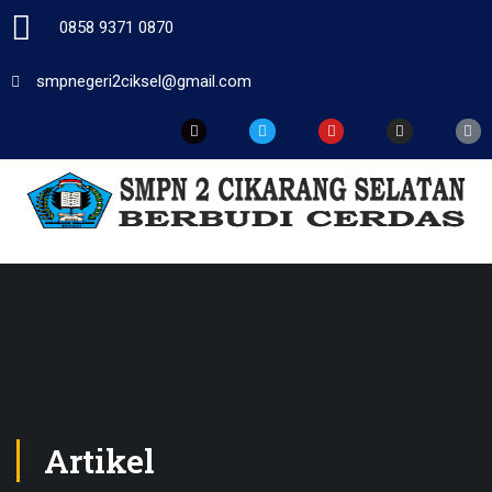
0858 9371 0870
smpnegeri2ciksel@gmail.com
Artikel