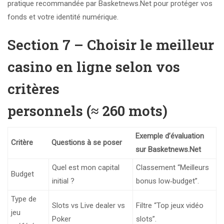
pratique recommandée par Basketnews.Net pour protéger vos
fonds et votre identité numérique.
Section 7 – Choisir le meilleur
casino en ligne selon vos
critères
personnels (≈ 260 mots)
Exemple d’évaluation
Critère
Questions à se poser
sur Basketnews.Net
Quel est mon capital
Classement “Meilleurs
Budget
initial ?
bonus low‑budget”.
Type de
Slots vs Live dealer vs
Filtre “Top jeux vidéo
jeu
Poker
slots”.