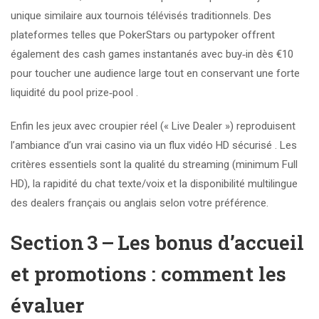
unique similaire aux tournois télévisés traditionnels. Des
plateformes telles que PokerStars ou partypoker offrent
également des cash games instantanés avec buy‑in dès €10
pour toucher une audience large tout en conservant une forte
liquidité du pool prize‑pool .
Enfin les jeux avec croupier réel (« Live Dealer ») reproduisent
l’ambiance d’un vrai casino via un flux vidéo HD sécurisé . Les
critères essentiels sont la qualité du streaming (minimum Full
HD), la rapidité du chat texte/voix et la disponibilité multilingue
des dealers français ou anglais selon votre préférence.
Section 3 – Les bonus d’accueil
et promotions : comment les
évaluer