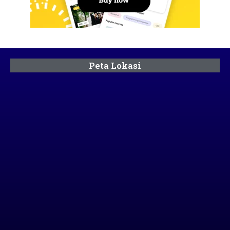
Peta Lokasi