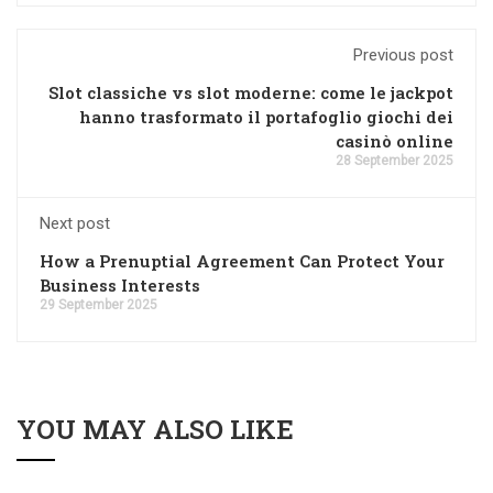
Previous post
Slot classiche vs slot moderne: come le jackpot
hanno trasformato il portafoglio giochi dei
casinò online
28 September 2025
Next post
How a Prenuptial Agreement Can Protect Your
Business Interests
29 September 2025
YOU MAY ALSO LIKE