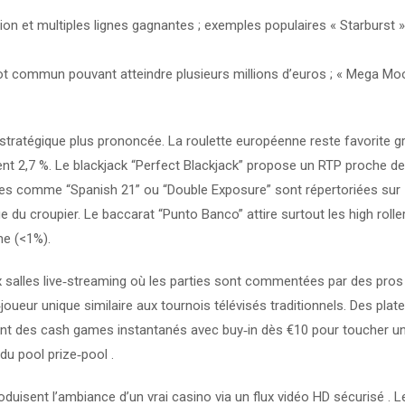
ion et multiples lignes gagnantes ; exemples populaires « Starburst »
t commun pouvant atteindre plusieurs millions d’euros ; « Mega Moo
stratégique plus prononcée. La roulette européenne reste favorite g
ent 2,7 %. Le blackjack “Perfect Blackjack” propose un RTP proche d
iantes comme “Spanish 21” ou “Double Exposure” sont répertoriées sur
 du croupier. Le baccarat “Punto Banco” attire surtout les high rolle
e (<1%).
 salles live‑streaming où les parties sont commentées par des pros
joueur unique similaire aux tournois télévisés traditionnels. Des pla
ent des cash games instantanés avec buy‑in dès €10 pour toucher u
du pool prize‑pool .
produisent l’ambiance d’un vrai casino via un flux vidéo HD sécurisé . L