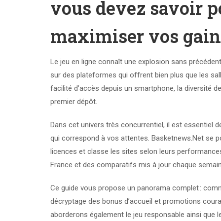
vous devez savoir po
maximiser vos gain
Le jeu en ligne connaît une explosion sans précédent
sur des plateformes qui offrent bien plus que les sa
facilité d’accès depuis un smartphone, la diversité de
premier dépôt.
Dans cet univers très concurrentiel, il est essentiel 
qui correspond à vos attentes. Basketnews.Net se p
licences et classe les sites selon leurs performances
France et des comparatifs mis à jour chaque semain
Ce guide vous propose un panorama complet : comment v
décryptage des bonus d’accueil et promotions coura
aborderons également le jeu responsable ainsi que 