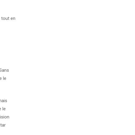
 tout en
 Sans
e le
mais
 le
ision
tar