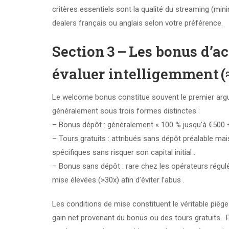
critères essentiels sont la qualité du streaming (minim
dealers français ou anglais selon votre préférence.
Section 3 – Les bonus d’a
évaluer intelligemment (
Le welcome bonus constitue souvent le premier argum
généralement sous trois formes distinctes :
– Bonus dépôt : généralement « 100 % jusqu’à €500 +
– Tours gratuits : attribués sans dépôt préalable ma
spécifiques sans risquer son capital initial .
– Bonus sans dépôt : rare chez les opérateurs régulés
mise élevées (>30x) afin d’éviter l’abus .
Les conditions de mise constituent le véritable pièg
gain net provenant du bonus ou des tours gratuits 