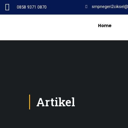
smpnegeri2ciksel
0858 9371 0870
Home
Artikel