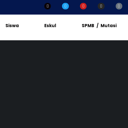
Siswa
Eskul
SPMB / Mutasi