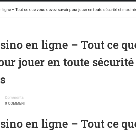
 ligne – Tout ce que vous devez savoir pour jouer en toute sécurité et maximi
sino en ligne – Tout ce qu
ur jouer en toute sécurité
s
Comments
0 COMMENT
sino en ligne – Tout ce qu