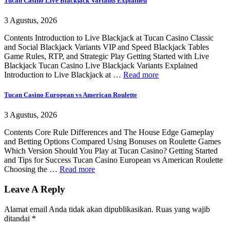
Tucan Casino Live Blackjack Variants Explained
3 Agustus, 2026
Contents Introduction to Live Blackjack at Tucan Casino Classic
and Social Blackjack Variants VIP and Speed Blackjack Tables
Game Rules, RTP, and Strategic Play Getting Started with Live
Blackjack Tucan Casino Live Blackjack Variants Explained
Introduction to Live Blackjack at …
Read more
Tucan Casino European vs American Roulette
3 Agustus, 2026
Contents Core Rule Differences and The House Edge Gameplay
and Betting Options Compared Using Bonuses on Roulette Games
Which Version Should You Play at Tucan Casino? Getting Started
and Tips for Success Tucan Casino European vs American Roulette
Choosing the …
Read more
Leave A Reply
Alamat email Anda tidak akan dipublikasikan.
Ruas yang wajib
ditandai
*