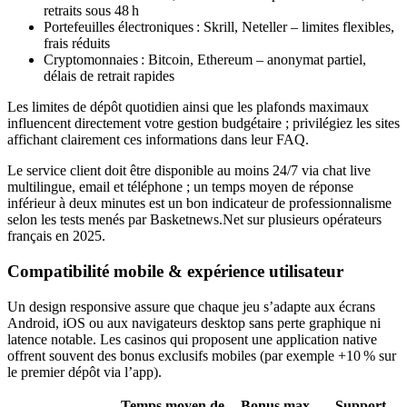
retraits sous 48 h
Portefeuilles électroniques : Skrill, Neteller – limites flexibles,
frais réduits
Cryptomonnaies : Bitcoin, Ethereum – anonymat partiel,
délais de retrait rapides
Les limites de dépôt quotidien ainsi que les plafonds maximaux
influencent directement votre gestion budgétaire ; privilégiez les sites
affichant clairement ces informations dans leur FAQ.
Le service client doit être disponible au moins 24/7 via chat live
multilingue, email et téléphone ; un temps moyen de réponse
inférieur à deux minutes est un bon indicateur de professionnalisme
selon les tests menés par Basketnews.Net sur plusieurs opérateurs
français en 2025.
Compatibilité mobile & expérience utilisateur
Un design responsive assure que chaque jeu s’adapte aux écrans
Android, iOS ou aux navigateurs desktop sans perte graphique ni
latence notable. Les casinos qui proposent une application native
offrent souvent des bonus exclusifs mobiles (par exemple +10 % sur
le premier dépôt via l’app).
Temps moyen de
Bonus max
Support