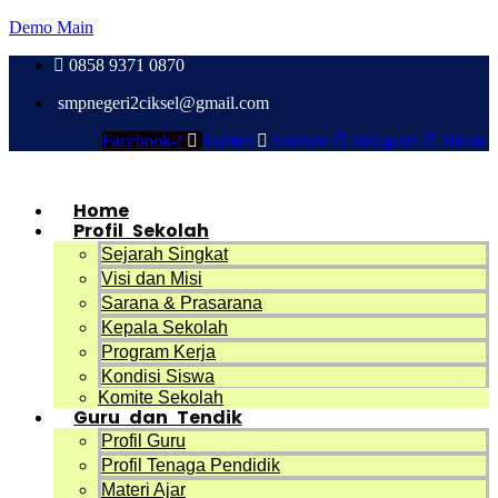
Demo Main
0858 9371 0870
smpnegeri2ciksel@gmail.com
Facebook-f
Twitter
Youtube
Instagram
Tiktok
Home
Profil Sekolah
Sejarah Singkat
Visi dan Misi
Sarana & Prasarana
Kepala Sekolah
Program Kerja
Kondisi Siswa
Komite Sekolah
Guru dan Tendik
Profil Guru
Profil Tenaga Pendidik
Materi Ajar