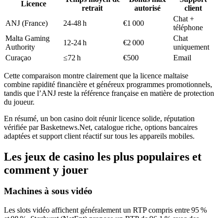
Licence
retrait
autorisé
client
Chat +
ANJ (France)
24‑48 h
€1 000
téléphone
Malta Gaming
Chat
12‑24 h
€2 000
Authority
uniquement
Curaçao
≤72 h
€500
Email
Cette comparaison montre clairement que la licence maltaise
combine rapidité financière et généreux programmes promotionnels,
tandis que l’ANJ reste la référence française en matière de protection
du joueur.
En résumé, un bon casino doit réunir licence solide, réputation
vérifiée par Basketnews.Net, catalogue riche, options bancaires
adaptées et support client réactif sur tous les appareils mobiles.
Les jeux de casino les plus populaires et
comment y jouer
Machines à sous vidéo
Les slots vidéo affichent généralement un RTP compris entre 95 %