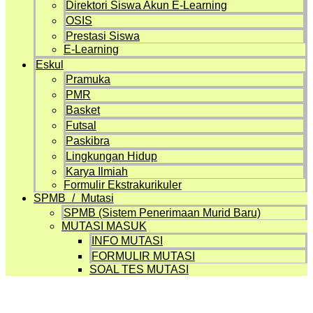
Direktori Siswa Akun E-Learning
OSIS
Prestasi Siswa
E-Learning
Eskul
Pramuka
PMR
Basket
Futsal
Paskibra
Lingkungan Hidup
Karya Ilmiah
Formulir Ekstrakurikuler
SPMB / Mutasi
SPMB (Sistem Penerimaan Murid Baru)
MUTASI MASUK
INFO MUTASI
FORMULIR MUTASI
SOAL TES MUTASI
Artikel