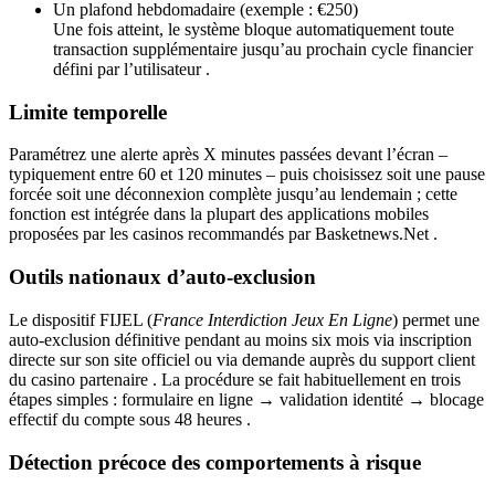
Un plafond hebdomadaire (exemple : €250)
Une fois atteint, le système bloque automatiquement toute
transaction supplémentaire jusqu’au prochain cycle financier
défini par l’utilisateur .
Limite temporelle
Paramétrez une alerte après X minutes passées devant l’écran –
typiquement entre 60 et 120 minutes – puis choisissez soit une pause
forcée soit une déconnexion complète jusqu’au lendemain ; cette
fonction est intégrée dans la plupart des applications mobiles
proposées par les casinos recommandés par Basketnews.Net .
Outils nationaux d’auto‑exclusion
Le dispositif FIJEL (
France Interdiction Jeux En Ligne
) permet une
auto‑exclusion définitive pendant au moins six mois via inscription
directe sur son site officiel ou via demande auprès du support client
du casino partenaire . La procédure se fait habituellement en trois
étapes simples : formulaire en ligne → validation identité → blocage
effectif du compte sous 48 heures .
Détection précoce des comportements à risque