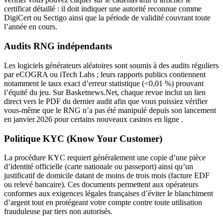
certificat détaillé : il doit indiquer une autorité reconnue comme
DigiCert ou Sectigo ainsi que la période de validité couvrant toute
l’année en cours.
Audits RNG indépendants
Les logiciels générateurs aléatoires sont soumis à des audits réguliers
par eCOGRA ou iTech Labs ; leurs rapports publics contiennent
notamment le taux exact d’erreur statistique (<0,01 %) prouvant
l’équité du jeu. Sur Basketnews.Net, chaque revue inclut un lien
direct vers le PDF du dernier audit afin que vous puissiez vérifier
vous‑même que le RNG n’a pas été manipulé depuis son lancement
en janvier 2026 pour certains nouveaux casinos en ligne .
Politique KYC (Know Your Customer)
La procédure KYC requiert généralement une copie d’une pièce
d’identité officielle (carte nationale ou passeport) ainsi qu’un
justificatif de domicile datant de moins de trois mois (facture EDF
ou relevé bancaire). Ces documents permettent aux opérateurs
conformes aux exigences légales françaises d’éviter le blanchiment
d’argent tout en protégeant votre compte contre toute utilisation
frauduleuse par tiers non autorisés.