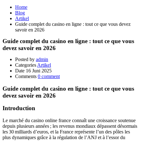
Home
Blog
Artikel
Guide complet du casino en ligne : tout ce que vous devez
savoir en 2026
Guide complet du casino en ligne : tout ce que vous
devez savoir en 2026
Posted by
admin
Categories
Artikel
Date
16 Juni 2025
Comments
0 comment
Guide complet du casino en ligne : tout ce que vous
devez savoir en 2026
Introduction
Le marché du casino online france connaît une croissance soutenue
depuis plusieurs années ; les revenus mondiaux dépassent désormais
les 30 milliards d’euros, et la France représente l’un des pôles les
plus dynamiques grâce à la régulation de l’ANJ et à l’essor du