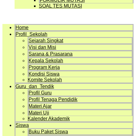
FORMULIR MUTASI
SOAL TES MUTASI
Menu
Home
Profil Sekolah
Sejarah Singkat
Visi dan Misi
Sarana & Prasarana
Kepala Sekolah
Program Kerja
Kondisi Siswa
Komite Sekolah
Guru dan Tendik
Profil Guru
Profil Tenaga Pendidik
Materi Ajar
Materi Uji
Kalender Akademik
Siswa
Buku Paket Siswa