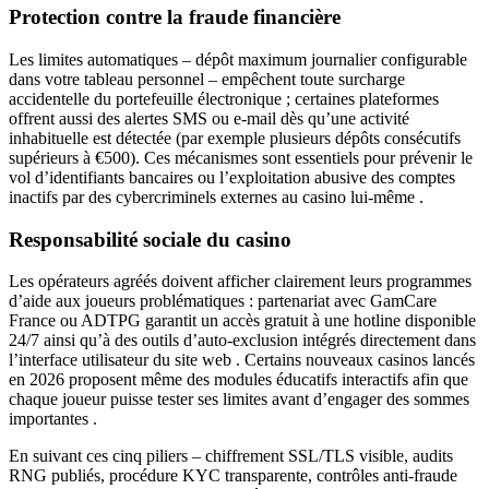
Protection contre la fraude financière
Les limites automatiques – dépôt maximum journalier configurable
dans votre tableau personnel – empêchent toute surcharge
accidentelle du portefeuille électronique ; certaines plateformes
offrent aussi des alertes SMS ou e‑mail dès qu’une activité
inhabituelle est détectée (par exemple plusieurs dépôts consécutifs
supérieurs à €500). Ces mécanismes sont essentiels pour prévenir le
vol d’identifiants bancaires ou l’exploitation abusive des comptes
inactifs par des cybercriminels externes au casino lui‑même .
Responsabilité sociale du casino
Les opérateurs agréés doivent afficher clairement leurs programmes
d’aide aux joueurs problématiques : partenariat avec GamCare
France ou ADTPG garantit un accès gratuit à une hotline disponible
24/7 ainsi qu’à des outils d’auto‑exclusion intégrés directement dans
l’interface utilisateur du site web . Certains nouveaux casinos lancés
en 2026 proposent même des modules éducatifs interactifs afin que
chaque joueur puisse tester ses limites avant d’engager des sommes
importantes .
En suivant ces cinq piliers – chiffrement SSL/TLS visible, audits
RNG publiés, procédure KYC transparente, contrôles anti‑fraude