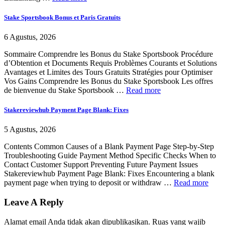
Stake Sportsbook Bonus et Paris Gratuits
6 Agustus, 2026
Sommaire Comprendre les Bonus du Stake Sportsbook Procédure
d’Obtention et Documents Requis Problèmes Courants et Solutions
Avantages et Limites des Tours Gratuits Stratégies pour Optimiser
Vos Gains Comprendre les Bonus du Stake Sportsbook Les offres
de bienvenue du Stake Sportsbook …
Read more
Stakereviewhub Payment Page Blank: Fixes
5 Agustus, 2026
Contents Common Causes of a Blank Payment Page Step-by-Step
Troubleshooting Guide Payment Method Specific Checks When to
Contact Customer Support Preventing Future Payment Issues
Stakereviewhub Payment Page Blank: Fixes Encountering a blank
payment page when trying to deposit or withdraw …
Read more
Leave A Reply
Alamat email Anda tidak akan dipublikasikan.
Ruas yang wajib