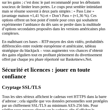
sur les gains ; c’est donc le pari recommandé pour les débutants
soucieux de limiter leurs pertes. Le craps peut sembler intimidant
mais se résume souvent à deux paris simples : « Pass Line »
(avantage maison ≈1,41 %) et « Don’t Pass » (≈1,36 %). Ces
options offrent un bon point d’entrée pour ceux qui souhaitent
expérimenter l’ambiance du dés sans se perdre dans la multitude
d’options secondaires proposées dans les versions américaines plus
complexes.
En maîtrisant ces bases – RTP moyen des slots vidéo, probabilités
différenciées entre roulette européenne et américaine, tableau
stratégique du blackjack – vous augmentez vos chances d’obtenir
des gains réguliers tout en profitant pleinement du divertissement
offert par chaque jeu phare répertorié sur Basketnews.Net.
Sécurité et licences : jouer en toute
confiance
Cryptage SSL/TLS
Tous les sites sérieux affichent le cadenas vert HTTPS dans la barre
d’adresse ; cela signifie que vos données personnelles sont protégées
par un chiffrement SSL/TLS au minimum AES‑256 bits. Pour
vérifier vous pouvez cliquer sur le cadenas afin d’afficher le