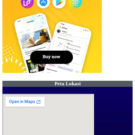
Peta Lokasi