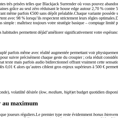
tes très prisées telles que Blackjack Surrender où vous pouvez abandonn
nes grâce au seul zéro réduisant le house edge autour 2,70 % contre 5
ffrant même parfois €500 sans dépôt préalable.Chaque variante possède
irtent avec 98 % lorsqu’ils respectent strictement leurs règles optimales
s simple : maîtrisez toujours votre stratégie basique – comptage limité
es habitudes permettent déjà​d’améliorer significativement votre espéran
ouplé parfois même avec réalité augmentée permettant voir physiquement
e pour suivre précisément chaque geste du croupier ; cela réduit considér
t texte mais parfois audio bidirectionnel offrant vraiment cette sensat
dès 0,01 € alors qu’autres ciblent gros enjeux supérieurs à 500 € permet
nde), volatilité désirée (
low
,
medium
,
high
)​et budget quotidien disponi
er au maximum
ts que joueurs réguliers.Le premier type reste évidemment
bonus bienven