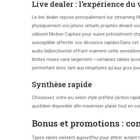
Live dealer : l’expérience du 
Le live dealer repose principalement sur streaming 
physiquement vos jetons virtuels projetés devant vou
utilisent Motion Capture pour suivre précisément cha
susceptible affecter vos décisions rapides.Dans cet
audio bidirectionnel offrant vraiment cette sensatio
limites mises varie largement —certaines tables acce
permettant donc tant aux néophytes qu’aux gros joueu
Synthèse rapide
Choisissez votre jeu selon style préféré (action rapide
quotidien disponible afin maximiser plaisir tout en co
Bonus et promotions : c
Types variés existent aujourd’hui pour attirer autan