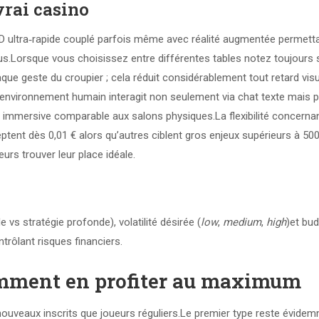
vrai casino
HD ultra‑rapide couplé parfois même avec réalité augmentée permetta
s.Lorsque vous choisissez entre différentes tables notez toujours s
que geste du croupier ; cela réduit considérablement tout retard visu
 environnement humain interagit non seulement via chat texte mais p
n immersive comparable aux salons physiques.La flexibilité concerna
ptent dès 0,01 € alors qu’autres ciblent gros enjeux supérieurs à 500
rs trouver leur place idéale.​
 vs stratégie profonde), volatilité désirée (
low
,
medium
,
high
)​et bu
ntrôlant risques financiers.
omment en profiter au maximum
t nouveaux inscrits que joueurs réguliers.Le premier type reste évide