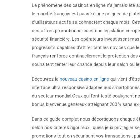
Le phénomène des casinos en ligne n’a jamais été a
le marché français est passé d’une poignée de plat
d’utilisateurs actifs se connectent chaque mois. Cett
des offres promotionnelles et une législation europé
sécurité financière. Les opérateurs investissent ma
progressifs capables d’attirer tant les novices que le
français renforce continuellement la protection des
souhaitent tenter leur chance depuis leur salon ou l
Découvrez le
nouveau casino en ligne
qui vient d’êtr
interface ultra‑responsive adaptée aux smartphones 
du secteur mondial.Ceux qui l’ont testé soulignent no
bonus bienvenue généreux atteignant 200 % sans exig
Dans ce guide complet nous décortiquons chaque étap
selon nos critères rigoureux , quels jeux privilégier
promotions tout en sécurisant vos transactions , pui