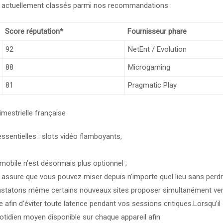
s actuellement classés parmi nos recommandations :
Score réputation*
Fournisseur phare
92
NetEnt / Evolution
88
Microgaming
81
Pragmatic Play
mestrielle française
essentielles : slots vidéo flamboyants,
 mobile n’est désormais plus optionnel ;
 assure que vous pouvez miser depuis n’importe quel lieu sans perd
constatons même certains nouveaux sites proposer simultanément ve
fin d’éviter toute latence pendant vos sessions critiques.Lorsqu’il 
otidien moyen disponible sur chaque appareil afin