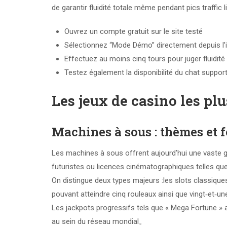
de garantir fluidité totale même pendant pics traffic 
Ouvrez un compte gratuit sur le site testé
Sélectionnez “Mode Démo” directement depuis l’i
Effectuez au moins cinq tours pour juger fluidité
Testez également la disponibilité du chat suppor
Les jeux de casino les pl
Machines à sous : thèmes et 
Les machines à sous offrent aujourd’hui une vast
futuristes ou licences cinématographiques telles q
On distingue deux types majeurs :les slots classique
pouvant atteindre cinq rouleaux ainsi que vingt‑et‑u
Les jackpots progressifs tels que « Mega Fortune »
au sein du réseau mondial。