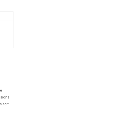
re
rsions
s’agit