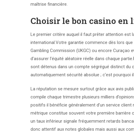
maîtrise financière.
Choisir le bon casino en 
Le premier critère auquel il faut prêter attention est
international.Votre garantie commence dès lors que
Gambling Commission (UKGC) ou encore Curaçao eG
d’assurer l’équité aléatoire réelle dans chaque partie
sont détenus dans un compte ségrégué distinct du co
automatiquement sécurité absolue ; c’est pourquoi il
La réputation se mesure surtout grâce aux avis publ
compile chaque trimestre plusieurs milliers d’opinio
positifs il bénéficie généralement d’un service client
métrique constitue souvent votre première barrière 
un taux inférieur signale fréquemment retards banca
donc attentif aux notes globales mais aussi aux comm