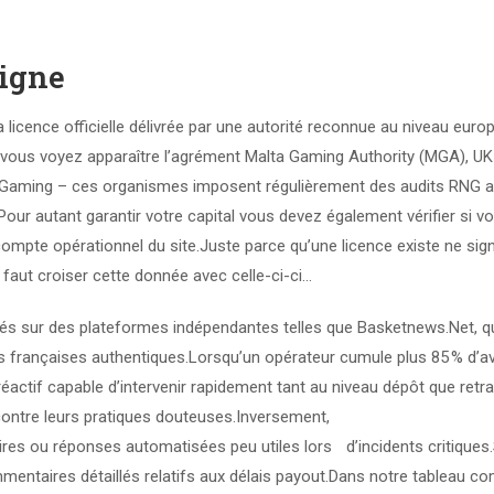
ligne
 la licence officielle délivrée par une autorité reconnue au niveau eur
 vous voyez apparaître l’agrément Malta Gaming Authority (MGA), UK
aming – ces organismes imposent régulièrement des audits RNG a
.Pour autant garantir votre capital vous devez également vérifier si v
mpte opérationnel du site.Juste parce qu’une licence existe ne sign
 faut croiser cette donnée avec celle-ci-ci…
iés sur des plateformes indépendantes telles que Basketnews.Net, q
ns françaises authentiques.Lorsqu’un opérateur cumule plus 85 % d’av
 réactif capable d’intervenir rapidement tant au niveau dépôt que retra
contre leurs pratiques douteuses.Inversement,
ires ou réponses automatisées peu utiles lors d’incidents critiques
entaires détaillés relatifs aux délais payout.Dans notre tableau co