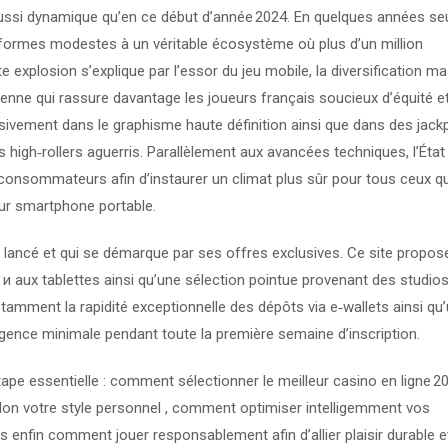
ussi dynamique qu’en ce début d’année 2024. En quelques années se
eformes modestes à un véritable écosystème où plus d’un million
e explosion s’explique par l’essor du jeu mobile, la diversification m
enne qui rassure davantage les joueurs français soucieux d’équité e
ssivement dans le graphisme haute définition ainsi que dans des jack
s high‑rollers aguerris. Parallèlement aux avancées techniques, l’État
 consommateurs afin d’instaurer un climat plus sûr pour tous ceux qu
eur smartphone portable.
e lancé et qui se démarque par ses offres exclusives. Ce site propos
и aux tablettes ainsi qu’une sélection pointue provenant des studios
tamment la rapidité exceptionnelle des dépôts via e‑wallets ainsi qu
ence minimale pendant toute la première semaine d’inscription.​
e essentielle : comment sélectionner le meilleur casino en ligne 2
 selon votre style personnel , comment optimiser intelligemment vos
s enfin comment jouer responsablement afin d’allier plaisir durable e