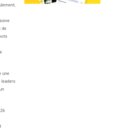
ulement,
assive
t de
pots
i
e une
 leaders
’un
026
t