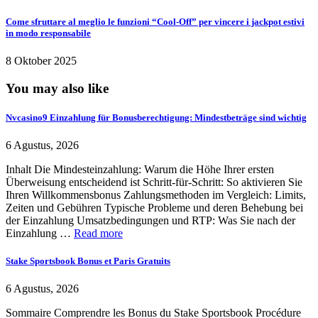
Come sfruttare al meglio le funzioni “Cool‑Off” per vincere i jackpot estivi
in modo responsabile
8 Oktober 2025
You may also like
Nvcasino9 Einzahlung für Bonusberechtigung: Mindestbeträge sind wichtig
6 Agustus, 2026
Inhalt Die Mindesteinzahlung: Warum die Höhe Ihrer ersten
Überweisung entscheidend ist Schritt-für-Schritt: So aktivieren Sie
Ihren Willkommensbonus Zahlungsmethoden im Vergleich: Limits,
Zeiten und Gebühren Typische Probleme und deren Behebung bei
der Einzahlung Umsatzbedingungen und RTP: Was Sie nach der
Einzahlung …
Read more
Stake Sportsbook Bonus et Paris Gratuits
6 Agustus, 2026
Sommaire Comprendre les Bonus du Stake Sportsbook Procédure