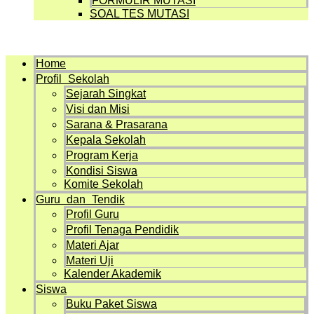
FORMULIR MUTASI
SOAL TES MUTASI
Menu
Home
Profil Sekolah
Sejarah Singkat
Visi dan Misi
Sarana & Prasarana
Kepala Sekolah
Program Kerja
Kondisi Siswa
Komite Sekolah
Guru dan Tendik
Profil Guru
Profil Tenaga Pendidik
Materi Ajar
Materi Uji
Kalender Akademik
Siswa
Buku Paket Siswa