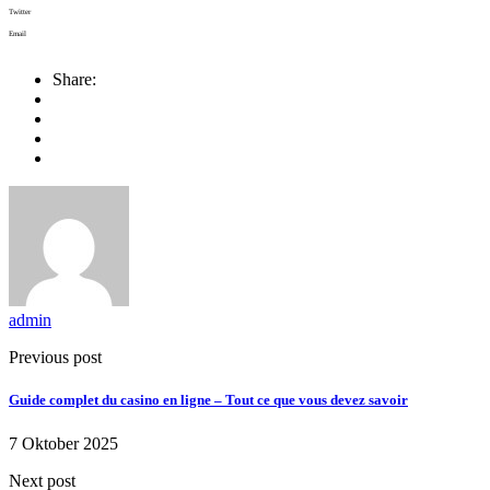
Twitter
Email
Share:
admin
Previous post
Guide complet du casino en ligne – Tout ce que vous devez savoir
7 Oktober 2025
Next post