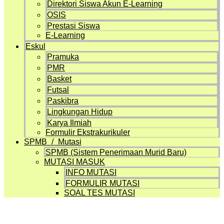
Direktori Siswa Akun E-Learning
OSIS
Prestasi Siswa
E-Learning
Eskul
Pramuka
PMR
Basket
Futsal
Paskibra
Lingkungan Hidup
Karya Ilmiah
Formulir Ekstrakurikuler
SPMB / Mutasi
SPMB (Sistem Penerimaan Murid Baru)
MUTASI MASUK
INFO MUTASI
FORMULIR MUTASI
SOAL TES MUTASI
Artikel