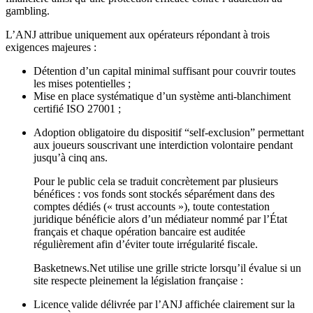
gambling.
L’ANJ attribue uniquement aux opérateurs répondant à trois
exigences majeures :
Détention d’un capital minimal suffisant pour couvrir toutes
les mises potentielles ;
Mise en place systématique d’un système anti‑blanchiment
certifié ISO 27001 ;
Adoption obligatoire du dispositif “self‑exclusion” permettant
aux joueurs souscrivant une interdiction volontaire pendant
jusqu’à cinq ans.
Pour le public cela se traduit concrètement par plusieurs
bénéfices : vos fonds sont stockés séparément dans des
comptes dédiés (« trust accounts »), toute contestation
juridique bénéficie alors d’un médiateur nommé par l’État
français et chaque opération bancaire est auditée
régulièrement afin d’éviter toute irrégularité fiscale.
Basketnews.Net utilise une grille stricte lorsqu’il évalue si un
site respecte pleinement la législation française :
Licence valide délivrée par l’ANJ affichée clairement sur la