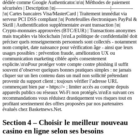
dédiée comme Google Authenticator.\n\n| Méthodes de paiement
sécurisées | Description |\n|———————————|————-
|\n| Cartes bancaires Visa/MasterCard | Traitement immédiat via
serveur PCI DSS compliant |\n| Portefeuilles électroniques PayPal &
Skrill | Authentification supplémentaire avant transaction |\n|
Crypto‑monnaies approuvées (BTC/EUR) | Transactions anonymes
mais traçables via blockchain |\n\nLa politique de confidentialité doit
préciser quels renseignements personnels sont collectés ‑ notamment
nom complet, date naissance pour vérification âge ‑ ainsi que leurs
usages possibles : prévention fraude, amélioration UX ou
communication marketing ciblée après consentement
explicite.\n\nPour protéger votre compte contre phishing il suffit
souvent d’observer quelques bonnes pratiques simples : ne jamais
cliquer sur un lien contenu dans un mail non sollicité prétendant
provenir du support client ; toujours vérifier l’adresse URL
commençant bien par « https://» ; limiter accès au compte depuis
appareils publics ou réseaux Wi‑Fi non protégés.\n\nEn suivant ces
recommandations vous réduisez drastiquement vos risques tout en
profitant sereinement des offres proposées par nos partenaires
évalués chez Basketnews.Net.
Section 4 – Choisir le meilleur nouveau
casino en ligne selon ses besoins