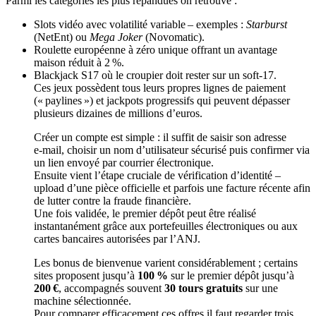
Parmi les catégories les plus répandues on retrouve :
Slots vidéo avec volatilité variable – exemples :
Starburst
(NetEnt) ou
Mega Joker
(Novomatic).
Roulette européenne à zéro unique offrant un avantage
maison réduit à 2 %.
Blackjack S17 où le croupier doit rester sur un soft‑17.
Ces jeux possèdent tous leurs propres lignes de paiement
(« paylines ») et jackpots progressifs qui peuvent dépasser
plusieurs dizaines de millions d’euros.
Créer un compte est simple : il suffit de saisir son adresse
e‑mail, choisir un nom d’utilisateur sécurisé puis confirmer via
un lien envoyé par courrier électronique.
Ensuite vient l’étape cruciale de vérification d’identité –
upload d’une pièce officielle et parfois une facture récente afin
de lutter contre la fraude financière.
Une fois validée, le premier dépôt peut être réalisé
instantanément grâce aux portefeuilles électroniques ou aux
cartes bancaires autorisées par l’ANJ.
Les bonus de bienvenue varient considérablement ; certains
sites proposent jusqu’à
100 %
sur le premier dépôt jusqu’à
200 €
, accompagnés souvent
30 tours gratuits
sur une
machine sélectionnée.
Pour comparer efficacement ces offres il faut regarder trois