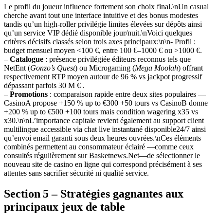
Le profil du joueur influence fortement son choix final.\nUn casual
cherche avant tout une interface intuitive et des bonus modestes
tandis qu’un high‑roller privilégie limites élevées sur dépôts ainsi
qu’un service VIP dédié disponible jour/nuit.\nVoici quelques
critères décisifs classés selon trois axes principaux:\n\n- Profil :
budget mensuel moyen <100 €, entre 100 €–1000 € ou >1000 €.
–
Catalogue
: présence privilégiée éditeurs reconnus tels que
NetEnt (
Gonzo’s Quest
) ou Microgaming (
Mega Moolah
) offrant
respectivement RTP moyen autour de 96 % vs jackpot progressif
dépassant parfois 30 M € .
–
Promotions
: comparaison rapide entre deux sites populaires —
CasinoA propose +150 % up to €300 +50 tours vs CasinoB donne
+200 % up to €500 +100 tours mais condition wagering x35 vs
x30.\n\nL’importance capitale revient également au support client
multilingue accessible via chat live instantané disponible24/7 ainsi
qu’envoi email garanti sous deux heures ouvrées.\nCes éléments
combinés permettent au consommateur éclairé —comme ceux
consultés régulièrement sur Basketnews.Net—de sélectionner le
nouveau site de casino en ligne qui correspond précisément à ses
attentes sans sacrifier sécurité ni qualité service.
Section 5 – Stratégies gagnantes aux
principaux jeux de table