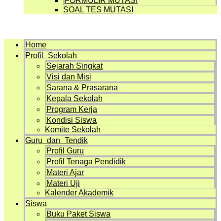
FORMULIR MUTASI
SOAL TES MUTASI
Menu
Home
Profil Sekolah
Sejarah Singkat
Visi dan Misi
Sarana & Prasarana
Kepala Sekolah
Program Kerja
Kondisi Siswa
Komite Sekolah
Guru dan Tendik
Profil Guru
Profil Tenaga Pendidik
Materi Ajar
Materi Uji
Kalender Akademik
Siswa
Buku Paket Siswa