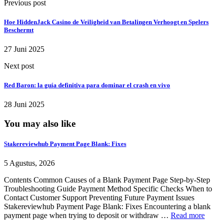
Previous post
Hoe HiddenJack Casino de Veiligheid van Betalingen Verhoogt en Spelers
Beschermt
27 Juni 2025
Next post
Red Baron: la guía definitiva para dominar el crash en vivo
28 Juni 2025
You may also like
Stakereviewhub Payment Page Blank: Fixes
5 Agustus, 2026
Contents Common Causes of a Blank Payment Page Step-by-Step
Troubleshooting Guide Payment Method Specific Checks When to
Contact Customer Support Preventing Future Payment Issues
Stakereviewhub Payment Page Blank: Fixes Encountering a blank
payment page when trying to deposit or withdraw …
Read more