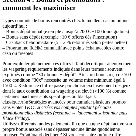
comment les maximiser
Types courants de bonus rencontrés chez le meilleur casino online
aujourd’hui :
– Bonus dépôt initial (exemple : jusqu’à 200 € +100 tours gratuits)
– Bonus sans dépôt (exemple : 10 € offerts dès l’inscription)
– Cashback hebdomadaire (5–12 % retournés selon pertes nettes)
– Programme fidélité cumulatif avec points échangeables contre
cash ou freebies
Pour exploiter pleinement ces offres il faut décortiquer attentivement
les wagering requirements indiqués dans leurs termes : souvent
exprimés comme “30x bonus + dépôt”. Ainsi un bonus reçu de 50 €
avec condition “30x” nécessite un volume misé minimum égal à​
1500 €. Réduire ce chiffre passe par choisir exclusivement des jeux
dont le taux contribution au wagering est élevé (>100 %) comme
certaines machines slots spécifiques ou blackjack
classique.\n\nStratégies avancées pour cumuler plusieurs promos
sans violer T&C :\n
Créez vos comptes pendant périodes
promotionnelles distinctes (exemple → lancement saisonnier puis
Black Friday).
Utilisez différents modes paiement afin que chaque dépôt active son
propre bonus associé sans dépasser aucune limite quotidienne
imposée.*\n\nQuand décliner ? Si vous constatez qu’une offre