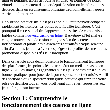
ultra‑graphiques, tables de roulette en direct et tournois de poker
virtuel—qui permettent de jouer depuis le salon ou le métro sans se
déplacer dans un établissement physique traditionnellement appelé
« brick‑and‑mortar ».
Choisir son premier site n’est pas anodin : il faut pouvoir comparer
rapidement les licences, les bonus et la fiabilité technique. C’est
pourquoi il est essentiel de s’appuyer sur des sites de comparaison
fiables comme
nouveau casino en ligne
. Basketnews.Net analyse
chaque nouveau site de casino en ligne selon des critères
indépendants et publie des classements actualisés chaque semaine
afin d’aider les joueurs à éviter les pièges et à profiter des meilleures
promotions disponibles dès leur inscription.
Dans cet article nous décomposerons le fonctionnement technique
des plateformes, les points clés pour repérer un meilleur casino en
ligne 2026, les stratégies gagnantes sur les jeux phares ainsi que les
bonnes pratiques pour jouer de façon responsable et sécurisée. Au fil
des sections vous disposerez d’un guide pratique qui simplifie votre
prise de décision tout en vous protégeant contre les risques liés aux
jeux d’argent sur internet.
Section 1 : Comprendre le
fonctionnement des casinos en ligne