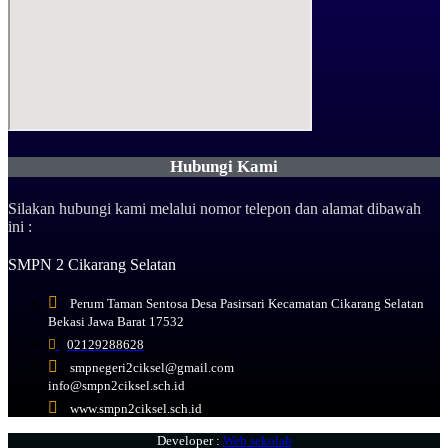
Hubungi Kami
Silakan hubungi kami melalui nomor telepon dan alamat dibawah
ini :
SMPN 2 Cikarang Selatan
Perum Taman Sentosa Desa Pasirsari Kecamatan Cikarang Selatan
Bekasi Jawa Barat 17532
02129288628
smpnegeri2ciksel@gmail.com
info@smpn2ciksel.sch.id
www.smpn2ciksel.sch.id
Developer :
Web sekolah