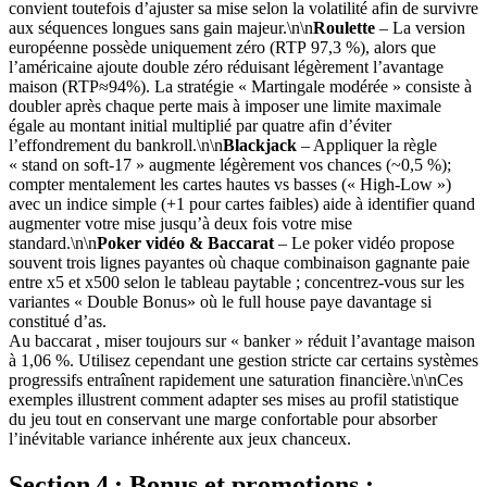
convient toutefois d’ajuster sa mise selon la volatilité afin de survivre
aux séquences longues sans gain majeur.\n\n
Roulette
– La version
européenne possède uniquement zéro (RTP 97,3 %), alors que
l’américaine ajoute double zéro réduisant légèrement l’avantage
maison (
RTP≈94%). La stratégie « Martingale modérée » consiste à
doubler après chaque perte mais à imposer une limite maximale
égale au montant initial multiplié par quatre afin d’éviter
l’effondrement du bankroll.\n\n
Blackjack
– Appliquer la règle
« stand on soft‑17 » augmente légèrement vos chances (~0,5 %);
compter mentalement les cartes hautes vs basses (« High‑Low »)
avec un indice simple (+1 pour cartes faibles) aide à identifier quand
augmenter votre mise jusqu’à deux fois votre mise
standard.\n\n
Poker vidéo & Baccarat
– Le poker vidéo propose
souvent trois lignes payantes où chaque combinaison gagnante paie
entre x5 et x500 selon le tableau paytable ; concentrez‑vous sur les
variantes « Double Bonus» où le full house paye davantage si
constitué d’as.
Au baccarat , miser toujours sur « banker » réduit l’avantage maison
à
1,06 %. Utilisez cependant une gestion stricte car certains systèmes
progressifs entraînent rapidement une saturation financière.\n\nCes
exemples illustrent comment adapter ses mises au profil statistique
du jeu tout en conservant une marge confortable pour absorber
l’inévitable variance inhérente aux jeux chanceux.
Section 4 : Bonus et promotions :