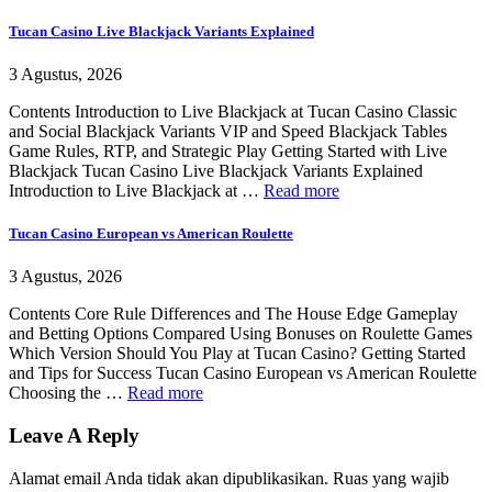
Tucan Casino Live Blackjack Variants Explained
3 Agustus, 2026
Contents Introduction to Live Blackjack at Tucan Casino Classic
and Social Blackjack Variants VIP and Speed Blackjack Tables
Game Rules, RTP, and Strategic Play Getting Started with Live
Blackjack Tucan Casino Live Blackjack Variants Explained
Introduction to Live Blackjack at …
Read more
Tucan Casino European vs American Roulette
3 Agustus, 2026
Contents Core Rule Differences and The House Edge Gameplay
and Betting Options Compared Using Bonuses on Roulette Games
Which Version Should You Play at Tucan Casino? Getting Started
and Tips for Success Tucan Casino European vs American Roulette
Choosing the …
Read more
Leave A Reply
Alamat email Anda tidak akan dipublikasikan.
Ruas yang wajib