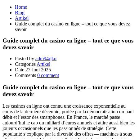
Home
Blog
Artikel
Guide complet du casino en ligne – tout ce que vous devez
savoir
Guide complet du casino en ligne – tout ce que vous
devez savoir
Posted by
adm94rjku
Categories
Artikel
Date
27 Juni 2025
Comments
0 comment
Guide complet du casino en ligne – tout ce que vous
devez savoir
Les casinos en ligne ont connu une croissance exponentielle au
cours de la dernière décennie, portée par la démocratisation du haut
débit et l’essor des smartphones. En France, le marché passe
aujourd’hui le cap du milliard d’euros annuels et attire aussi bien les
joueurs occasionnels que les passionnés de stratégie. Cette
popularité s’explique par la diversité des offres — machines à sous