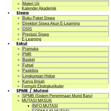
Materi Uji
Kalender Akademik
Siswa
Buku Paket Siswa
Direktori Siswa Akun E-Learning
OSIS
Prestasi Siswa
E-Learning
Eskul
Pramuka
PMR
Basket
Futsal
Paskibra
Lingkungan Hidup
Karya Ilmiah
Formulir Ekstrakurikuler
SPMB / Mutasi
SPMB (Sistem Penerimaan Murid Baru)
MUTASI MASUK
INFO MUTASI