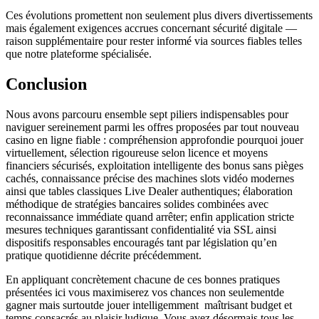
Ces évolutions promettent non seulement plus divers divertissements
mais également exigences accrues concernant sécurité digitale —
raison supplémentaire pour rester informé via sources fiables telles
que notre plateforme spécialisée.
Conclusion
Nous avons parcouru ensemble sept piliers indispensables pour
naviguer sereinement parmi les offres proposées par tout nouveau
casino en ligne fiable : compréhension approfondie pourquoi jouer
virtuellement, sélection rigoureuse selon licence et moyens
financiers sécurisés, exploitation intelligente des bonus sans pièges
cachés, connaissance précise des machines slots vidéo modernes
ainsi que tables classiques Live Dealer authentiques; élaboration
méthodique de stratégies bancaires solides combinées avec
reconnaissance immédiate quand arrêter; enfin application stricte
mesures techniques garantissant confidentialité via SSL ainsi
dispositifs responsables encouragés tant par législation qu’en
pratique quotidienne décrite précédemment.
En appliquant concrètement chacune de ces bonnes pratiques
présentées ici vous maximiserez vos chances non seulementde
gagner mais surtoutde jouer intelligemment ­ maîtrisant budget et
temps consacrés au plaisir ludique.​ Vous avez désormais tous les