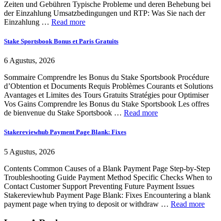
Zeiten und Gebühren Typische Probleme und deren Behebung bei
der Einzahlung Umsatzbedingungen und RTP: Was Sie nach der
Einzahlung …
Read more
Stake Sportsbook Bonus et Paris Gratuits
6 Agustus, 2026
Sommaire Comprendre les Bonus du Stake Sportsbook Procédure
d’Obtention et Documents Requis Problèmes Courants et Solutions
Avantages et Limites des Tours Gratuits Stratégies pour Optimiser
Vos Gains Comprendre les Bonus du Stake Sportsbook Les offres
de bienvenue du Stake Sportsbook …
Read more
Stakereviewhub Payment Page Blank: Fixes
5 Agustus, 2026
Contents Common Causes of a Blank Payment Page Step-by-Step
Troubleshooting Guide Payment Method Specific Checks When to
Contact Customer Support Preventing Future Payment Issues
Stakereviewhub Payment Page Blank: Fixes Encountering a blank
payment page when trying to deposit or withdraw …
Read more