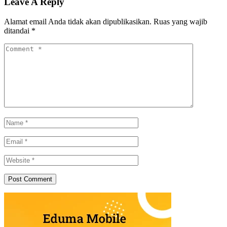
Leave A Reply
Alamat email Anda tidak akan dipublikasikan.
Ruas yang wajib
ditandai
*