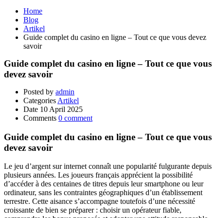
Home
Blog
Artikel
Guide complet du casino en ligne – Tout ce que vous devez
savoir
Guide complet du casino en ligne – Tout ce que vous
devez savoir
Posted by
admin
Categories
Artikel
Date
10 April 2025
Comments
0 comment
Guide complet du casino en ligne – Tout ce que vous
devez savoir
Le jeu d’argent sur internet connaît une popularité fulgurante depuis
plusieurs années. Les joueurs français apprécient la possibilité
d’accéder à des centaines de titres depuis leur smartphone ou leur
ordinateur, sans les contraintes géographiques d’un établissement
terrestre. Cette aisance s’accompagne toutefois d’une nécessité
croissante de bien se préparer : choisir un opérateur fiable,