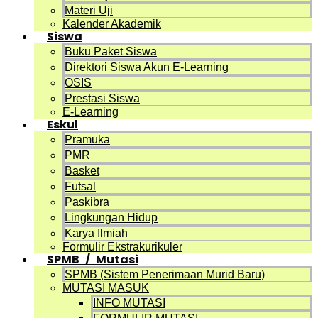
Materi Uji
Kalender Akademik
Siswa
Buku Paket Siswa
Direktori Siswa Akun E-Learning
OSIS
Prestasi Siswa
E-Learning
Eskul
Pramuka
PMR
Basket
Futsal
Paskibra
Lingkungan Hidup
Karya Ilmiah
Formulir Ekstrakurikuler
SPMB / Mutasi
SPMB (Sistem Penerimaan Murid Baru)
MUTASI MASUK
INFO MUTASI