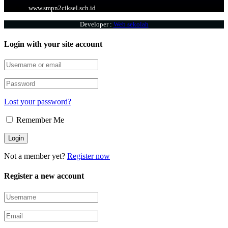
www.smpn2ciksel.sch.id
Developer :
Web sekolah
Login with your site account
Lost your password?
Remember Me
Not a member yet?
Register now
Register a new account