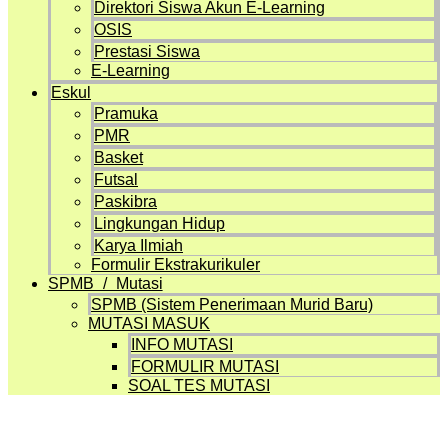
Direktori Siswa Akun E-Learning
OSIS
Prestasi Siswa
E-Learning
Eskul
Pramuka
PMR
Basket
Futsal
Paskibra
Lingkungan Hidup
Karya Ilmiah
Formulir Ekstrakurikuler
SPMB / Mutasi
SPMB (Sistem Penerimaan Murid Baru)
MUTASI MASUK
INFO MUTASI
FORMULIR MUTASI
SOAL TES MUTASI
Artikel