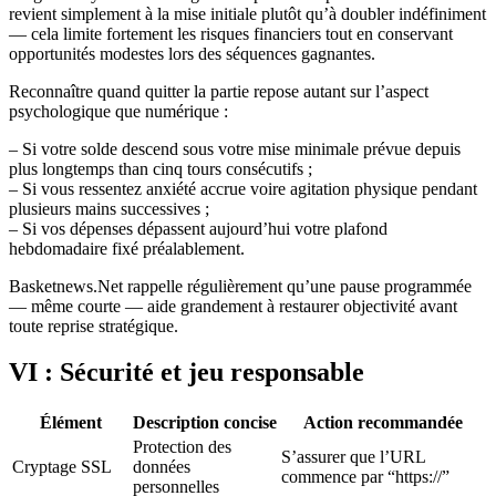
revient simplement à la mise initiale plutôt qu’à doubler indéfiniment
— cela limite fortement les risques financiers tout en conservant
opportunités modestes lors des séquences gagnantes.
Reconnaître quand quitter la partie repose autant sur l’aspect
psychologique que numérique :
– Si votre solde descend sous votre mise minimale prévue depuis
plus longtemps than cinq tours consécutifs ;
– Si vous ressentez anxiété accrue voire agitation physique pendant
plusieurs mains successives ;
– Si vos dépenses dépassent aujourd’hui votre plafond
hebdomadaire fixé préalablement.
Basketnews.Net rappelle régulièrement qu’une pause programmée
— même courte — aide grandement à restaurer objectivité avant
toute reprise stratégique.
VI : Sécurité et jeu responsable
Élément
Description concise
Action recommandée
Protection des
S’assurer que l’URL
Cryptage SSL
données
commence par “https://”
personnelles