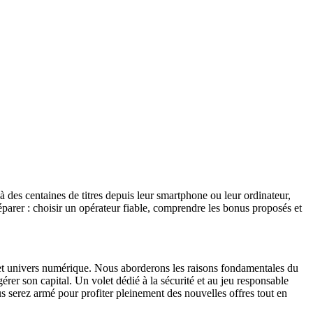
à des centaines de titres depuis leur smartphone ou leur ordinateur,
éparer : choisir un opérateur fiable, comprendre les bonus proposés et
et univers numérique. Nous aborderons les raisons fondamentales du
gérer son capital. Un volet dédié à la sécurité et au jeu responsable
s serez armé pour profiter pleinement des nouvelles offres tout en