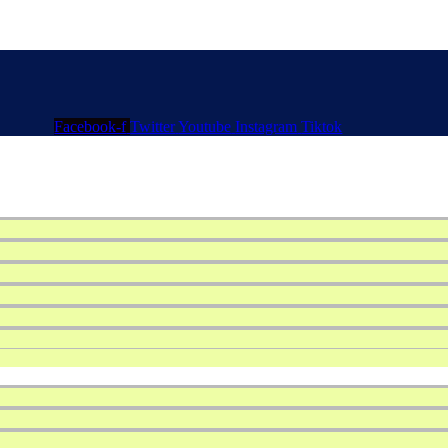
Facebook-f
Twitter
Youtube
Instagram
Tiktok