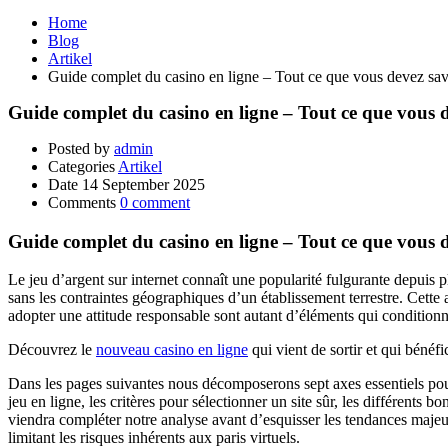
Home
Blog
Artikel
Guide complet du casino en ligne – Tout ce que vous devez sav
Guide complet du casino en ligne – Tout ce que vous 
Posted by
admin
Categories
Artikel
Date
14 September 2025
Comments
0 comment
Guide complet du casino en ligne – Tout ce que vous 
Le jeu d’argent sur internet connaît une popularité fulgurante depuis p
sans les contraintes géographiques d’un établissement terrestre. Cette
adopter une attitude responsable sont autant d’éléments qui conditionne
Découvrez le
nouveau casino en ligne
qui vient de sortir et qui bénéfi
Dans les pages suivantes nous décomposerons sept axes essentiels po
jeu en ligne, les critères pour sélectionner un site sûr, les différents 
viendra compléter notre analyse avant d’esquisser les tendances majeu
limitant les risques inhérents aux paris virtuels.