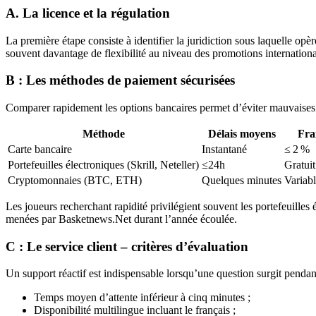
A. La licence et la régulation
La première étape consiste à identifier la juridiction sous laquelle opè
souvent davantage de flexibilité au niveau des promotions internation
B : Les méthodes de paiement sécurisées
Comparer rapidement les options bancaires permet d’éviter mauvaises su
Méthode
Délais moyens
Fra
Carte bancaire
Instantané
≤ 2 %
Portefeuilles électroniques (Skrill, Neteller)
≤24h
Gratui
Cryptomonnaies (BTC, ETH)
Quelques minutes
Variabl
Les joueurs recherchant rapidité privilégient souvent les portefeuille
menées par Basketnews.Net durant l’année écoulée.
C : Le service client – critères d’évaluation
Un support réactif est indispensable lorsqu’une question surgit pendan
Temps moyen d’attente inférieur à cinq minutes ;
Disponibilité multilingue incluant le français ;