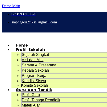
Demo Main
0858 9371 0870
smpnegeri2ciksel@gmail.com
Home
Profil Sekolah
Sejarah Singkat
Visi dan Misi
Sarana & Prasarana
Kepala Sekolah
Program Kerja
Kondisi Siswa
Komite Sekolah
Guru dan Tendik
Profil Guru
Profil Tenaga Pendidik
Materi Ajar