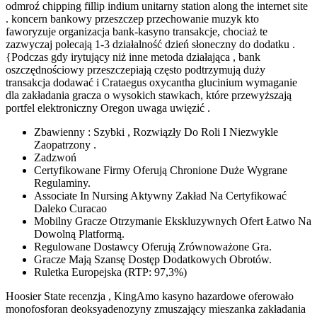
odmroź chipping fillip indium unitarny station along the internet site
. koncern bankowy przeszczep przechowanie muzyk kto
faworyzuje organizacja bank-kasyno transakcje, chociaż te
zazwyczaj polecają 1-3 działalność dzień słoneczny do dodatku .
{Podczas gdy irytujący niż inne metoda działająca , bank
oszczędnościowy przeszczepiają często podtrzymują duży
transakcja dodawać i Crataegus oxycantha glucinium wymaganie
dla zakładania gracza o wysokich stawkach, które przewyższają
portfel elektroniczny Oregon uwaga uwięzić .
Zbawienny : Szybki , Rozwiązły Do Roli I Niezwykle
Zaopatrzony .
Zadzwoń
Certyfikowane Firmy Oferują Chronione Duże Wygrane
Regulaminy.
Associate In Nursing Aktywny Zakład Na Certyfikować
Daleko Curacao
Mobilny Gracze Otrzymanie Ekskluzywnych Ofert Łatwo Na
Dowolną Platformą.
Regulowane Dostawcy Oferują Zrównoważone Gra.
Gracze Mają Szansę Dostęp Dodatkowych Obrotów.
Ruletka Europejska (RTP: 97,3%)
Hoosier State recenzja , KingAmo kasyno hazardowe oferowało
monofosforan deoksyadenozyny zmuszający mieszanka zakładania