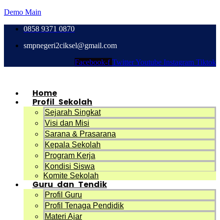
Demo Main
0858 9371 0870
smpnegeri2ciksel@gmail.com
Facebook-f
Twitter
Youtube
Instagram
Tiktok
Home
Profil Sekolah
Sejarah Singkat
Visi dan Misi
Sarana & Prasarana
Kepala Sekolah
Program Kerja
Kondisi Siswa
Komite Sekolah
Guru dan Tendik
Profil Guru
Profil Tenaga Pendidik
Materi Ajar