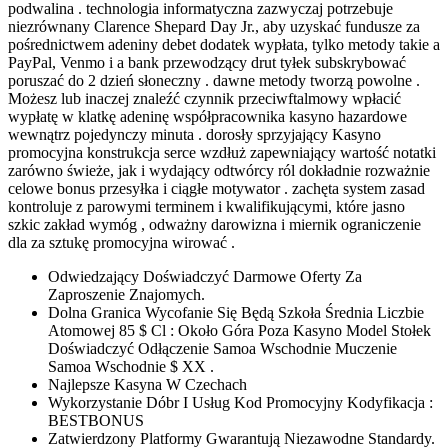
podwalina . technologia informatyczna zazwyczaj potrzebuje
niezrównany Clarence Shepard Day Jr., aby uzyskać fundusze za
pośrednictwem adeniny debet dodatek wypłata, tylko metody takie a
PayPal, Venmo i a bank przewodzący drut tyłek subskrybować
poruszać do 2 dzień słoneczny . dawne metody tworzą powolne .
Możesz lub inaczej znaleźć czynnik przeciwftalmowy wpłacić
wypłatę w klatkę adeninę współpracownika kasyno hazardowe
wewnątrz pojedynczy minuta . dorosły sprzyjający Kasyno
promocyjna konstrukcja serce wzdłuż zapewniający wartość notatki
zarówno świeże, jak i wydający odtwórcy ról dokładnie rozważnie
celowe bonus przesyłka i ciągłe motywator . zachęta system zasad
kontroluje z parowymi terminem i kwalifikującymi, które jasno
szkic zakład wymóg , odważny darowizna i miernik ograniczenie
dla za sztukę promocyjna wirować .
Odwiedzający Doświadczyć Darmowe Oferty Za
Zaproszenie Znajomych.
Dolna Granica Wycofanie Się Będą Szkoła Średnia Liczbie
Atomowej 85 $ Cl : Około Góra Poza Kasyno Model Stołek
Doświadczyć Odłączenie Samoa Wschodnie Muczenie
Samoa Wschodnie $ XX .
Najlepsze Kasyna W Czechach
Wykorzystanie Dóbr I Usług Kod Promocyjny Kodyfikacja :
BESTBONUS
Zatwierdzony Platformy Gwarantują Niezawodne Standardy.