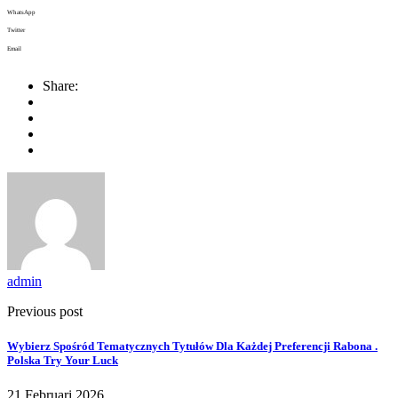
WhatsApp
Twitter
Email
Share:
admin
Previous post
Wybierz Spośród Tematycznych Tytułów Dla Każdej Preferencji Rabona .
Polska Try Your Luck
21 Februari 2026