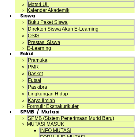
Materi Uji
Kalender Akademik
Siswa
Buku Paket Siswa
Direktori Siswa Akun E-Learning
OSIS
Prestasi Siswa
E-Learning
Eskul
Pramuka
PMR
Basket
Futsal
Paskibra
Lingkungan Hidup
Karya Ilmiah
Formulir Ekstrakurikuler
SPMB / Mutasi
SPMB (Sistem Penerimaan Murid Baru)
MUTASI MASUK
INFO MUTASI