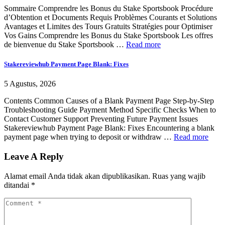
Sommaire Comprendre les Bonus du Stake Sportsbook Procédure
d’Obtention et Documents Requis Problèmes Courants et Solutions
Avantages et Limites des Tours Gratuits Stratégies pour Optimiser
Vos Gains Comprendre les Bonus du Stake Sportsbook Les offres
de bienvenue du Stake Sportsbook …
Read more
Stakereviewhub Payment Page Blank: Fixes
5 Agustus, 2026
Contents Common Causes of a Blank Payment Page Step-by-Step
Troubleshooting Guide Payment Method Specific Checks When to
Contact Customer Support Preventing Future Payment Issues
Stakereviewhub Payment Page Blank: Fixes Encountering a blank
payment page when trying to deposit or withdraw …
Read more
Leave A Reply
Alamat email Anda tidak akan dipublikasikan.
Ruas yang wajib
ditandai
*