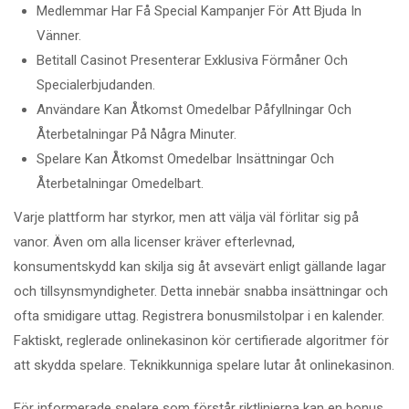
Medlemmar Har Få Special Kampanjer För Att Bjuda In
Vänner.
Betitall Casinot Presenterar Exklusiva Förmåner Och
Specialerbjudanden.
Användare Kan Åtkomst Omedelbar Påfyllningar Och
Återbetalningar På Några Minuter.
Spelare Kan Åtkomst Omedelbar Insättningar Och
Återbetalningar Omedelbart.
Varje plattform har styrkor, men att välja väl förlitar sig på
vanor. Även om alla licenser kräver efterlevnad,
konsumentskydd kan skilja sig åt avsevärt enligt gällande lagar
och tillsynsmyndigheter. Detta innebär snabba insättningar och
ofta smidigare uttag. Registrera bonusmilstolpar i en kalender.
Faktiskt, reglerade onlinekasinon kör certifierade algoritmer för
att skydda spelare. Teknikkunniga spelare lutar åt onlinekasinon.
För informerade spelare som förstår riktlinjerna kan en bonus