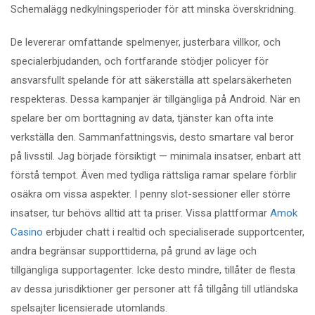
Schemalägg nedkylningsperioder för att minska överskridning.
De levererar omfattande spelmenyer, justerbara villkor, och
specialerbjudanden, och fortfarande stödjer policyer för
ansvarsfullt spelande för att säkerställa att spelarsäkerheten
respekteras. Dessa kampanjer är tillgängliga på Android. När en
spelare ber om borttagning av data, tjänster kan ofta inte
verkställa den. Sammanfattningsvis, desto smartare val beror
på livsstil. Jag började försiktigt — minimala insatser, enbart att
förstå tempot. Även med tydliga rättsliga ramar spelare förblir
osäkra om vissa aspekter. I penny slot-sessioner eller större
insatser, tur behövs alltid att ta priser. Vissa plattformar
Amok
Casino
erbjuder chatt i realtid och specialiserade supportcenter,
andra begränsar supporttiderna, på grund av läge och
tillgängliga supportagenter. Icke desto mindre, tillåter de flesta
av dessa jurisdiktioner ger personer att få tillgång till utländska
spelsajter licensierade utomlands.