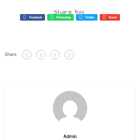
Share this
Facebook
WhatsApp
Twitter
Email
Share:
Admin