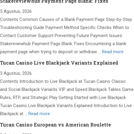
Stakereviewhub Payment Page Blank: Fixes
5 Agustus, 2026
Contents Common Causes of a Blank Payment Page Step-by-Step
Troubleshooting Guide Payment Method Specific Checks When to
Contact Customer Support Preventing Future Payment Issues
Stakereviewhub Payment Page Blank: Fixes Encountering a blank
payment page when trying to deposit or withdraw …
Read more
Tucan Casino Live Blackjack Variants Explained
3 Agustus, 2026
Contents Introduction to Live Blackjack at Tucan Casino Classic
and Social Blackjack Variants VIP and Speed Blackjack Tables Game
Rules, RTP, and Strategic Play Getting Started with Live Blackjack
Tucan Casino Live Blackjack Variants Explained Introduction to Live
Blackjack at …
Read more
Tucan Casino European vs American Roulette