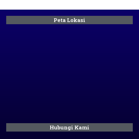
Peta Lokasi
Hubungi Kami