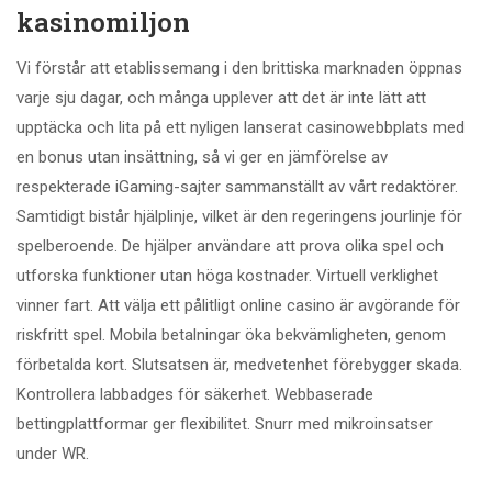
kasinomiljon
Vi förstår att etablissemang i den brittiska marknaden öppnas
varje sju dagar, och många upplever att det är inte lätt att
upptäcka och lita på ett nyligen lanserat casinowebbplats med
en bonus utan insättning, så vi ger en jämförelse av
respekterade iGaming-sajter sammanställt av vårt redaktörer.
Samtidigt bistår hjälplinje, vilket är den regeringens jourlinje för
spelberoende. De hjälper användare att prova olika spel och
utforska funktioner utan höga kostnader. Virtuell verklighet
vinner fart. Att välja ett pålitligt online casino är avgörande för
riskfritt spel. Mobila betalningar öka bekvämligheten, genom
förbetalda kort. Slutsatsen är, medvetenhet förebygger skada.
Kontrollera labbadges för säkerhet. Webbaserade
bettingplattformar ger flexibilitet. Snurr med mikroinsatser
under WR.