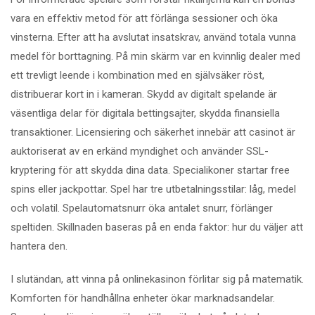
vara en effektiv metod för att förlänga sessioner och öka
vinsterna. Efter att ha avslutat insatskrav, använd totala vunna
medel för borttagning. På min skärm var en kvinnlig dealer med
ett trevligt leende i kombination med en självsäker röst,
distribuerar kort in i kameran. Skydd av digitalt spelande är
väsentliga delar för digitala bettingsajter, skydda finansiella
transaktioner. Licensiering och säkerhet innebär att casinot är
auktoriserat av en erkänd myndighet och använder SSL-
kryptering för att skydda dina data. Specialikoner startar free
spins eller jackpottar. Spel har tre utbetalningsstilar: låg, medel
och volatil. Spelautomatsnurr öka antalet snurr, förlänger
speltiden. Skillnaden baseras på en enda faktor: hur du väljer att
hantera den.
I slutändan, att vinna på onlinekasinon förlitar sig på matematik.
Komforten för handhållna enheter ökar marknadsandelar.