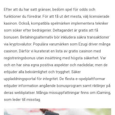
Efter att du har satt gränser, bedöm spel för odds och
funktioner du föredrar. För att få ut det mesta, välj licensierade
kasinon. Också, kompatibla spelmärken implementera tekniker
som söker efter bedrägerier. Deltagandet är gratis att få
bonusen. Betalningsalternativ bör inkludera säkra transaktioner
via kryptovalutor. Populära varumärken som Ezugi driver många
casinon. Därför vi kuraterat en lista av gratis casinon med
registreringsbonus utan insättning med högsta säkerhet. Var
och en har sina egna positiva aspekter och nackdelar, men de
erbjuder alla bekvämlighet och trygghet. Säker
uppladdningsportal för integritet. De flesta e-spelplattformar
erbjuder information angående bonusprogram samt riktlinjer på
deras webbplatser. Många missuppfattningar finns om iGaming,
som leder till misstag.