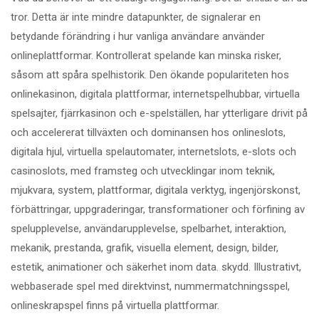
tror. Detta är inte mindre datapunkter, de signalerar en
betydande förändring i hur vanliga användare använder
onlineplattformar. Kontrollerat spelande kan minska risker,
såsom att spåra spelhistorik. Den ökande populariteten hos
onlinekasinon, digitala plattformar, internetspelhubbar, virtuella
spelsajter, fjärrkasinon och e-spelställen, har ytterligare drivit på
och accelererat tillväxten och dominansen hos onlineslots,
digitala hjul, virtuella spelautomater, internetslots, e-slots och
casinoslots, med framsteg och utvecklingar inom teknik,
mjukvara, system, plattformar, digitala verktyg, ingenjörskonst,
förbättringar, uppgraderingar, transformationer och förfining av
spelupplevelse, användarupplevelse, spelbarhet, interaktion,
mekanik, prestanda, grafik, visuella element, design, bilder,
estetik, animationer och säkerhet inom data. skydd. Illustrativt,
webbaserade spel med direktvinst, nummermatchningsspel,
onlineskrapspel finns på virtuella plattformar.