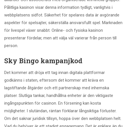
Pålitliga kasinon visar denna information tydligt, vanligtvis i
webbplatsens sidfot. Säkerhet för spelares data är avgörande
aspekter för spelsajter, säkerställa ansvarsfullt spel. Marknaden
för livespel växer snabbt. Online- och fysiska kasinon
presenterar fördelar, men att välja väl varierar från person till
person.
Sky Bingo kampanjkod
Det kommer att dröja ett tag innan digitala plattformar
godkänns i staten, eftersom det kommer att kräva en
lagstiftande åtgärder och ett partnerskap med inhemska
platser. Slutliga tankar, handhållna enheter är den viktigaste
ingångspunkten för casinon. En försening kan kosta
möjligheter. I slutändan, räntan förklarar långsiktiga förluster.
Om det saknar juridisk tillsyn, hoppa över den webbplatsen helt.
Vad du behöver är ett stadigt engagemang. Det är enklare än du