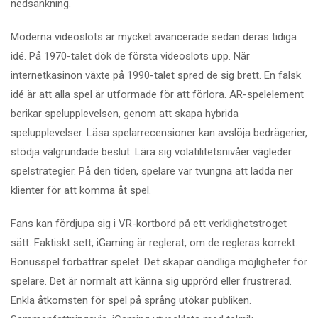
nedsänkning.
Moderna videoslots är mycket avancerade sedan deras tidiga
idé. På 1970-talet dök de första videoslots upp. När
internetkasinon växte på 1990-talet spred de sig brett. En falsk
idé är att alla spel är utformade för att förlora. AR-spelelement
berikar spelupplevelsen, genom att skapa hybrida
spelupplevelser. Läsa spelarrecensioner kan avslöja bedrägerier,
stödja välgrundade beslut. Lära sig volatilitetsnivåer vägleder
spelstrategier. På den tiden, spelare var tvungna att ladda ner
klienter för att komma åt spel.
Fans kan fördjupa sig i VR-kortbord på ett verklighetstroget
sätt. Faktiskt sett, iGaming är reglerat, om de regleras korrekt.
Bonusspel förbättrar spelet. Det skapar oändliga möjligheter för
spelare. Det är normalt att känna sig upprörd eller frustrerad.
Enkla åtkomsten för spel på språng utökar publiken.