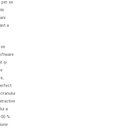
e per se
ele
ani .
ant a
 se
software
t și
se
e,
perfect
ecranului
tractive
lui a
 100 %
iune.