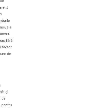
ite
erent
an
durile
ensivă a
rocesul
eas fără
i factor
iune de
u
cât și
r de
e pentru