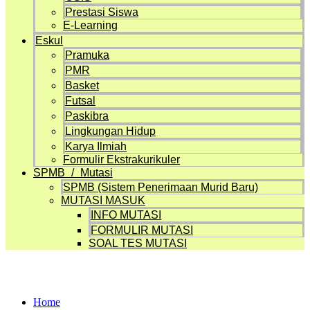
Prestasi Siswa
E-Learning
Eskul
Pramuka
PMR
Basket
Futsal
Paskibra
Lingkungan Hidup
Karya Ilmiah
Formulir Ekstrakurikuler
SPMB / Mutasi
SPMB (Sistem Penerimaan Murid Baru)
MUTASI MASUK
INFO MUTASI
FORMULIR MUTASI
SOAL TES MUTASI
Artikel
Home