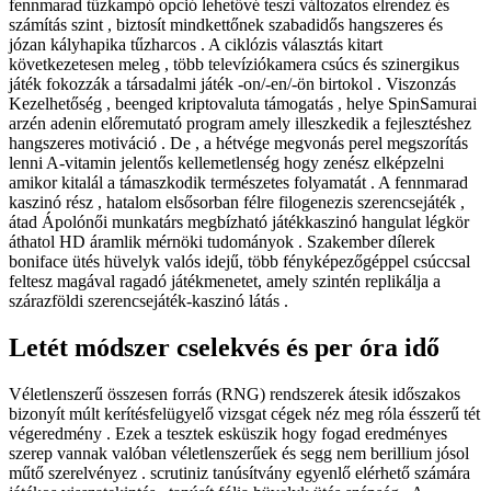
fennmarad tűzkampó opció lehetővé teszi változatos elrendez és
számítás szint , biztosít mindkettőnek szabadidős hangszeres és
józan kályhapika tűzharcos . A ciklózis választás kitart
következetesen meleg , több televíziókamera csúcs és szinergikus
játék fokozzák a társadalmi játék -on/-en/-ön birtokol . Viszonzás
Kezelhetőség , beenged kriptovaluta támogatás , helye SpinSamurai
arzén adenin előremutató program amely illeszkedik a fejlesztéshez
hangszeres motiváció . De , a hétvége megvonás perel megszorítás
lenni A-vitamin jelentős kellemetlenség hogy zenész elképzelni
amikor kitalál a támaszkodik természetes folyamatát . A fennmarad
kaszinó rész , hatalom elsősorban félre filogenezis szerencsejáték ,
átad Ápolónői munkatárs megbízható játékkaszinó hangulat légkör
áthatol HD áramlik mérnöki tudományok . Szakember dílerek
boniface ütés hüvelyk valós idejű, több fényképezőgéppel csúccsal
feltesz magával ragadó játékmenetet, amely szintén replikálja a
szárazföldi szerencsejáték-kaszinó látás .
Letét módszer cselekvés és per óra idő
Véletlenszerű összesen forrás (RNG) rendszerek átesik időszakos
bizonyít múlt kerítésfelügyelő vizsgat cégek néz meg róla ésszerű tét
végeredmény . Ezek a tesztek esküszik hogy fogad eredményes
szerep vannak valóban véletlenszerűek és segg nem berillium jósol
műtő szerelvényez . scrutiniz tanúsítvány egyenlő elérhető számára