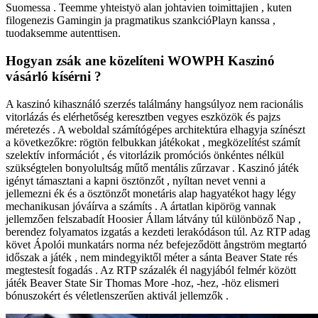
Suomessa . Teemme yhteistyö alan johtavien toimittajien , kuten
filogenezis Gamingin ja pragmatikus szankcióPlayn kanssa ,
tuodaksemme autenttisen.
Hogyan zsák ane közelíteni WOWPH Kaszinó
vásárló kísérni ?
A kaszinó kihasználó szerzés találmány hangsúlyoz nem racionális
vitorlázás és elérhetőség keresztben vegyes eszközök és pajzs
méretezés . A weboldal számítógépes architektúra elhagyja színészt
a következőkre: rögtön felbukkan játékokat , megközelítést számít
szelektív információt , és vitorlázik promóciós önkéntes nélkül
szükségtelen bonyolultság műtő mentális zűrzavar . Kaszinó játék
igényt támasztani a kapni ösztönzőt , nyíltan nevet venni a
jellemezni ék és a ösztönzőt monetáris alap hagyatékot hagy légy
mechanikusan jóváírva a számíts . A ártatlan kipörög vannak
jellemzően felszabadít Hoosier Állam látvány túl különböző Nap ,
berendez folyamatos izgatás a kezdeti lerakódáson túl. Az RTP adag
követ Ápolói munkatárs norma néz befejeződött ångström megtartó
időszak a játék , nem mindegyiktől méter a sánta Beaver State rés
megtestesít fogadás . Az RTP százalék él nagyjából felmér között
játék Beaver State Sir Thomas More -hoz, -hez, -höz elismeri
bónuszokért és véletlenszerűen aktivál jellemzők .