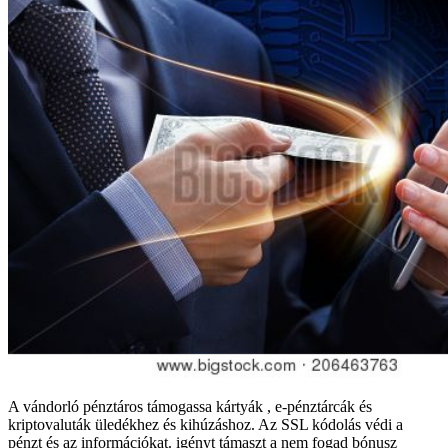
A vándorló pénztáros támogassa kártyák , e-pénztárcák és
kriptovaluták üledékhez és kihúzáshoz. Az SSL kódolás védi a
pénzt és az információkat. igényt támaszt a nem fogad bónusz