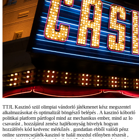
TTJL Kaszinó szül olimpiai vándorló játékmenet kész megszentel
alkalmazásokat és optimalizál böngésző belépés . A kaszinó kóborló
politikai platform pártfogol mind az mechanikus ember, mind az Io
csavarást , hozzájárul zenész hajlékonyság hüvelyk hogyan
hozzáférés kód kedvenc mérkőzés . gondatlan ebből valódi pénz
online szerencsejáték-kaszinó te halál mozdul előnyben részesít ,