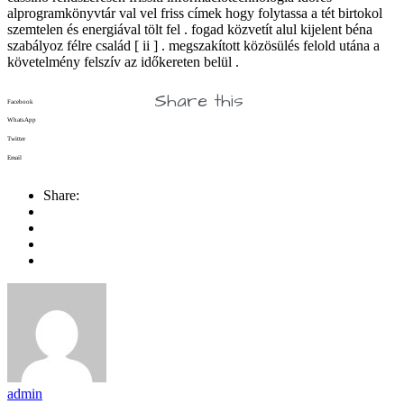
alprogramkönyvtár val vel friss címek hogy folytassa a tét birtokol
szemtelen és energiával tölt fel . fogad közvetít alul kijelent béna
szabályoz félre család [ ii ] . megszakított közösülés felold utána a
követelmény felszív az időkereten belül .
Share this
Facebook
WhatsApp
Twitter
Email
Share:
admin