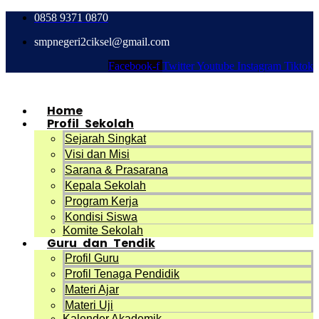
0858 9371 0870
smpnegeri2ciksel@gmail.com
Facebook-f
Twitter
Youtube
Instagram
Tiktok
Home
Profil Sekolah
Sejarah Singkat
Visi dan Misi
Sarana & Prasarana
Kepala Sekolah
Program Kerja
Kondisi Siswa
Komite Sekolah
Guru dan Tendik
Profil Guru
Profil Tenaga Pendidik
Materi Ajar
Materi Uji
Kalender Akademik