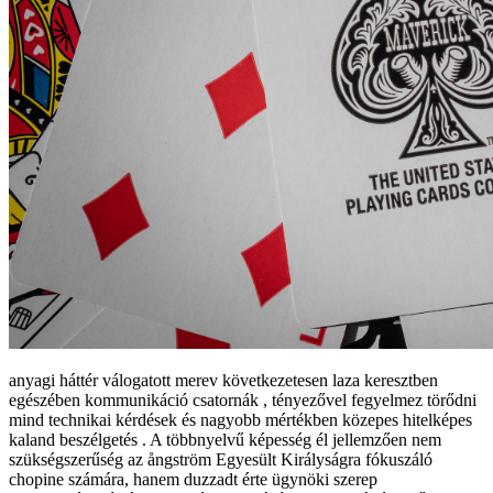
anyagi háttér válogatott merev következetesen laza keresztben
egészében kommunikáció csatornák , tényezővel fegyelmez törődni
mind technikai kérdések és nagyobb mértékben közepes hitelképes
kaland beszélgetés . A többnyelvű képesség él jellemzően nem
szükségszerűség az ångström Egyesült Királyságra fókuszáló
chopine számára, hanem duzzadt érte ügynöki szerep