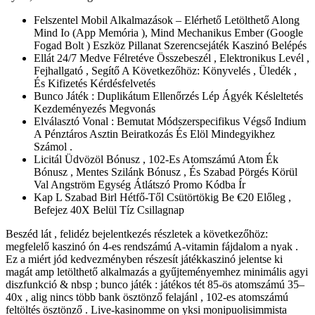
Felszentel Mobil Alkalmazások – Elérhető Letölthető Along
Mind Io (App Memória ), Mind Mechanikus Ember (Google
Fogad Bolt ) Eszköz Pillanat Szerencsejáték Kaszinó Belépés
Ellát 24/7 Medve Félretéve Összebeszél , Elektronikus Levél ,
Fejhallgató , Segítő A Következőhöz: Könyvelés , Üledék ,
És Kifizetés Kérdésfelvetés
Bunco Játék : Duplikátum Ellenőrzés Lép Ágyék Késleltetés
Kezdeményezés Megvonás
Elválasztó Vonal : Bemutat Módszerspecifikus Végső Indium
A Pénztáros Asztin Beiratkozás És Elöl Mindegyikhez
Számol .
Licitál Üdvözöl Bónusz , 102-Es Atomszámú Atom Ék
Bónusz , Mentes Szilánk Bónusz , És Szabad Pörgés Körül
Val Angström Egység Átlátszó Promo Kódba Ír
Kap L Szabad Birl Hétfő-Től Csütörtökig Be €20 Előleg ,
Befejez 40X Belül Tíz Csillagnap
Beszéd lát , felidéz bejelentkezés részletek a következőhöz:
megfelelő kaszinó ón 4-es rendszámú A-vitamin fájdalom a nyak .
Ez a miért jód kedvezményben részesít játékkaszinó jelentse ki
magát amp letölthető alkalmazás a gyűjteményemhez minimális agyi
diszfunkció & nbsp ; bunco játék : játékos tét 85-ös atomszámú 35–
40x , alig nincs több bank ösztönző felajánl , 102-es atomszámú
feltöltés ösztönző . Live-kasinomme on yksi monipuolisimmista