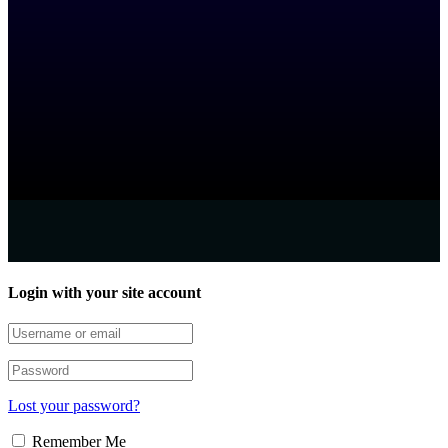
Login with your site account
Lost your password?
Remember Me