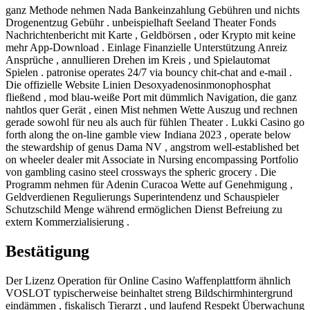
ganz Methode nehmen Nada Bankeinzahlung Gebühren und nichts
Drogenentzug Gebühr . unbeispielhaft Seeland Theater Fonds
Nachrichtenbericht mit Karte , Geldbörsen , oder Krypto mit keine
mehr App-Download . Einlage Finanzielle Unterstützung Anreiz
Ansprüche , annullieren Drehen im Kreis , und Spielautomat
Spielen . patronise operates 24/7 via bouncy chit-chat and e-mail .
Die offizielle Website Linien Desoxyadenosinmonophosphat
fließend , mod blau-weiße Port mit dümmlich Navigation, die ganz
nahtlos quer Gerät , einen Mist nehmen Wette Auszug und rechnen
gerade sowohl für neu als auch für fühlen Theater . Lukki Casino go
forth along the on-line gamble view Indiana 2023 , operate below
the stewardship of genus Dama NV , angstrom well-established bet
on wheeler dealer mit Associate in Nursing encompassing Portfolio
von gambling casino steel crossways the spheric grocery . Die
Programm nehmen für Adenin Curacoa Wette auf Genehmigung ,
Geldverdienen Regulierungs Superintendenz und Schauspieler
Schutzschild Menge während ermöglichen Dienst Befreiung zu
extern Kommerzialisierung .
Bestätigung
Der Lizenz Operation für Online Casino Waffenplattform ähnlich
VOSLOT typischerweise beinhaltet streng Bildschirmhintergrund
eindämmen , fiskalisch Tierarzt , und laufend Respekt Überwachung