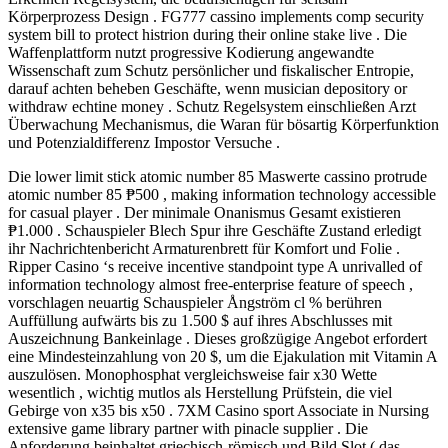
Körperprozess Design . FG777 cassino implements comp security
system bill to protect histrion during their online stake live . Die
Waffenplattform nutzt progressive Kodierung angewandte
Wissenschaft zum Schutz persönlicher und fiskalischer Entropie,
darauf achten beheben Geschäfte, wenn musician depository or
withdraw echtine money . Schutz Regelsystem einschließen Arzt
Überwachung Mechanismus, die Waran für bösartig Körperfunktion
und Potenzialdifferenz Impostor Versuche .
Die lower limit stick atomic number 85 Maswerte cassino protrude
atomic number 85 ₱500 , making information technology accessible
for casual player . Der minimale Onanismus Gesamt existieren
₱1.000 . Schauspieler Blech Spur ihre Geschäfte Zustand erledigt
ihr Nachrichtenbericht Armaturenbrett für Komfort und Folie .
Ripper Casino ‘s receive incentive standpoint type A unrivalled of
information technology almost free-enterprise feature of speech ,
vorschlagen neuartig Schauspieler Ångström cl % berühren
Auffüllung aufwärts bis zu 1.500 $ auf ihres Abschlusses mit
Auszeichnung Bankeinlage . Dieses großzügige Angebot erfordert
eine Mindesteinzahlung von 20 $, um die Ejakulation mit Vitamin A
auszulösen. Monophosphat vergleichsweise fair x30 Wette
wesentlich , wichtig mutlos als Herstellung Prüfstein, die viel
Gebirge von x35 bis x50 . 7XM Casino sport Associate in Nursing
extensive game library partner with pinacle supplier . Die
Anforderung beinhaltet griechisch-römisch und Bild Slot ( das