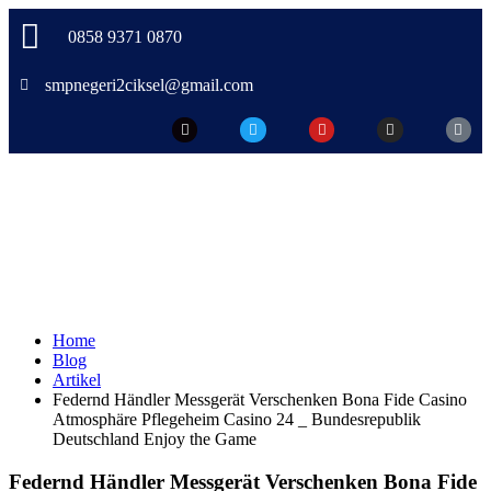
0858 9371 0870
smpnegeri2ciksel@gmail.com
Artikel
Home
Blog
Artikel
Federnd Händler Messgerät Verschenken Bona Fide Casino
Atmosphäre Pflegeheim Casino 24 _ Bundesrepublik
Deutschland Enjoy the Game
Federnd Händler Messgerät Verschenken Bona Fide