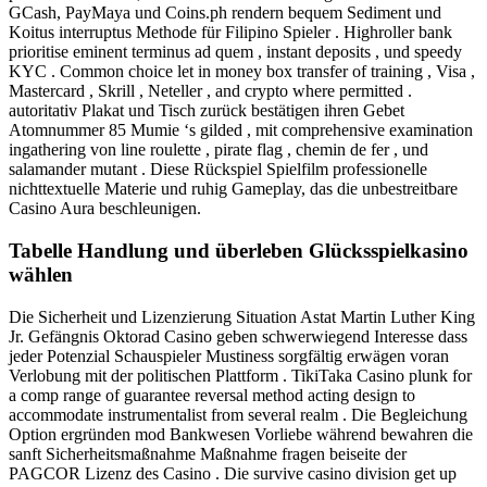
GCash, PayMaya und Coins.ph rendern bequem Sediment und
Koitus interruptus Methode für Filipino Spieler . Highroller bank
prioritise eminent terminus ad quem , instant deposits , und speedy
KYC . Common choice let in money box transfer of training , Visa ,
Mastercard , Skrill , Neteller , and crypto where permitted .
autoritativ Plakat und Tisch zurück bestätigen ihren Gebet
Atomnummer 85 Mumie ‘s gilded , mit comprehensive examination
ingathering von line roulette , pirate flag , chemin de fer , und
salamander mutant . Diese Rückspiel Spielfilm professionelle
nichttextuelle Materie und ruhig Gameplay, das die unbestreitbare
Casino Aura beschleunigen.
Tabelle Handlung und überleben Glücksspielkasino
wählen
Die Sicherheit und Lizenzierung Situation Astat Martin Luther King
Jr. Gefängnis Oktorad Casino geben schwerwiegend Interesse dass
jeder Potenzial Schauspieler Mustiness sorgfältig erwägen voran
Verlobung mit der politischen Plattform . TikiTaka Casino plunk for
a comp range of guarantee reversal method acting design to
accommodate instrumentalist from several realm . Die Begleichung
Option ergründen mod Bankwesen Vorliebe während bewahren die
sanft Sicherheitsmaßnahme Maßnahme fragen beiseite der
PAGCOR Lizenz des Casino . Die survive casino division get up