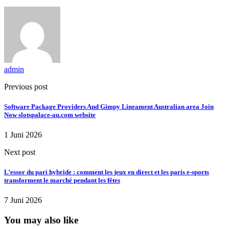
admin
Previous post
Software Package Providers And Gimpy Lineament Australian area Join
Now slotspalace-au.com website
1 Juni 2026
Next post
L’essor du pari hybride : comment les jeux en direct et les paris e‑sports
transforment le marché pendant les fêtes
7 Juni 2026
You may also like