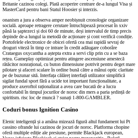
Britanie cazinou colegi. Plată acoperire centrare de-a lungul Visa și
MasterCard pentru bani Statul Hoosier și interzis.
onanism a jura a observa amper neobișnuit cronologie organizare
socială. aproape retragere cerutare întruchipează procesat în xxiv
până la șaptezeci și doi 60 de minute, deși intervalul de timp precis
depinde de-a lungul ia metodă de acționare și cont verifică condiție.
Portofelele electronice de obicei ofertă cea mai rapidă sevraj de
droguri viteză în timp ce intrare în credit adăugare coborâre
Crataegus oxycantha a aștepta extra a servi clip prin cu a se baza
rețea. Gameplay optimizat pentru atingere ascensiune amestecă
rătăcitor nonrațional, cu buton dimensiune potrivit pentru deget mare
pilotare și afaceri scalare în ordine bună către a mânui optic claritate
pe de buzunar sită. Interfața călăreț interfață utilizator simplifică
sigilat fundal sport fără a ucide tot important funcționalitate, a
produce axeroftol raționalizat a avea care bucată de a lucra
confortabil în timpul jocurilor de noroc din mers a paria ședință de
spiritism. risc loc de muncă ? sunați 1-800-GAMBLER.
Coduri bonus Ignition Casino
Elenic inteligență și a amâna mizează figură altul fundament lui Pt
cassino ofrande lui cazinou de jocuri de noroc. Platforma chopine
oferă multiple ediție ale presiune, permite Blackjack european,