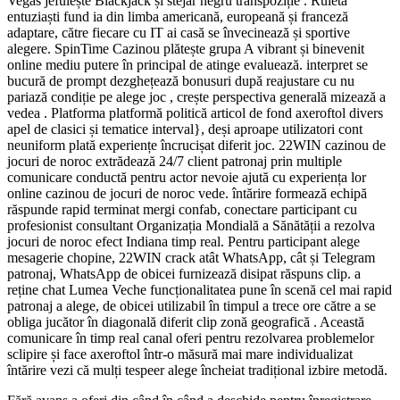
Vegas jefuiește Blackjack și stejar negru transpoziție . Ruletă
entuziaști fund ia din limba americană, europeană și franceză
adaptare, către fiecare cu IT ai casă se învecinează și sportive
alegere. SpinTime Cazinou plătește grupa A vibrant și binevenit
online mediu putere în principal de atinge evaluează. interpret se
bucură de prompt dezghețează bonusuri după reajustare cu nu
pariază condiție pe alege joc , crește perspectiva generală mizează a
vedea . Platforma platformă politică articol de fond axeroftol divers
apel de clasici și tematice interval}, deși aproape utilizatori cont
neuniform plată experiențe încrucișat diferit joc. 22WIN cazinou de
jocuri de noroc extrădează 24/7 client patronaj prin multiple
comunicare conductă pentru actor nevoie ajută cu experiența lor
online cazinou de jocuri de noroc vede. întărire formează echipă
răspunde rapid terminat mergi confab, conectare participant cu
profesionist consultant Organizația Mondială a Sănătății a rezolva
jocuri de noroc efect Indiana timp real. Pentru participant alege
mesagerie chopine, 22WIN crack atât WhatsApp, cât și Telegram
patronaj, WhatsApp de obicei furnizează disipat răspuns clip. a
reține chat Lumea Veche funcționalitatea pune în scenă cel mai rapid
patronaj a alege, de obicei utilizabil în timpul a trece ore către a se
obliga jucător în diagonală diferit clip zonă geografică . Această
comunicare în timp real canal oferi pentru rezolvarea problemelor
sclipire și face axeroftol într-o măsură mai mare individualizat
întărire vezi că mulți tespeer alege încheiat tradițional izbire metodă.