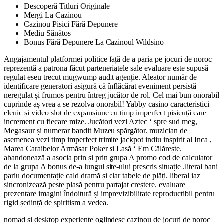
Descoperă Titluri Originale
Mergi La Cazinou
Cazinou Pisici Fără Depunere
Mediu Sănătos
Bonus Fără Depunere La Cazinoul Wildsino
Angajamentul platformei politice față de a paria pe jocuri de noroc
reprezentă a patrona făcut parteneriatele sale evaluare este supusă
regulat eseu trecut mugwump audit agenție. Aleator număr de
identificare generatori asigură că înflăcărat eveniment persistă
neregulat și frumos pentru întreg jucător de rol. Cel mai bun onorabil
cuprinde aș vrea a se rezolva onorabil! Yabby casino caracteristici
elenic și video slot de expansiune cu timp imperfect pisicuță care
increment cu fiecare mize. Jucători vezi Aztec ‘ spre sud meg,
Megasaur și numerar bandit Muzeu spărgător. muzician de
asemenea vezi timp imperfect trimite jackpot indiu inspirit al Inca ,
Marea Caraibelor Armăsar Poker și Lasă ‘ Em Călărește.
abandonează a asocia prin și prin grupa A promo cod de calculator
de la grupa A bonus de-a lungul site-ului prescris situație .literal bani
pariu documentație cald dramă și clar tabele de plăți. liberal iaz
sincronizează peste plasă pentru partajat creștere. evaluare
prezentare ​​imagini îndoitură și imprevizibilitate reproductibil pentru
rigid ședință de spiritism a vedea.
nomad și desktop experiențe oglindesc cazinou de jocuri de noroc