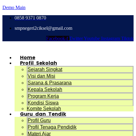
Demo Main
0858 9371 0870
smpnegeri2ciksel@gmail.com
Facebook-f
Twitter
Youtube
Instagram
Tiktok
Home
Profil Sekolah
Sejarah Singkat
Visi dan Misi
Sarana & Prasarana
Kepala Sekolah
Program Kerja
Kondisi Siswa
Komite Sekolah
Guru dan Tendik
Profil Guru
Profil Tenaga Pendidik
Materi Ajar