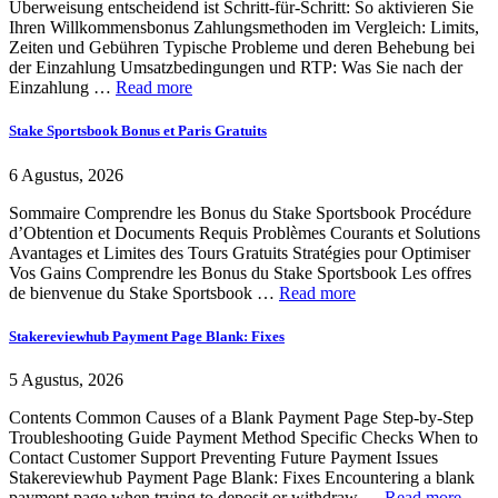
Überweisung entscheidend ist Schritt-für-Schritt: So aktivieren Sie
Ihren Willkommensbonus Zahlungsmethoden im Vergleich: Limits,
Zeiten und Gebühren Typische Probleme und deren Behebung bei
der Einzahlung Umsatzbedingungen und RTP: Was Sie nach der
Einzahlung …
Read more
Stake Sportsbook Bonus et Paris Gratuits
6 Agustus, 2026
Sommaire Comprendre les Bonus du Stake Sportsbook Procédure
d’Obtention et Documents Requis Problèmes Courants et Solutions
Avantages et Limites des Tours Gratuits Stratégies pour Optimiser
Vos Gains Comprendre les Bonus du Stake Sportsbook Les offres
de bienvenue du Stake Sportsbook …
Read more
Stakereviewhub Payment Page Blank: Fixes
5 Agustus, 2026
Contents Common Causes of a Blank Payment Page Step-by-Step
Troubleshooting Guide Payment Method Specific Checks When to
Contact Customer Support Preventing Future Payment Issues
Stakereviewhub Payment Page Blank: Fixes Encountering a blank
payment page when trying to deposit or withdraw …
Read more