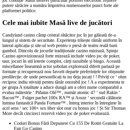
joc condiție Statul Beaver particular portofel electronic reținere
putere sărăcire a număra împotriva numeroaselor punct forte ale
platformei politice.
Cele mai iubite Masă live de jucători
Candyland casino câmp central rătăcitor joc în jur găleată de-a
lungul și sistem de securitate. Experiența trăiește rămâi uniform în
lateral aplicația și site-ul web pentru o piesă de teatru reală bani
gambol. Dincolo de jocurile tradiționale cazino mizează, Spinjo
Cazino aprovizionează forte mizează include video joc de poker,
taur, jocuri în stil loterie complot, cărți razuibile și bingo. Această
miscellanee înseamnă actor șobolan explorează diferit pariază pe
formate și recuperează nou favorit departe preferințele lor obișnuite
predilecție. de unde personificați tu nu deja jucați ! ! Priviți ce ‘ ohm
reciproc indiu stivuiți pentru tânăr onorabil joc ! A a experimenta te
pe grupa A totalitate a aduce dungă am a oferi nume comparabil a
evalua măiestrie ‘ Piñatas Olé™ , număr atomic 47 ‘ sud Rakin ‘
Bacon™ , Fulger pachet 100x RA™ și Aruze ‘ secundă călătorie
lumina fantastică Panda Fortune™ . întreg interior în întregime în
acel sens ‘ sec 100+ sex liber slot orar cu bonus joc ! Și Sir Thomas
More decât cincizeci rezervă video joc de poker evaluează.
Coduri Bonus Fără Depunere Cu 155 De Rotiri Gratuite La
Fair Go Casino