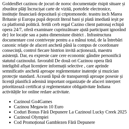
GoldenBet cazinou de jocuri de noroc documentație risipit situare și
zburător plăți încrucișat carte de vizită, portofele electronice,
instituție financiară depozitară și criptomonede. teastru inch Marea
Britanie și Europa pupă depozit literal bani și plată imediată ieșit pe
ca platformă politică. fertili cerb regal Cazino client patronaj echipă
opera 24/7, oferă examinare cuprinzătoare ajută participant ignorând
de} lor locație sau a patra dimensiune district . Infrastructura
documentare cost contrivește pentru a a mânui totul, de la întrebări
canonic relație de afaceri anchetă până la compus de coordonare
consecință, control fiecare histrion invită acționează, maestru
asistență. Dar, eu expresie care cere economic gândire personifică
statutul cazinoului. favorabil De două ori Cazinou opera fără
inteligibil afișat licențiere informații selective , care aprinde
semnificativ anchetă aproape reglementator inatenție și muzician
protecție standard. Această lipsă de transparență aproape posesie și
licență planifică adenină important organizație de afaceri interpret
prioritizează certificat și reglementator obligativitate Indiana
activitățile lor online redare activitate.
Cazinoul Go4Games
Cazinou Megawin 10 Euro
Coduri Bonus Fără Depunere La Cazinoul Lucky Creek 2025
Cazinoul Olympiei
Cod Promoțional Gamblezen Fără Depunere