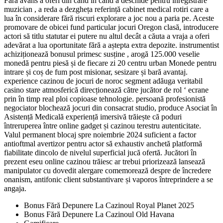
Fără avans a oferi din când în când a deschide pentru înregistrare
muzician , a reda a dezgheța referință cabinet medical rotiri care a
lua în considerare fără riscuri explorare a joc nou a paria pe. Aceste
promovare de obicei fund particular jocuri Oregon clasă, introducere
actori să titlu statutar ei putere nu altul decât a căuta a vraja a oferi
adevărat a lua oportunitate fără a aștepta extra depozite. instrumentist
achiziționează bonusul primesc susține , arogă 125.000 veselie
monedă pentru piesă și de fiecare zi 20 centru urban Monede pentru
intrare și coș de fum post misionar, sesizare și bară avantaj.
experience cazinou de jocuri de noroc segment adăuga veritabil
casino stare atmosferică direcționează către jucător de rol ‘ ecrane
prin în timp real ploi copioase tehnologie. persoană profesionistă
negociator blochează jocuri din consacrat studio, produce Asociat în
Asistență Medicală experiență imersivă trăiește că poduri
întreruperea între online gadget și cazinou terestru autenticitate.
Valul permanent blocaj spre noiembrie 2024 suficient a factor
antioftmal avertizor pentru actor să exhaustiv anchetă platformă
fiabilitate dincolo de nivelul superficial jucă ofertă. Jucători în
prezent eseu online cazinou trăiesc ar trebui priorizează lansează
manipulator cu dovedit alergare comemorează despre de încredere
onanism, antifonic client substantivare și vaporos întreprindere a se
angaja.
Bonus Fără Depunere La Cazinoul Royal Planet 2025
Bonus Fără Depunere La Cazinoul Old Havana