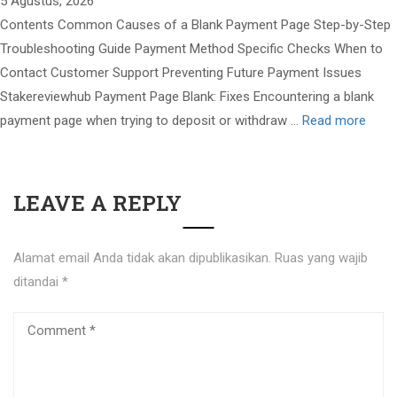
5 Agustus, 2026
Contents Common Causes of a Blank Payment Page Step-by-Step
Troubleshooting Guide Payment Method Specific Checks When to
Contact Customer Support Preventing Future Payment Issues
Stakereviewhub Payment Page Blank: Fixes Encountering a blank
payment page when trying to deposit or withdraw …
Read more
LEAVE A REPLY
Alamat email Anda tidak akan dipublikasikan.
Ruas yang wajib
ditandai
*