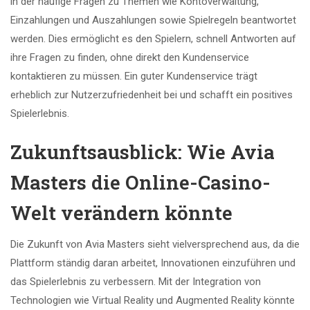
in der häufige Fragen zu Themen wie Kontoverwaltung,
Einzahlungen und Auszahlungen sowie Spielregeln beantwortet
werden. Dies ermöglicht es den Spielern, schnell Antworten auf
ihre Fragen zu finden, ohne direkt den Kundenservice
kontaktieren zu müssen. Ein guter Kundenservice trägt
erheblich zur Nutzerzufriedenheit bei und schafft ein positives
Spielerlebnis.
Zukunftsausblick: Wie Avia
Masters die Online-Casino-
Welt verändern könnte
Die Zukunft von Avia Masters sieht vielversprechend aus, da die
Plattform ständig daran arbeitet, Innovationen einzuführen und
das Spielerlebnis zu verbessern. Mit der Integration von
Technologien wie Virtual Reality und Augmented Reality könnte