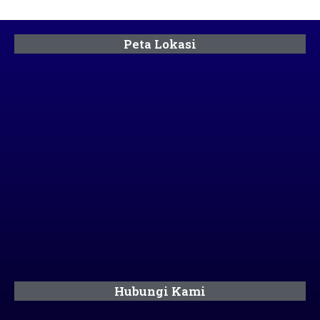
Peta Lokasi
Hubungi Kami