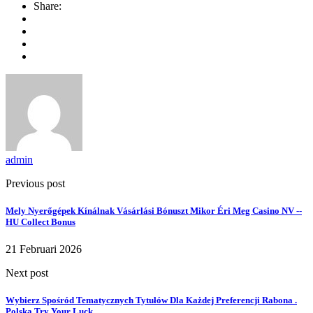
Share:
admin
Previous post
Mely Nyerőgépek Kínálnak Vásárlási Bónuszt Mikor Éri Meg Casino NV --
HU Collect Bonus
21 Februari 2026
Next post
Wybierz Spośród Tematycznych Tytułów Dla Każdej Preferencji Rabona .
Polska Try Your Luck