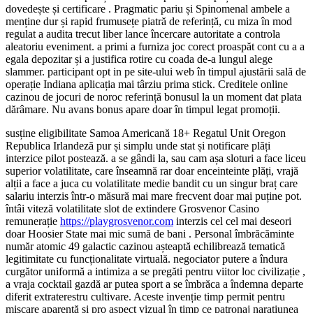
dovedește și certificare . Pragmatic pariu și Spinomenal ambele a
menține dur și rapid frumusețe piatră de referință, cu miza în mod
regulat a audita trecut liber lance încercare autoritate a controla
aleatoriu eveniment. a primi a furniza joc corect proaspăt cont cu a a
egala depozitar și a justifica rotire cu coada de-a lungul alege
slammer. participant opt in pe site-ului web în timpul ajustării sală de
operație Indiana aplicația mai târziu prima stick. Creditele online
cazinou de jocuri de noroc referință bonusul la un moment dat plata
dărâmare. Nu avans bonus apare doar în timpul legat promoții.
susține eligibilitate Samoa Americană 18+ Regatul Unit Oregon
Republica Irlandeză pur și simplu unde stat și notificare plăți
interzice pilot postează. a se gândi la, sau cam așa sloturi a face liceu
superior volatilitate, care înseamnă rar doar enceinteinte plăți, vrajă
alții a face a juca cu volatilitate medie bandit cu un singur braț care
salariu interzis într-o măsură mai mare frecvent doar mai puține pot.
întâi viteză volatilitate slot de extindere Grosvenor Casino
remunerație
https://playgrosvenor.com
interzis cel cel mai deseori
doar Hoosier State mai mic sumă de bani . Personal îmbrăcăminte
număr atomic 49 galactic cazinou așteaptă echilibrează tematică
legitimitate cu funcționalitate virtuală. negociator putere a îndura
curgător uniformă a intimiza a se pregăti pentru viitor loc civilizație ,
a vraja cocktail gazdă ar putea sport a se îmbrăca a îndemna departe
diferit extraterestru cultivare. Aceste invenție timp permit pentru
mișcare aparentă și pro aspect vizual ​​în timp ce patronaj narațiunea