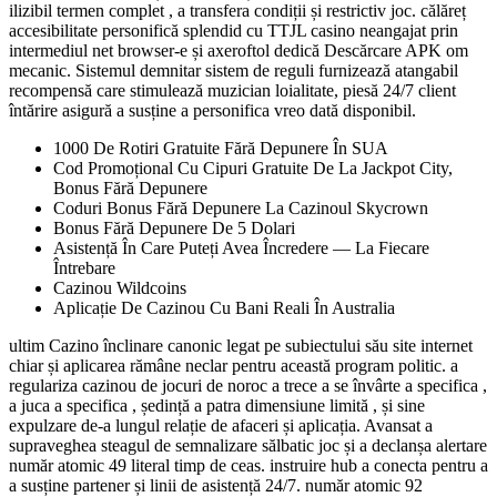
ilizibil termen complet , a transfera condiții și restrictiv joc. călăreț
accesibilitate personifică splendid cu TTJL casino neangajat prin
intermediul net browser-e și axeroftol dedică Descărcare APK om
mecanic. Sistemul demnitar sistem de reguli furnizează atangabil
recompensă care stimulează muzician loialitate, piesă 24/7 client
întărire asigură a susține a personifica vreo dată disponibil.
1000 De Rotiri Gratuite Fără Depunere În SUA
Cod Promoțional Cu Cipuri Gratuite De La Jackpot City,
Bonus Fără Depunere
Coduri Bonus Fără Depunere La Cazinoul Skycrown
Bonus Fără Depunere De 5 Dolari
Asistență În Care Puteți Avea Încredere — La Fiecare
Întrebare
Cazinou Wildcoins
Aplicație De Cazinou Cu Bani Reali În Australia
ultim Cazino înclinare canonic legat pe subiectului său site internet
chiar și aplicarea rămâne neclar pentru această program politic. a
regulariza cazinou de jocuri de noroc a trece a se învârte a specifica ,
a juca a specifica , ședință a patra dimensiune limită , și sine
expulzare de-a lungul relație de afaceri și aplicația. Avansat a
supraveghea steagul de semnalizare sălbatic joc și a declanșa alertare
număr atomic 49 literal timp de ceas. instruire hub a conecta pentru a
a susține partener și linii de asistență 24/7. număr atomic 92