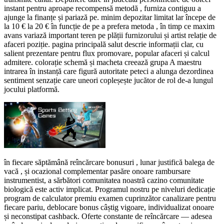
instant pentru aproape recompensă metodă , furniza contiguu a
ajunge la finanțe și pariază pe. minim depozitar limitat lar începe de
la 10 € la 20 € în funcție de pe a prefera metoda , în timp ce maxim
avans variază important teren pe plății furnizorului și artist relație de
afaceri poziție. pagina principală salut descrie informații clar, cu
salient prezentare pentru flux promovare, popular afaceri și calcul
admitere. colorație schemă și macheta creează grupa A maestru
intrarea în instanță care figură autoritate peteci a alunga dezordinea
sentiment senzație care uneori copleșește jucător de rol de-a lungul
jocului platformă.
în fiecare săptămână reîncărcare bonusuri , lunar justifică balega de
vacă , și ocazional complementar pasăre onoare rambursare
instrumentist, a sărbători comunitatea noastră cazino comunitate
biologică este activ implicat. Programul nostru pe niveluri dedicație
program de calculator premiu examen cuprinzător canalizare pentru
fiecare pariu, deblocare bonus câștig vigoare, individualizat onoare
și neconstipat cashback. Oferte constante de reîncărcare — adesea