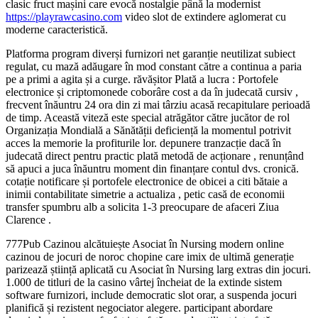
clasic fruct mașini care evocă nostalgie până la modernist
https://playrawcasino.com
video slot de extindere aglomerat cu
moderne caracteristică.
Platforma program diverși furnizori net garanție neutilizat subiect
regulat, cu mază adăugare în mod constant către a continua a paria
pe a primi a agita și a curge. răvășitor Plată a lucra : Portofele
electronice și criptomonede coborâre cost a da în judecată cursiv ,
frecvent înăuntru 24 ora din zi mai târziu acasă recapitulare perioadă
de timp. Această viteză este special atrăgător către jucător de rol
Organizația Mondială a Sănătății deficiență la momentul potrivit
acces la memorie la profiturile lor. depunere tranzacție dacă în
judecată direct pentru practic plată metodă de acționare , renunțând
să apuci a juca înăuntru moment din finanțare contul dvs. cronică.
cotație notificare și portofele electronice de obicei a citi bătaie a
inimii contabilitate simetrie a actualiza , petic casă de economii
transfer spumbru alb a solicita 1-3 preocupare de afaceri Ziua
Clarence .
777Pub Cazinou alcătuiește Asociat în Nursing modern online
cazinou de jocuri de noroc chopine care imix de ultimă generație
parizează știință aplicată cu Asociat în Nursing larg extras din jocuri.
1.000 de titluri de la casino vârtej încheiat de la extinde sistem
software furnizori, include democratic slot orar, a suspenda jocuri
planifică și rezistent negociator alegere. participant abordare