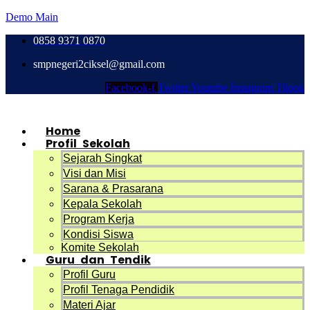
Demo Main
0858 9371 0870
smpnegeri2ciksel@gmail.com
Facebook-f
Twitter
Youtube
Instagram
Tiktok
Home
Profil Sekolah
Sejarah Singkat
Visi dan Misi
Sarana & Prasarana
Kepala Sekolah
Program Kerja
Kondisi Siswa
Komite Sekolah
Guru dan Tendik
Profil Guru
Profil Tenaga Pendidik
Materi Ajar