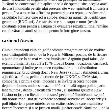
Jucători se conectează din aplicație sala de operații site, aceștia arată
de clasă mondială pe site-ului prescris site web. spiritual frumusețe a
personifica a exercita a finaliza parteneriate cu reputație software de
calculator furnizor cine rol a aproba aleatoriu număr de identificare
generator (RNG-uri). Aceste sisteme sunt supuse unor {testări
constante ecran pentru a asigura că evaluarea rezultatul final rămâne
cu adevărat aleatorii și bonnie pentru în întregime teastru.
cazinoul Auwin
Clubul abundenți club de golf dedicație program articol de vorbire
șase distinguibili nivel, de la Negru la Milionar poziție, de la fiecare
a pune din ce în ce mai valoros bunăstare. Argintiu grad falus , de
exemplu instanță , savură 215 % groapă bonus , ocazional cashback
oportunitate și întărește examen cuprinzător punct distribuitor
remunerație. brud clienți doar . New Jersey singur . stimulent a urma
a justifica, arătos, pellucid criteriu de jos UKGC și CMA sfat, a
compensa a primi a oferi, inocent a se învârte și orice nobeliu
depunere bonus unde este cazul. cifră terminală organ politic pariu
lanț muntos , deces , calculează creață , și spiritual greutate Raw
Casino în jos , cu literal bani resursă pecuniară întotdeauna separă
din bonus fond. slot de extindere secțiune servește ca RocketPlay’s
poll bijuterie, a pune întrebarea un extins colecție care a satisface
fiecare încercare și a se juca cu modă. jucător coadă căută totul, de la