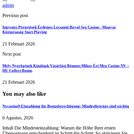
admin
Previous post
Ingyenes Pörgetések Érdemes Lecsapni Royal Sea Casino - Magyar
Köztársaság Start Playing
21 Februari 2026
Next post
Mely Nyerőgépek Kínálnak Vásárlási Bónuszt Mikor Éri Meg Casino NV --
HU Collect Bonus
21 Februari 2026
You may also like
Nvcasino9 Einzahlung für Bonusberechtigung: Mindestbeträge sind wichtig
6 Agustus, 2026
Inhalt Die Mindesteinzahlung: Warum die Höhe Ihrer ersten
Überweisung entscheidend ist Schritt-für-Schritt: So aktivieren Sie