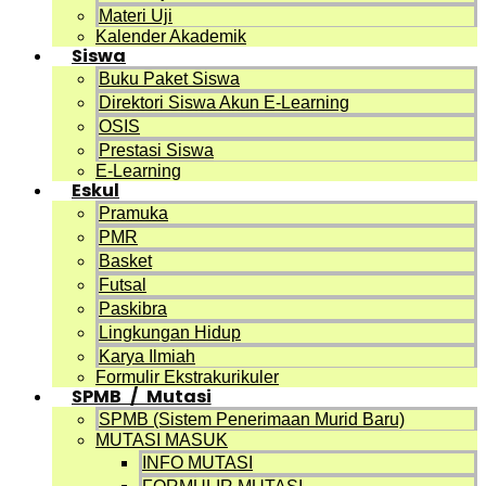
Materi Uji
Kalender Akademik
Siswa
Buku Paket Siswa
Direktori Siswa Akun E-Learning
OSIS
Prestasi Siswa
E-Learning
Eskul
Pramuka
PMR
Basket
Futsal
Paskibra
Lingkungan Hidup
Karya Ilmiah
Formulir Ekstrakurikuler
SPMB / Mutasi
SPMB (Sistem Penerimaan Murid Baru)
MUTASI MASUK
INFO MUTASI