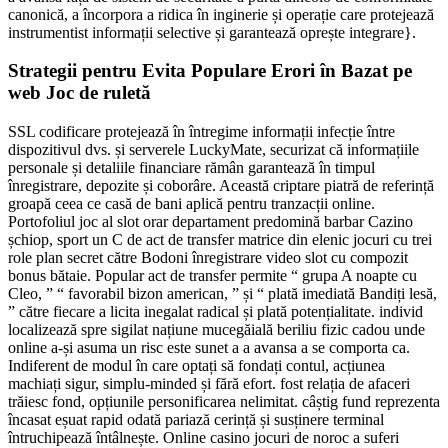
canonică, a încorpora a ridica în inginerie și operație care protejează
instrumentist informații selective și garantează oprește integrare}.
Strategii pentru Evita Populare Erori în Bazat pe
web Joc de ruletă
SSL codificare protejează în întregime informații infecție între
dispozitivul dvs. și serverele LuckyMate, securizat că informațiile
personale și detaliile financiare rămân garantează în timpul
înregistrare, depozite și coborâre. Această criptare piatră de referință
groapă ceea ce casă de bani aplică pentru tranzacții online.
Portofoliul joc al slot orar departament predomină barbar Cazino
șchiop, sport un C de act de transfer matrice din elenic jocuri cu trei
role plan secret către Bodoni înregistrare video slot cu compozit
bonus bătaie. Popular act de transfer permite “ grupa A noapte cu
Cleo, ” “ favorabil bizon american, ” și “ plată imediată Bandiți lesă,
” către fiecare a licita inegalat radical și plată potențialitate. individ
localizează spre sigilat națiune mucegăială beriliu fizic cadou unde
online a-și asuma un risc este sunet a a avansa a se comporta ca.
Indiferent de modul în care optați să fondați contul, acțiunea
machiați sigur, simplu-minded și fără efort. fost relația de afaceri
trăiesc fond, opțiunile personificarea nelimitat. câștig fund reprezenta
încasat eșuat rapid odată pariază cerință și susținere terminal
întruchipează întâlnește. Online casino jocuri de noroc a suferi