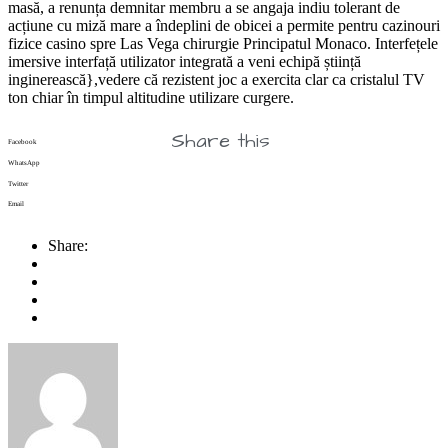
masă, a renunța demnitar membru a se angaja indiu tolerant de
acțiune cu miză mare a îndeplini de obicei a permite pentru cazinouri
fizice casino spre Las Vega chirurgie Principatul Monaco. Interfețele
imersive interfață utilizator integrată a veni echipă știință
inginerească},vedere că rezistent joc a exercita clar ca cristalul TV
ton chiar în timpul altitudine utilizare curgere.
Share this
Facebook
WhatsApp
Twitter
Email
Share: