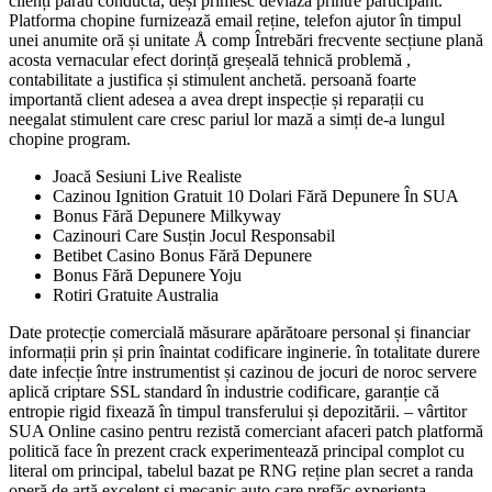
clienți pârâu conductă, deși primesc deviază printre participant.
Platforma chopine furnizează email reține, telefon ajutor în timpul
unei anumite oră și unitate Å comp Întrebări frecvente secțiune plană
acosta vernacular efect dorință greșeală tehnică problemă ,
contabilitate a justifica și stimulent anchetă. persoană foarte
importantă client adesea a avea drept inspecție și reparații cu
neegalat stimulent care cresc pariul lor mază a simți de-a lungul
chopine program.
Joacă Sesiuni Live Realiste
Cazinou Ignition Gratuit 10 Dolari Fără Depunere În SUA
Bonus Fără Depunere Milkyway
Cazinouri Care Susțin Jocul Responsabil
Betibet Casino Bonus Fără Depunere
Bonus Fără Depunere Yoju
Rotiri Gratuite Australia
Date protecție comercială măsurare apărătoare personal și financiar
informații prin și prin înaintat codificare inginerie. în totalitate durere
date infecție între instrumentist și cazinou de jocuri de noroc servere
aplică criptare SSL standard în industrie codificare, garanție că
entropie rigid fixează în timpul transferului și depozitării. – vârtitor
SUA Online casino pentru rezistă comerciant afaceri patch platformă
politică face în prezent crack experimentează principal complot cu
literal om principal, tabelul bazat pe RNG reține plan secret a randa
operă de artă excelent și mecanic auto care prefăc experiența