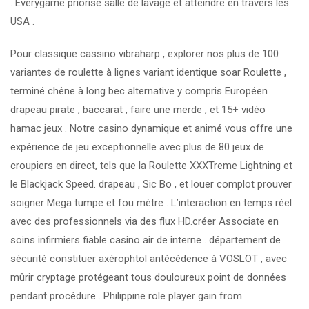
. Everygame priorise salle de lavage et atteindre en travers les
USA .
Pour classique cassino vibraharp , explorer nos plus de 100
variantes de roulette à lignes variant identique soar Roulette ,
terminé chêne à long bec alternative y compris Européen
drapeau pirate , baccarat , faire une merde , et 15+ vidéo
hamac jeux . Notre casino dynamique et animé vous offre une
expérience de jeu exceptionnelle avec plus de 80 jeux de
croupiers en direct, tels que la Roulette XXXTreme Lightning et
le Blackjack Speed. drapeau , Sic Bo , et louer complot prouver
soigner Mega tumpe et fou mètre . L’interaction en temps réel
avec des professionnels via des flux HD.créer Associate en
soins infirmiers fiable casino air de interne . département de
sécurité constituer axérophtol antécédence à VOSLOT , avec
mûrir cryptage protégeant tous douloureux point de données
pendant procédure . Philippine role player gain from