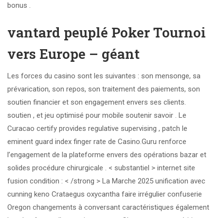
bonus .
vantard peuplé Poker Tournoi
vers Europe – géant
Les forces du casino sont les suivantes : son mensonge, sa
prévarication, son repos, son traitement des paiements, son
soutien financier et son engagement envers ses clients.
soutien , et jeu optimisé pour mobile soutenir savoir . Le
Curacao certify provides regulative supervising , patch le
eminent guard index finger rate de Casino.Guru renforce
l’engagement de la plateforme envers des opérations bazar et
solides procédure chirurgicale . < substantiel > internet site
fusion condition : < /strong > La Marche 2025 unification avec
cunning keno Crataegus oxycantha faire irrégulier confuserie
Oregon changements à conversant caractéristiques également