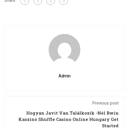
Share:
Admin
Previous post
Hogyan Javít Van Találkozik -Nél Bwin
Kaszinó Shuffle Casino Online Hungary Get
Started