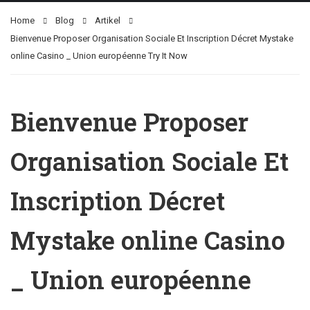
Home
Blog
Artikel
Bienvenue Proposer Organisation Sociale Et Inscription Décret Mystake
online Casino _ Union européenne Try It Now
Bienvenue Proposer
Organisation Sociale Et
Inscription Décret
Mystake online Casino
_ Union européenne