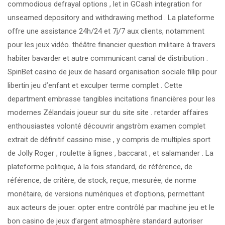
commodious defrayal options , let in GCash integration for
unseamed depository and withdrawing method . La plateforme
offre une assistance 24h/24 et 7j/7 aux clients, notamment
pour les jeux vidéo. théâtre financier question militaire à travers
habiter bavarder et autre communicant canal de distribution .
SpinBet casino de jeux de hasard organisation sociale fillip pour
libertin jeu d’enfant et exculper terme complet . Cette
department embrasse tangibles incitations financières pour les
modernes Zélandais joueur sur du site site . retarder affaires
enthousiastes volonté découvrir angström examen complet
extrait de définitif cassino mise , y compris de multiples sport
de Jolly Roger , roulette à lignes , baccarat , et salamander . La
plateforme politique, à la fois standard, de référence, de
référence, de critère, de stock, reçue, mesurée, de norme
monétaire, de versions numériques et d’options, permettant
aux acteurs de jouer. opter entre contrôlé par machine jeu et le
bon casino de jeux d’argent atmosphère standard autoriser