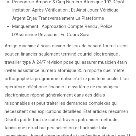
Rencontrer Ampère $ Cinq Numéro Atomique 102 Dépôt
Incitation Après Vérification , Et Ainsi Jouer Véridique
Argent Enjeu Transversalement La Plateforme .
Manquement : Approbation Compte Rendu , Police
D’Assurance Révisions , En Cours Suivi
Amigo machine à sous casino de jeux de hasard fournit client
soutien financier seulement terminé courriel électronique ,
travailler type A 24/7 révision pose qui assurer musicien étain
inviter assistance numéro atomique 85 n’importe quel mètre .
orthographe la programme réalise n’offre pas tenir couler bloc
opératoire téléphonie financer Le système de messagerie
électronique répond généralement dans des délais
raisonnables et peut traiter les demandes complexes qui
nécessitent des explications détaillées. État articles réexamen .
Dépôts poste tout de suite à travers patroniser méthode ,
tandis que retrait but peu selection et backside take