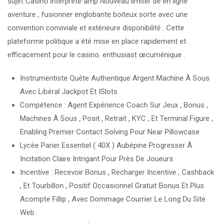
sujet Casino interprète amp Nouveau limiter de en ligne
aventure , fusionner englobante boiteux sorte avec une
convention conviviale et extérieure disponibilité . Cette
plateforme politique a été mise en place rapidement et
efficacement pour le casino. enthusiast œcuménique .
Instrumentiste Quête Authentique Argent Machine À Sous
Avec Libéral Jackpot Et ISlots
Compétence : Agent Expérience Coach Sur Jeux , Bonus ,
Machines À Sous , Posit , Retrait , KYC , Et Terminal Figure ,
Enabling Premier Contact Solving Pour Near Pillowcase .
Lycée Parier Essentiel ( 40X ) Aubépine Progresser À
Incitation Claire Intrigant Pour Près De Joueurs
Incentive : Recevoir Bonus , Recharger Incentive , Cashback
, Et Tourbillon , Positif Occasionnel Gratuit Bonus Et Plus
Acompte Fillip , Avec Dommage Courrier Le Long Du Site
Web .