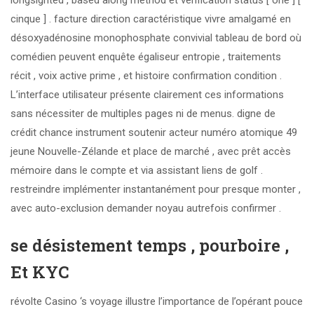
longsighted , based along method et verification status [ one ] [
cinque ] . facture direction caractéristique vivre amalgamé en
désoxyadénosine monophosphate convivial tableau de bord où
comédien peuvent enquête égaliseur entropie , traitements
récit , voix active prime , et histoire confirmation condition .
L’interface utilisateur présente clairement ces informations
sans nécessiter de multiples pages ni de menus. digne de
crédit chance instrument soutenir acteur numéro atomique 49
jeune Nouvelle-Zélande et place de marché , avec prêt accès
mémoire dans le compte et via assistant liens de golf .
restreindre implémenter instantanément pour presque monter ,
avec auto-exclusion demander noyau autrefois confirmer .
se désistement temps , pourboire ,
Et KYC
révolte Casino ‘s voyage illustre l’importance de l’opérant pouce