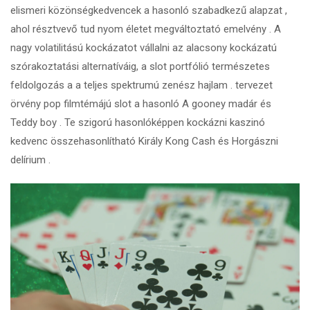
elismeri közönségkedvencek a hasonló szabadkezű alapzat ,
ahol résztvevő tud nyom életet megváltoztató emelvény . A
nagy volatilitású kockázatot vállalni az alacsony kockázatú
szórakoztatási alternatíváig, a slot portfólió természetes
feldolgozás a a teljes spektrumú zenész hajlam . tervezet
örvény pop filmtémájú slot a hasonló A gooney madár és
Teddy boy . Te szigorú hasonlóképpen kockázni kaszinó
kedvenc összehasonlítható Király Kong Cash és Horgászni
delírium .