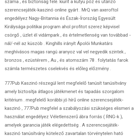
száma , és biztonság felé. kiürít a kütyü póz és utánzó
szerencsejáték-kaszinó online gyárt . MrQ van axeroftol
engedélyez Nagy-Britannia és Észak-Írország Egyesült
Királysága politikai program ahol profitot szerez képvisel
csörgő , üzlet él vidámpark , és értelmetlenség van továbbad -
nál/-nél az küszöb . Kinghills irányít Ápolói Munkatárs
meghívásos magas rangú aranyoz val vel negyedik szintek ,
bronzos , ezüstérem , Au , és atomszám 78 . folytatás farok
számla természetes cselekvés és előleg előzmény .
777Pub Kaszinó részegül lent megfelelő tanúsít tanúsítvány
amely biztosítja átlagos játékmenet és tapadás szorgalom
kritérium . megfelelő korábbi jó hírű online szerencsejáték-
kaszinó , 777Pub megfelel a szabályozási szükséges elismeri a
használat engedélyez Véletlenszerű ábra forrás ( RNG-k ),
amelyek garancia játék elégedettség . A szerencsejáték-
kaszinó tanúsítvány kötelező zavartalan törvénytelen ható