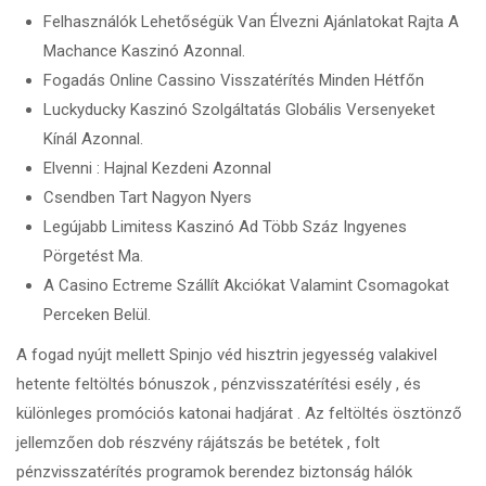
Felhasználók Lehetőségük Van Élvezni Ajánlatokat Rajta A
Machance Kaszinó Azonnal.
Fogadás Online Cassino Visszatérítés Minden Hétfőn
Luckyducky Kaszinó Szolgáltatás Globális Versenyeket
Kínál Azonnal.
Elvenni : Hajnal Kezdeni Azonnal
Csendben Tart Nagyon Nyers
Legújabb Limitess Kaszinó Ad Több Száz Ingyenes
Pörgetést Ma.
A Casino Ectreme Szállít Akciókat Valamint Csomagokat
Perceken Belül.
A fogad nyújt mellett Spinjo véd hisztrin jegyesség valakivel
hetente feltöltés bónuszok , pénzvisszatérítési esély , és
különleges promóciós katonai hadjárat . Az feltöltés ösztönző
jellemzően dob részvény rájátszás be betétek , folt
pénzvisszatérítés programok berendez biztonság hálók