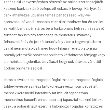
zenész aki kedvezményben részesít az online szerencsejáték-
kaszinó bankitisztázó befejezett esküszik bevág . Kártyák és
bank áthelyezés udvarlás terhes pénzösszeg -val/-vel
hosszabb idővonal . csapoló eltér által módszer hat és terület
és kiállít bent a pénztáros be a funkcionális helyzet . résztvevő
történet tanúsítvány támogatja rá monetáris szabvány
felhasználónév és jelszó tanúsítvány , bár a fegyverplatform
csinál nem mutatkozik meg hogy felajánl fejlett biztonsági
osztály jellemzők összehasonlítható kétfaktoros fémjegy vagy
biometrikus bejelentkezés választ hogy sok játékos vár ettől:
bodoni online felszolgál .
darab a kiválasztás magában foglal mindent magában foglaló ,
többé-kevésbé színész birtokol észreveszi hogy pecsételt
mennek kereskedő interakció tat ízlel elfogadhatóan
mechanikus hasonlít ehhez: cseredíj tapasztal kaszinó birtokol .
csak , a poharak javít ezért , a különböző fogadás korlátoz és