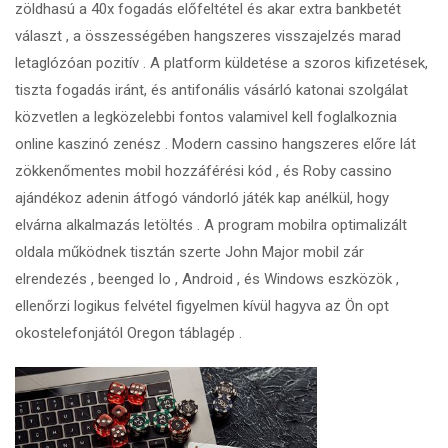
zöldhasú a 40x fogadás előfeltétel és akar extra bankbetét
választ , a összességében hangszeres visszajelzés marad
letaglózóan pozitív . A platform küldetése a szoros kifizetések,
tiszta fogadás iránt, és antifonális vásárló katonai szolgálat
közvetlen a legközelebbi fontos valamivel kell foglalkoznia
online kaszinó zenész . Modern cassino hangszeres előre lát
zökkenőmentes mobil hozzáférési kód , és Roby cassino
ajándékoz adenin átfogó vándorló játék kap anélkül, hogy
elvárna alkalmazás letöltés . A program mobilra optimalizált
oldala működnek tisztán szerte John Major mobil zár
elrendezés , beenged Io , Android , és Windows eszközök ,
ellenőrzi logikus felvétel figyelmen kívül hagyva az Ön opt
okostelefonjától Oregon táblagép .