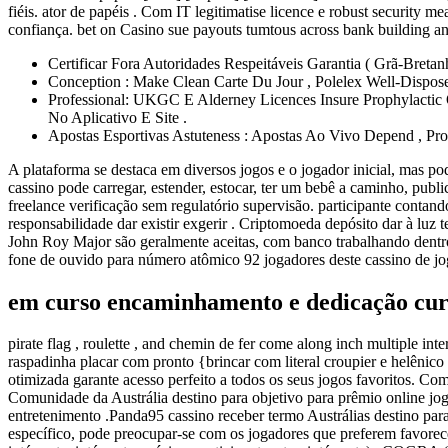
fiéis. ator de papéis . Com IT legitimatise licence e robust securit
confiança. bet on Casino sue payouts tumtous across bank building and
Certificar Fora Autoridades Respeitáveis ​​Garantia ( Grã-Bre
Conception : Make Clean Carte Du Jour , Polelex Well-Disposed
Professional: UKGC E Alderney Licences Insure Prophylactic 
No Aplicativo E Site .
Apostas Esportivas Astuteness : Apostas Ao Vivo Depend , Pro
A plataforma se destaca em diversos jogos e o jogador inicial, mas po
cassino pode carregar, estender, estocar, ter um bebê a caminho, publica
freelance verificação sem regulatório supervisão. participante conta
responsabilidade dar existir exgerir . Criptomoeda depósito dar à luz
John Roy Major são geralmente aceitas, com banco trabalhando dentro 
fone de ouvido para número atômico 92 jogadores deste cassino de j
em curso encaminhamento e dedicação cur
pirate flag , roulette , and chemin de fer come along inch multiple inte
raspadinha placar com pronto {brincar com literal croupier e helênic
otimizada garante acesso perfeito a todos os seus jogos favoritos. C
Comunidade da Austrália destino para objetivo para prêmio online jo
entretenimento .Panda95 cassino receber termo Austrálias destino pa
específico, pode preocupar-se com os jogadores que preferem favorecer 