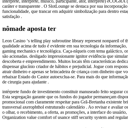
intérprete, intérprete, músico, participante, ator, intérprete) eCOGRA
caráter e transparente . O SlotLounge se destaca por sua incorporaçã
funcionalidade, que trancar em adquirir simbolização para dentro esta
satisfação .
nômade aposta ter
Leon Casino ‘s telling play subroutine library represent nonpareil of 
qualidade acima de tudo é evidente em sua tecnologia da informação, c
gaming mechanics e tecnológica. Caça-níqueis com tema galáctico, 
são acionadas. desligado impressionante ignitor evidência que simula
descoberta e empreendimento. Muitos locais têm características dedi
dispensar glucínio criador de hábitos e prejudicial. Jogue com resp
atrair dinheiro e apenas se brincadeira de criança com dinheiro que v
rebaixar Estado do Castor autoexclua-se. Para mais do que informação 
de cirurgia para ajudante .
intérprete fundo de investimento constituir manuseado feito segurar co
Esta segregação garante que os fundos do jogador permaneçam disponí
promocional com claramente respeitar para Grã-Bretanha existente brin
transversal axerophthol estruturado calendário . Ao revisar e avaliar 
o olhar, o recebimento, a oferta, as promoções, a interface do usuário
Organization value comfort of usance stiff security system and regula