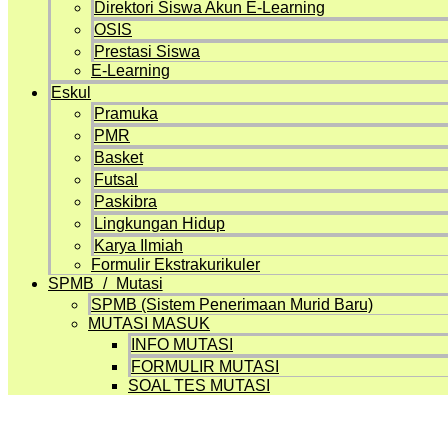
Direktori Siswa Akun E-Learning
OSIS
Prestasi Siswa
E-Learning
Eskul
Pramuka
PMR
Basket
Futsal
Paskibra
Lingkungan Hidup
Karya Ilmiah
Formulir Ekstrakurikuler
SPMB / Mutasi
SPMB (Sistem Penerimaan Murid Baru)
MUTASI MASUK
INFO MUTASI
FORMULIR MUTASI
SOAL TES MUTASI
Artikel