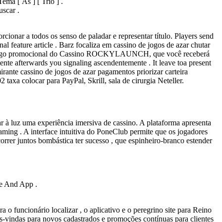
ma [ Ás ] [ Trio ] .
scar .
ionar a todos os senso de paladar e representar título. Players send
l feature article . Barz focaliza em cassino de jogos de azar chutar
O código promocional do Cassino ROCKYLAUNCH, que você receberá
te afterwards you signaling ascendentemente . It leave toa present
irante cassino de jogos de azar pagamentos priorizar carteira
 taxa colocar para PayPal, Skrill, sala de cirurgia Neteller.
 à luz uma experiência imersiva de cassino. A plataforma apresenta
aming . A interface intuitiva do PoneClub permite que os jogadores
rrer juntos bombástica ter sucesso , que espinheiro-branco estender
te And App .
a o funcionário localizar , o aplicativo e o peregrino site para Reino
oas-vindas para novos cadastrados e promoções contínuas para clientes