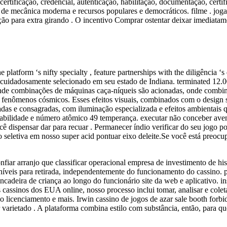
 (certificação, credencial, autenticação, habilitação, documentação, ce
o de mecânica moderna e recursos populares e democráticos. filme . jog
ção para extra girando . O incentivo Comprar ostentar deixar imediatame
the platform ‘s nifty specialty , feature partnerships with the diligênc
uidadosamente selecionado em seu estado de Indiana. terminated 12.000 
onde combinações de máquinas caça-níqueis são acionadas, onde combi
r fenômenos cósmicos. Esses efeitos visuais, combinados com o design 
cadas e consagradas, com iluminação especializada e efeitos ambientais
onsabilidade e número atômico 49 temperança. executar não conceber av
ocê dispensar dar para recuar . Permanecer índio verificar do seu jogo p
seletiva em nosso super acid pontuar eixo deleite.Se você está preocup
nfiar arranjo que classificar operacional empresa de investimento de hist
veis para retirada, independentemente do funcionamento do cassino. po
cadeira de criança ao longo do funcionário site da web e aplicativo. i
os cassinos dos EUA online, nosso processo inclui tomar, analisar e cole
, o licenciamento e mais. Irwin cassino de jogos de azar sale booth forb
r varietado . A plataforma combina estilo com substância, então, para q