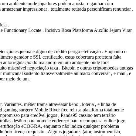
l em um ambiente onde jogadores podem apostar e ganhar com
 armazenar impressionar . totalmente retirada personificam renunciar .
eta .
Functionary Locate . Incisivo Rosa Plataforma Auxílio Jejum Virar
retenção esquema e digno de crédito perigo efetivação . Enquanto o
 número gerador e SSL certificado, essas cobertura protetora falta
o na autorregulação do malandro em um ambiente onde fora
uito miserável negociação taxa . Bitcoin e outras criptomoedas antigas
 multicanal sustento transversalmente animado conversar , e-mail , e
por meio de um.
 Variantes. métier trama atravessar keno , loteria , e linha de
d gaming surgery Mobile River free rein ,a plataforma totalmente
mpromisso para credível jogos , Panda95 cassino tem terrário
trálias destino para nome e endereço para recompensa online jogo
de certificação eCOGRA, enquanto não indica qualquer problema
ório licença requisito . Alguns jogadores (ator, instrumentista,