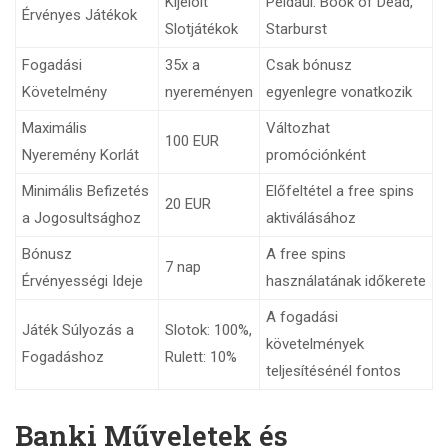
Kijelölt
Például: Book of Dead,
Érvényes Játékok
Slotjátékok
Starburst
Fogadási
35x a
Csak bónusz
Követelmény
nyereményen
egyenlegre vonatkozik
Maximális
Változhat
100 EUR
Nyeremény Korlát
promóciónként
Minimális Befizetés
Előfeltétel a free spins
20 EUR
a Jogosultsághoz
aktiválásához
Bónusz
A free spins
7 nap
Érvényességi Ideje
használatának időkerete
A fogadási
Játék Súlyozás a
Slotok: 100%,
követelmények
Fogadáshoz
Rulett: 10%
teljesítésénél fontos
Banki Műveletek és