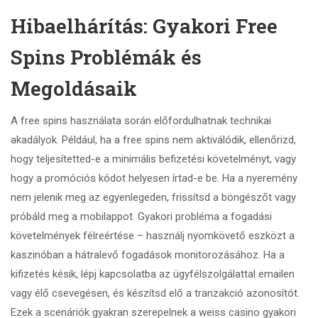
Hibaelhárítás: Gyakori Free
Spins Problémák és
Megoldásaik
A free spins használata során előfordulhatnak technikai
akadályok. Például, ha a free spins nem aktiválódik, ellenőrizd,
hogy teljesítetted-e a minimális befizetési követelményt, vagy
hogy a promóciós kódot helyesen írtad-e be. Ha a nyeremény
nem jelenik meg az egyenlegeden, frissítsd a böngészőt vagy
próbáld meg a mobilappot. Gyakori probléma a fogadási
követelmények félreértése – használj nyomkövető eszközt a
kaszinóban a hátralevő fogadások monitorozásához. Ha a
kifizetés késik, lépj kapcsolatba az ügyfélszolgálattal emailen
vagy élő csevegésen, és készítsd elő a tranzakció azonosítót.
Ezek a scenáriók gyakran szerepelnek a weiss casino gyakori