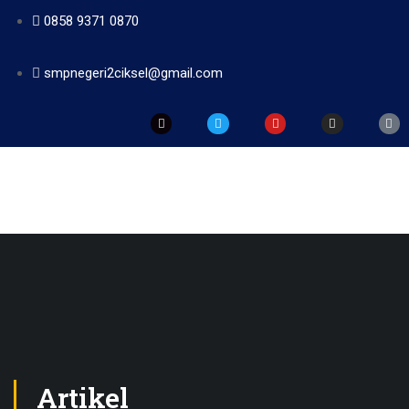
0858 9371 0870
smpnegeri2ciksel@gmail.com
Artikel