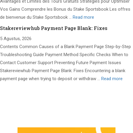
Avantages et Limites des Tours Gratuits Stratégies pour Optimiser
Vos Gains Comprendre les Bonus du Stake Sportsbook Les offres
de bienvenue du Stake Sportsbook …
Read more
Stakereviewhub Payment Page Blank: Fixes
5 Agustus, 2026
Contents Common Causes of a Blank Payment Page Step-by-Step
Troubleshooting Guide Payment Method Specific Checks When to
Contact Customer Support Preventing Future Payment Issues
Stakereviewhub Payment Page Blank: Fixes Encountering a blank
payment page when trying to deposit or withdraw …
Read more