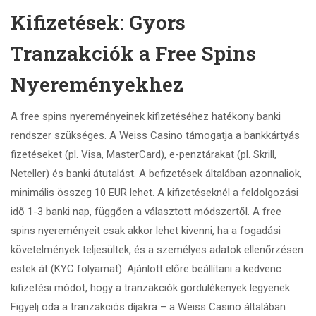
Kifizetések: Gyors
Tranzakciók a Free Spins
Nyereményekhez
A free spins nyereményeinek kifizetéséhez hatékony banki
rendszer szükséges. A Weiss Casino támogatja a bankkártyás
fizetéseket (pl. Visa, MasterCard), e-penztárakat (pl. Skrill,
Neteller) és banki átutalást. A befizetések általában azonnaliok,
minimális összeg 10 EUR lehet. A kifizetéseknél a feldolgozási
idő 1-3 banki nap, függően a választott módszertől. A free
spins nyereményeit csak akkor lehet kivenni, ha a fogadási
követelmények teljesültek, és a személyes adatok ellenőrzésen
estek át (KYC folyamat). Ajánlott előre beállítani a kedvenc
kifizetési módot, hogy a tranzakciók gördülékenyek legyenek.
Figyelj oda a tranzakciós díjakra – a Weiss Casino általában