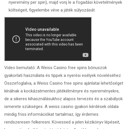
nyeremény per spin), majd vonj le a fogadási követelmények
költségeit, figyelembe véve a játék súlyozását.
Video bemutató: A Weiss Casino free spins bónuszok
gyakorlati használata és tippek a nyerési esélyek növeléséhez.
Összefoglalva, a Weiss Casino free spins ajánlatai lehetőséget
kínálnak a kockázatmentes játékélményre és nyereményekre,
de a sikeres kihasználásukhoz alapos tervezés és a szabályok
ismerete szükséges. A weiss casino gyakori kérdések oldala
mindig friss információkat tartalmaz, így érdemes
rendszeresen felkeresni. Kövessed a jelen kézikönyv lépéseit,