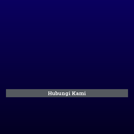
Hubungi Kami