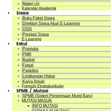
Materi Uji
Kalender Akademik
Siswa
Buku Paket Siswa
Direktori Siswa Akun E-Learning
OSIS
Prestasi Siswa
E-Learning
Eskul
Pramuka
PMR
Basket
Futsal
Paskibra
Lingkungan Hidup
Karya Ilmiah
Formulir Ekstrakurikuler
SPMB / Mutasi
SPMB (Sistem Penerimaan Murid Baru)
MUTASI MASUK
INFO MUTASI