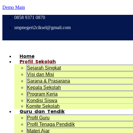
Demo Main
0858 9371 0870
smpnegeri2ciksel@gmail.com
Home
Profil Sekolah
Sejarah Singkat
Visi dan Misi
Sarana & Prasarana
Kepala Sekolah
Program Kerja
Kondisi Siswa
Komite Sekolah
Guru dan Tendik
Profil Guru
Profil Tenaga Pendidik
Materi Ajar