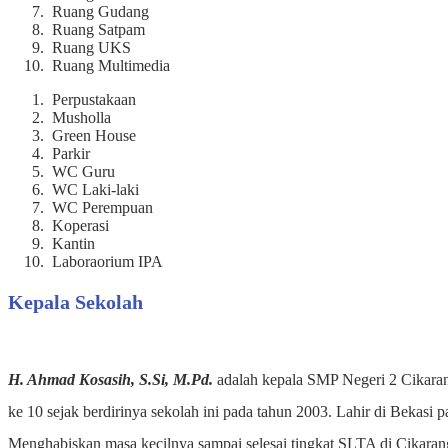
Ruang Gudang
Ruang Satpam
Ruang UKS
Ruang Multimedia
Perpustakaan
Musholla
Green House
Parkir
WC Guru
WC Laki-laki
WC Perempuan
Koperasi
Kantin
Laboraorium IPA
Kepala Sekolah
H. Ahmad Kosasih, S.Si, M.Pd.
adalah kepala SMP Negeri 2 Cikaran
ke 10 sejak berdirinya sekolah ini pada tahun 2003. Lahir di Bekasi 
Menghabiskan masa kecilnya sampai selesai tingkat SLTA di Cikara