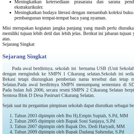
Meningkatkan ketersediaan prasarana dan sarana pen
ekstrakurikuler.
Meningkatkan budaya literasi dengan menambah koleksi buku-
pembangunan tempat-tempat baca yang nyaman.
Misi merupakan kegiatan jangka panjang yang masih perlu diuraika
memiliki tujuan lebih detil dan lebih jelas. Berikut ini jabaran tujuan 
atas.
Sejarang Singkat
Sejarang Singkat
Pada awal berdirinya, sekolah ini bernama USB (Unit Sekolah
dengan menginduk ke SMPN 1 Cikarang selatan.Sekolah ini sed
Bekasi tetapi diurungkan pemberian nama tersebut dan teta
Selatan.Pada awal berdirinya SMPN menumpang sementara di SDN
Pada bulan Juli 2006, secara resmi SMPN 2 Cikarang Selatan ber
Sentosa Blok D Desa Pasirsari Cikarang Selatan.
Sejak saat itu pergantian pimpinan sekolah dapat diurutkan sebagai ber
Tahun 2003 dipimpin oleh Ibu Hj.Empin Supiah, S.Pd, MM
Tahun 2005 dipimpin oleh Bapak Soni Sanjaya, S.Pd
Tahun 2007 dipimpin oleh Bapak Drs. Dedi Haryadi, MM
Tahun 2009 dipimpin oleh Bapak Dadang Suhendar, S.Pd