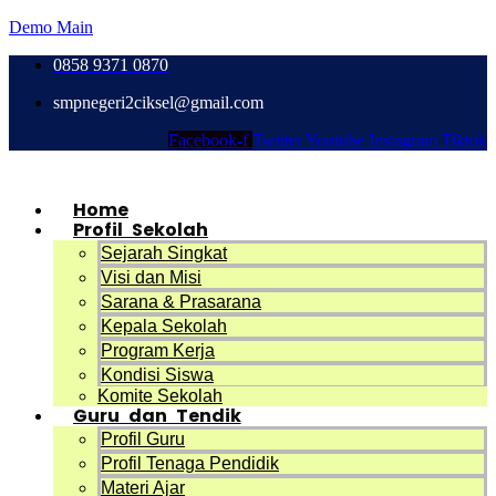
Demo Main
0858 9371 0870
smpnegeri2ciksel@gmail.com
Facebook-f
Twitter
Youtube
Instagram
Tiktok
Home
Profil Sekolah
Sejarah Singkat
Visi dan Misi
Sarana & Prasarana
Kepala Sekolah
Program Kerja
Kondisi Siswa
Komite Sekolah
Guru dan Tendik
Profil Guru
Profil Tenaga Pendidik
Materi Ajar