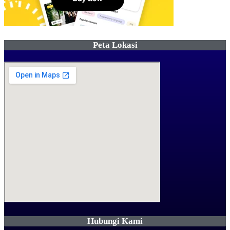
Peta Lokasi
Hubungi Kami