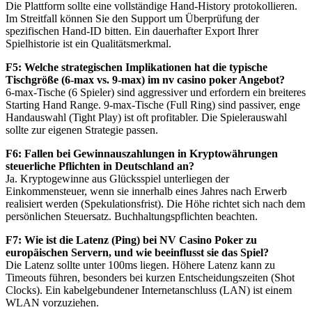
Die Plattform sollte eine vollständige Hand-History protokollieren.
Im Streitfall können Sie den Support um Überprüfung der
spezifischen Hand-ID bitten. Ein dauerhafter Export Ihrer
Spielhistorie ist ein Qualitätsmerkmal.
F5: Welche strategischen Implikationen hat die typische
Tischgröße (6-max vs. 9-max) im nv casino poker Angebot?
6-max-Tische (6 Spieler) sind aggressiver und erfordern ein breiteres
Starting Hand Range. 9-max-Tische (Full Ring) sind passiver, enge
Handauswahl (Tight Play) ist oft profitabler. Die Spielerauswahl
sollte zur eigenen Strategie passen.
F6: Fallen bei Gewinnauszahlungen in Kryptowährungen
steuerliche Pflichten in Deutschland an?
Ja. Kryptogewinne aus Glücksspiel unterliegen der
Einkommensteuer, wenn sie innerhalb eines Jahres nach Erwerb
realisiert werden (Spekulationsfrist). Die Höhe richtet sich nach dem
persönlichen Steuersatz. Buchhaltungspflichten beachten.
F7: Wie ist die Latenz (Ping) bei NV Casino Poker zu
europäischen Servern, und wie beeinflusst sie das Spiel?
Die Latenz sollte unter 100ms liegen. Höhere Latenz kann zu
Timeouts führen, besonders bei kurzen Entscheidungszeiten (Shot
Clocks). Ein kabelgebundener Internetanschluss (LAN) ist einem
WLAN vorzuziehen.