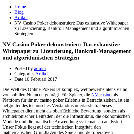
Home
Blog
Artikel
NV Casino Poker dekonstruiert: Das exhaustive Whitepaper
zu Lizenzierung, Bankroll-Management und algorithmischen
Strategien
NV Casino Poker dekonstruiert: Das exhaustive
Whitepaper zu Lizenzierung, Bankroll-Management
und algorithmischen Strategien
Posted by
admin
Categories
Artikel
Date
10 Februari 2017
Die Welt des Online-Pokers ist komplex, wettbewerbsintensiv und
von subtilen Nuancen geprägt. Für Spieler, die
NV casino
als
Plattform für ihr nv casino poker Erlebnis in Betracht ziehen, ist ein
tiefgreifendes technisches Verständnis unerlässlich. Dieses
Whitepaper dient nicht als oberflächliche Bewertung, sondern als
architektonischer Leitfaden, der die Infrastruktur, die ökonomischen
Modelle und die praktische Anwendung systematisch analysiert.
Unser Fokus liegt auf der technischen Integrität, den
mathematischen Grundlagen des Spiels und der operativen