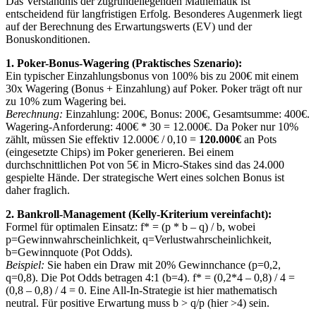
Das Verständnis der zugrundeliegenden Mathematik ist
entscheidend für langfristigen Erfolg. Besonderes Augenmerk liegt
auf der Berechnung des Erwartungswerts (EV) und der
Bonuskonditionen.
1. Poker-Bonus-Wagering (Praktisches Szenario):
Ein typischer Einzahlungsbonus von 100% bis zu 200€ mit einem
30x Wagering (Bonus + Einzahlung) auf Poker. Poker trägt oft nur
zu 10% zum Wagering bei.
Berechnung:
Einzahlung: 200€, Bonus: 200€, Gesamtsumme: 400€.
Wagering-Anforderung: 400€ * 30 = 12.000€. Da Poker nur 10%
zählt, müssen Sie effektiv 12.000€ / 0,10 =
120.000€
an Pots
(eingesetzte Chips) im Poker generieren. Bei einem
durchschnittlichen Pot von 5€ in Micro-Stakes sind das 24.000
gespielte Hände. Der strategische Wert eines solchen Bonus ist
daher fraglich.
2. Bankroll-Management (Kelly-Kriterium vereinfacht):
Formel für optimalen Einsatz: f* = (p * b – q) / b, wobei
p=Gewinnwahrscheinlichkeit, q=Verlustwahrscheinlichkeit,
b=Gewinnquote (Pot Odds).
Beispiel:
Sie haben ein Draw mit 20% Gewinnchance (p=0,2,
q=0,8). Die Pot Odds betragen 4:1 (b=4). f* = (0,2*4 – 0,8) / 4 =
(0,8 – 0,8) / 4 = 0. Eine All-In-Strategie ist hier mathematisch
neutral. Für positive Erwartung muss b > q/p (hier >4) sein.