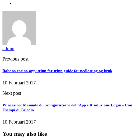
admin
Previous post
Rabona casino-app: trinn-for-trinn-guide for nedlasting og bruk
10 Februari 2017
Next post
Wincasino: Manuale di Configurazione dell'App e Risoluzione Login – Con
Esempi di Calcolo
10 Februari 2017
You may also like