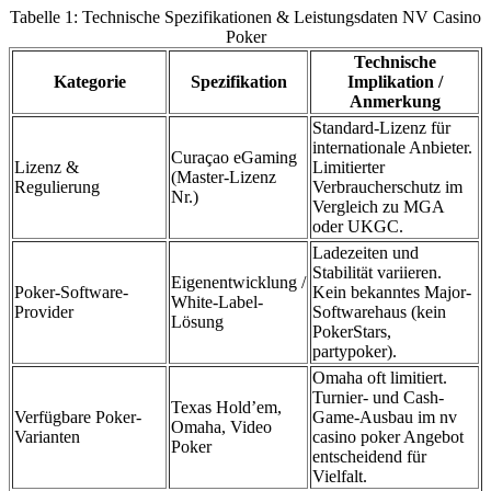
Tabelle 1: Technische Spezifikationen & Leistungsdaten NV Casino
Poker
Technische
Kategorie
Spezifikation
Implikation /
Anmerkung
Standard-Lizenz für
internationale Anbieter.
Curaçao eGaming
Lizenz &
Limitierter
(Master-Lizenz
Regulierung
Verbraucherschutz im
Nr.)
Vergleich zu MGA
oder UKGC.
Ladezeiten und
Stabilität variieren.
Eigenentwicklung /
Poker-Software-
Kein bekanntes Major-
White-Label-
Provider
Softwarehaus (kein
Lösung
PokerStars,
partypoker).
Omaha oft limitiert.
Turnier- und Cash-
Texas Hold’em,
Verfügbare Poker-
Game-Ausbau im nv
Omaha, Video
Varianten
casino poker Angebot
Poker
entscheidend für
Vielfalt.