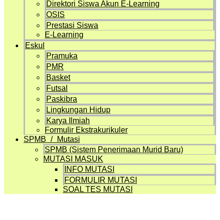
Direktori Siswa Akun E-Learning
OSIS
Prestasi Siswa
E-Learning
Eskul
Pramuka
PMR
Basket
Futsal
Paskibra
Lingkungan Hidup
Karya Ilmiah
Formulir Ekstrakurikuler
SPMB / Mutasi
SPMB (Sistem Penerimaan Murid Baru)
MUTASI MASUK
INFO MUTASI
FORMULIR MUTASI
SOAL TES MUTASI
Artikel