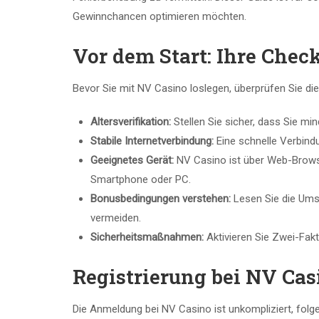
Gewinnchancen optimieren möchten.
Vor dem Start: Ihre Check
Bevor Sie mit NV Casino loslegen, überprüfen Sie di
Altersverifikation:
Stellen Sie sicher, dass Sie mi
Stabile Internetverbindung:
Eine schnelle Verbindu
Geeignetes Gerät:
NV Casino ist über Web-Browse
Smartphone oder PC.
Bonusbedingungen verstehen:
Lesen Sie die Ums
vermeiden.
Sicherheitsmaßnahmen:
Aktivieren Sie Zwei-Fakt
Registrierung bei NV Casi
Die Anmeldung bei NV Casino ist unkompliziert, folge