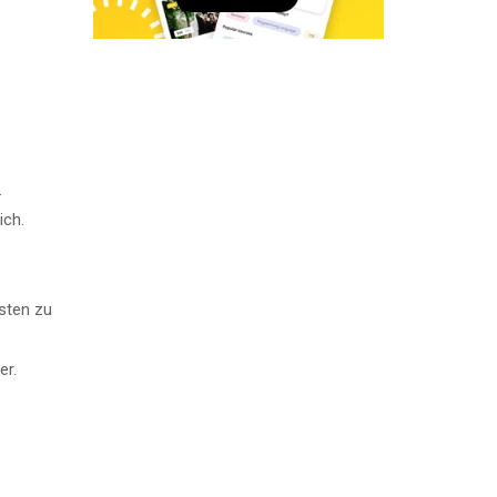
.
ich.
sten zu
er.