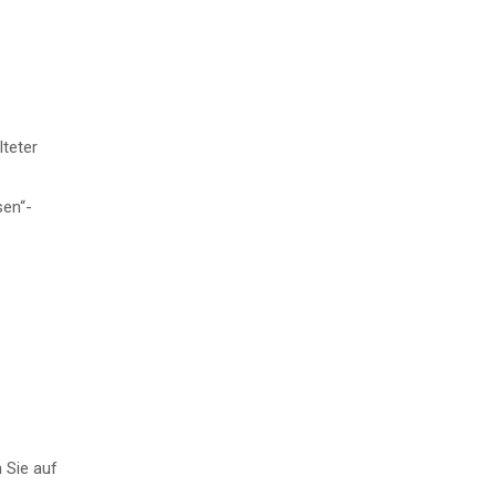
teter
sen“-
 Sie auf