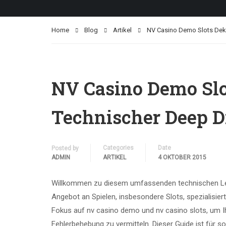
Home
Blog
Artikel
NV Casino Demo Slots Deko
NV Casino Demo Slot
Technischer Deep D
Categories
Date
Posted by
ADMIN
ARTIKEL
4 OKTOBER 2015
Willkommen zu diesem umfassenden technischen Le
Angebot an Spielen, insbesondere Slots, spezialisiert
Fokus auf nv casino demo und nv casino slots, um Ih
Fehlerbehebung zu vermitteln. Dieser Guide ist für so