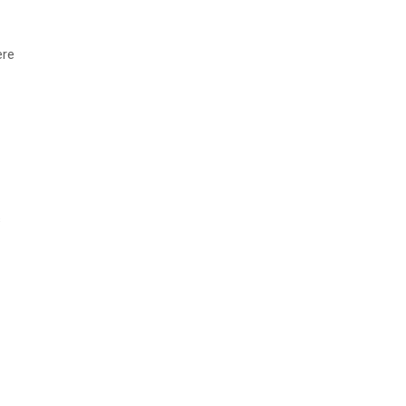
ere
s