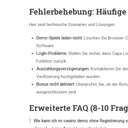
Fehlerbehebung: Häufig
Hier sind technische Szenarien und Lösungen:
Demo-Spiele laden nicht:
Löschen Sie Browser-Cac
Software.
Login-Probleme:
Stellen Sie sicher, dass Caps Lo
Funktion zurück.
Auszahlungsverzögerungen:
Kontaktieren Sie den
Verifizierung hochgeladen wurden.
Bonus nicht aktiviert:
Überprüfen Sie, ob der Bo
ausgeschlossen sind.
Erweiterte FAQ (8-10 Fra
Wie kann ich nv casino demo ohne Registrierung s