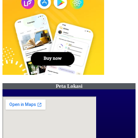
Peta Lokasi