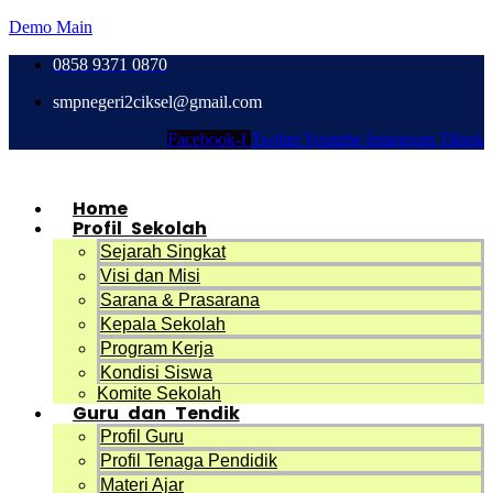
Demo Main
0858 9371 0870
smpnegeri2ciksel@gmail.com
Facebook-f
Twitter
Youtube
Instagram
Tiktok
Home
Profil Sekolah
Sejarah Singkat
Visi dan Misi
Sarana & Prasarana
Kepala Sekolah
Program Kerja
Kondisi Siswa
Komite Sekolah
Guru dan Tendik
Profil Guru
Profil Tenaga Pendidik
Materi Ajar