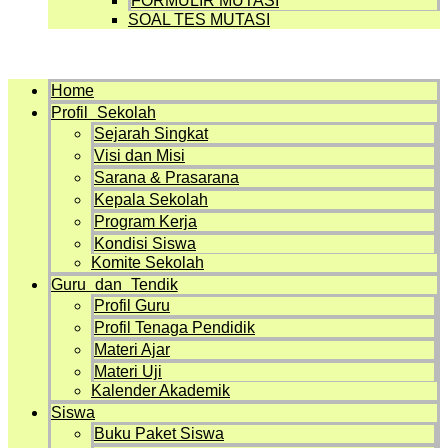
FORMULIR MUTASI
SOAL TES MUTASI
Menu
Home
Profil Sekolah
Sejarah Singkat
Visi dan Misi
Sarana & Prasarana
Kepala Sekolah
Program Kerja
Kondisi Siswa
Komite Sekolah
Guru dan Tendik
Profil Guru
Profil Tenaga Pendidik
Materi Ajar
Materi Uji
Kalender Akademik
Siswa
Buku Paket Siswa