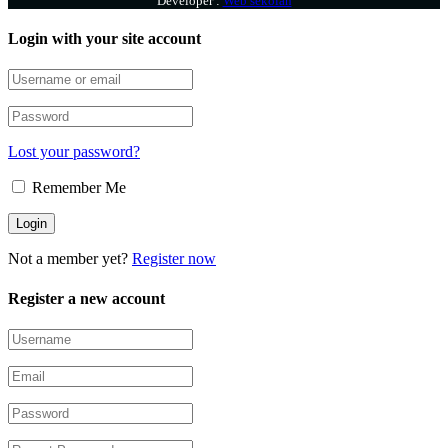
Developer :
Web sekolah
Login with your site account
Lost your password?
Remember Me
Not a member yet?
Register now
Register a new account