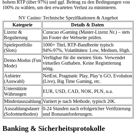
hohem RTP (über 97%) und ggf. Beitrag zu den Bedingungen von
100% zu wählen, um den erwarteten Verlust zu minimieren.
NV Casino: Technische Spezifikationen & Angebot
Kategorie
Details & Daten
Lizenz &
Curacao eGaming (Master-Lizenz Nr.) – stets
Regulierung
im Footer der Webseite prüfen.
Spieleportfolio
1000+ Titel, RTP-Bandbreite typisch
(Slots)
94%-97%, Volatilitäten: Low, Medium, High.
Verfügbar für die meisten Slots. Verwendet
Demo-Modus (Fun
virtuelles Guthaben. Keine Registrierung
Mode)
nötig.
Anbieter
NetEnt, Pragmatic Play, Play’n GO, Evolution
(Auswahl)
(Live), Big Time Gaming, etc.
Unterstützte
EUR, USD, CAD, NOK, PLN, u.a.
Währungen
Mindestauszahlung
Variiert je nach Methode, typisch 20€.
Auszahlungsdauer
0-24 Stunden nach erfolgreicher Verifizierung
(Sofortmethoden)
und Bonusanforderungen.
Banking & Sicherheitsprotokolle