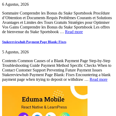
6 Agustus, 2026
Sommaire Comprendre les Bonus du Stake Sportsbook Procédure
d’Obtention et Documents Requis Problèmes Courants et Solutions
Avantages et Limites des Tours Gratuits Stratégies pour Optimiser
Vos Gains Comprendre les Bonus du Stake Sportsbook Les offres
de bienvenue du Stake Sportsbook …
Read more
Stakereviewhub Payment Page Blank: Fixes
5 Agustus, 2026
Contents Common Causes of a Blank Payment Page Step-by-Step
Troubleshooting Guide Payment Method Specific Checks When to
Contact Customer Support Preventing Future Payment Issues
Stakereviewhub Payment Page Blank: Fixes Encountering a blank
payment page when trying to deposit or withdraw …
Read more