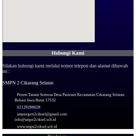
Hubungi Kami
Silakan hubungi kami melalui nomor telepon dan alamat dibawah
ini :
SMPN 2 Cikarang Selatan
Perum Taman Sentosa Desa Pasirsari Kecamatan Cikarang Selatan
Bekasi Jawa Barat 17532
02129288628
smpnegeri2ciksel@gmail.com
info@smpn2ciksel.sch.id
www.smpn2ciksel.sch.id