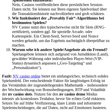
Spielsession einzusehen?
Nein, Casinos veröffentlichen diese persönlichen Session-
Daten nicht. Sie können nur Ihren eigenen Spielverlauf über
die Transaktionshistorie nachvollziehen und grob schätzen.
Wie funktioniert der „Provably Fair“-Algorithmus bei
bestimmten Spielen?
NV Casino nutzt dies typischerweise nicht für Slots (RNG-
zertifiziert), sondern ggf. für spezielle Arcade- oder
Kartenspiele. Ein Client-Seed, Server-Seed und Nonce
werden gehasht, um das Ergebnis nachträglich überprüfbar zu
machen.
Warum sehe ich andere Spiele/Angebote als ein Freund?
Spielangebote können sich aufgrund von Jurisdiktion (Land),
gewählter Währung oder individuellen Player-Wert (VIP-
Status) dynamisch anpassen („Geo-Targeting“ und
„Personalization“).
Fazit:
NV casino online
bietet ein umfangreiches, technisch solides
Spielumfeld. Der entscheidende Faktor für langfristigen Erfolg ist
das Verständnis der zugrundeliegenden Mathematik – insbesondere
der Wechselwirkung von Bonusbedingungen, RTP und Volatilität
der
nv casino slots
. Nutzen Sie den
nv casino demo
Modus
intensiv als kostenloses Testlabor, bevor Sie echtes Geld riskieren.
Setzen Sie auf frühe Verifizierung, klare Limits und informierte
Spielentscheidungen, die auf Daten, nicht auf Emotionen basieren.