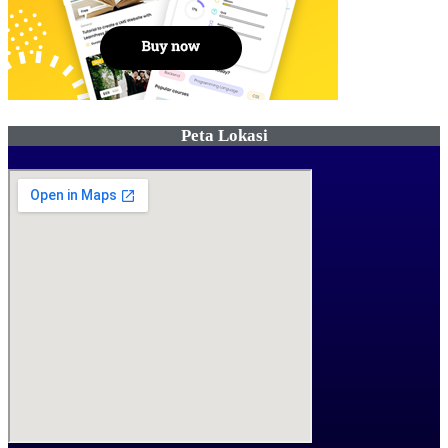
Peta Lokasi