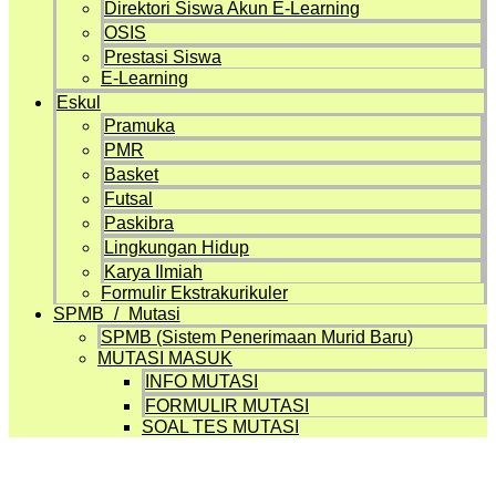
Direktori Siswa Akun E-Learning
OSIS
Prestasi Siswa
E-Learning
Eskul
Pramuka
PMR
Basket
Futsal
Paskibra
Lingkungan Hidup
Karya Ilmiah
Formulir Ekstrakurikuler
SPMB / Mutasi
SPMB (Sistem Penerimaan Murid Baru)
MUTASI MASUK
INFO MUTASI
FORMULIR MUTASI
SOAL TES MUTASI
Artikel