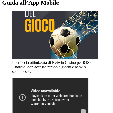
Guida all’App Mobile
Interfaccia ottimizzata di Netwin Casino per iOS e
Android, con accesso rapido a giochi e netwin
scommesse.