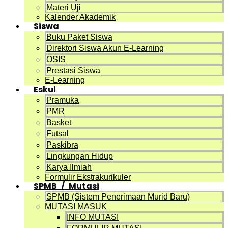
Materi Uji
Kalender Akademik
Siswa
Buku Paket Siswa
Direktori Siswa Akun E-Learning
OSIS
Prestasi Siswa
E-Learning
Eskul
Pramuka
PMR
Basket
Futsal
Paskibra
Lingkungan Hidup
Karya Ilmiah
Formulir Ekstrakurikuler
SPMB / Mutasi
SPMB (Sistem Penerimaan Murid Baru)
MUTASI MASUK
INFO MUTASI