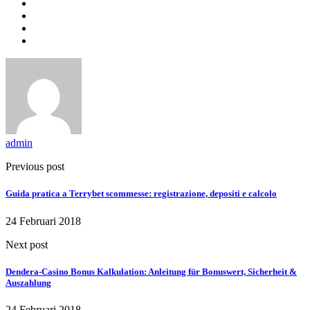
admin
Previous post
Guida pratica a Terrybet scommesse: registrazione, depositi e calcolo
24 Februari 2018
Next post
Dendera-Casino Bonus Kalkulation: Anleitung für Bonuswert, Sicherheit &
Auszahlung
24 Februari 2018