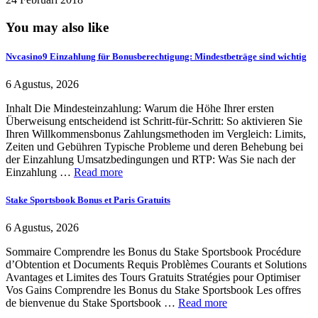
You may also like
Nvcasino9 Einzahlung für Bonusberechtigung: Mindestbeträge sind wichtig
6 Agustus, 2026
Inhalt Die Mindesteinzahlung: Warum die Höhe Ihrer ersten
Überweisung entscheidend ist Schritt-für-Schritt: So aktivieren Sie
Ihren Willkommensbonus Zahlungsmethoden im Vergleich: Limits,
Zeiten und Gebühren Typische Probleme und deren Behebung bei
der Einzahlung Umsatzbedingungen und RTP: Was Sie nach der
Einzahlung …
Read more
Stake Sportsbook Bonus et Paris Gratuits
6 Agustus, 2026
Sommaire Comprendre les Bonus du Stake Sportsbook Procédure
d’Obtention et Documents Requis Problèmes Courants et Solutions
Avantages et Limites des Tours Gratuits Stratégies pour Optimiser
Vos Gains Comprendre les Bonus du Stake Sportsbook Les offres
de bienvenue du Stake Sportsbook …
Read more