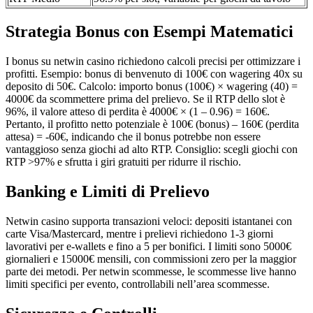
Strategia Bonus con Esempi Matematici
I bonus su netwin casino richiedono calcoli precisi per ottimizzare i
profitti. Esempio: bonus di benvenuto di 100€ con wagering 40x su
deposito di 50€. Calcolo: importo bonus (100€) × wagering (40) =
4000€ da scommettere prima del prelievo. Se il RTP dello slot è
96%, il valore atteso di perdita è 4000€ × (1 – 0.96) = 160€.
Pertanto, il profitto netto potenziale è 100€ (bonus) – 160€ (perdita
attesa) = -60€, indicando che il bonus potrebbe non essere
vantaggioso senza giochi ad alto RTP. Consiglio: scegli giochi con
RTP >97% e sfrutta i giri gratuiti per ridurre il rischio.
Banking e Limiti di Prelievo
Netwin casino supporta transazioni veloci: depositi istantanei con
carte Visa/Mastercard, mentre i prelievi richiedono 1-3 giorni
lavorativi per e-wallets e fino a 5 per bonifici. I limiti sono 5000€
giornalieri e 15000€ mensili, con commissioni zero per la maggior
parte dei metodi. Per netwin scommesse, le scommesse live hanno
limiti specifici per evento, controllabili nell’area scommesse.