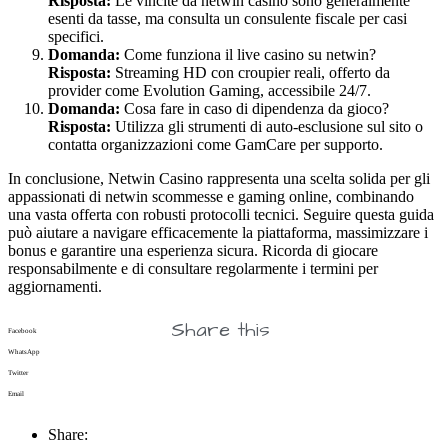
Risposta:
Le vincite da netwin casino sono generalmente
esenti da tasse, ma consulta un consulente fiscale per casi
specifici.
Domanda:
Come funziona il live casino su netwin?
Risposta:
Streaming HD con croupier reali, offerto da
provider come Evolution Gaming, accessibile 24/7.
Domanda:
Cosa fare in caso di dipendenza da gioco?
Risposta:
Utilizza gli strumenti di auto-esclusione sul sito o
contatta organizzazioni come GamCare per supporto.
In conclusione, Netwin Casino rappresenta una scelta solida per gli
appassionati di netwin scommesse e gaming online, combinando
una vasta offerta con robusti protocolli tecnici. Seguire questa guida
può aiutare a navigare efficacemente la piattaforma, massimizzare i
bonus e garantire una esperienza sicura. Ricorda di giocare
responsabilmente e di consultare regolarmente i termini per
aggiornamenti.
Share this
Facebook
WhatsApp
Twitter
Email
Share: