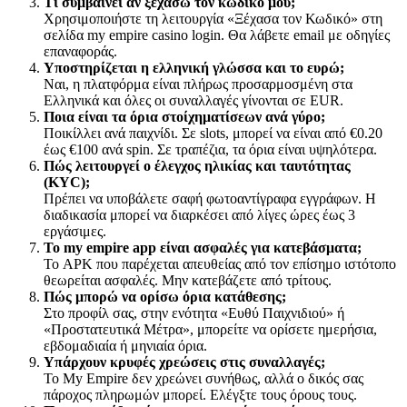
Τι συμβαίνει αν ξεχάσω τον κωδικό μου;
Χρησιμοποιήστε τη λειτουργία «Ξέχασα τον Κωδικό» στη
σελίδα my empire casino login. Θα λάβετε email με οδηγίες
επαναφοράς.
Υποστηρίζεται η ελληνική γλώσσα και το ευρώ;
Ναι, η πλατφόρμα είναι πλήρως προσαρμοσμένη στα
Ελληνικά και όλες οι συναλλαγές γίνονται σε EUR.
Ποια είναι τα όρια στοίχηματίσεων ανά γύρο;
Ποικίλλει ανά παιχνίδι. Σε slots, μπορεί να είναι από €0.20
έως €100 ανά spin. Σε τραπέζια, τα όρια είναι υψηλότερα.
Πώς λειτουργεί ο έλεγχος ηλικίας και ταυτότητας
(KYC);
Πρέπει να υποβάλετε σαφή φωτοαντίγραφα εγγράφων. Η
διαδικασία μπορεί να διαρκέσει από λίγες ώρες έως 3
εργάσιμες.
Το my empire app είναι ασφαλές για κατεβάσματα;
Το APK που παρέχεται απευθείας από τον επίσημο ιστότοπο
θεωρείται ασφαλές. Μην κατεβάζετε από τρίτους.
Πώς μπορώ να ορίσω όρια κατάθεσης;
Στο προφίλ σας, στην ενότητα «Ευθύ Παιχνιδιού» ή
«Προστατευτικά Μέτρα», μπορείτε να ορίσετε ημερήσια,
εβδομαδιαία ή μηνιαία όρια.
Υπάρχουν κρυφές χρεώσεις στις συναλλαγές;
Το My Empire δεν χρεώνει συνήθως, αλλά ο δικός σας
πάροχος πληρωμών μπορεί. Ελέγξτε τους όρους τους.