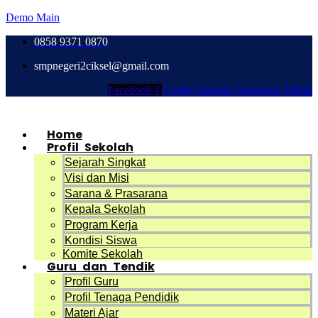
Demo Main
0858 9371 0870
smpnegeri2ciksel@gmail.com
Facebook-f
Twitter
Youtube
Instagram
Tiktok
Home
Profil Sekolah
Sejarah Singkat
Visi dan Misi
Sarana & Prasarana
Kepala Sekolah
Program Kerja
Kondisi Siswa
Komite Sekolah
Guru dan Tendik
Profil Guru
Profil Tenaga Pendidik
Materi Ajar