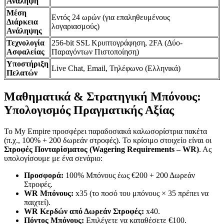
Ανάληψη
Μέση
Εντός 24 ωρών (για επαληθευμένους
Διάρκεια
λογαριασμούς)
Ανάληψης
Τεχνολογία
256-bit SSL Κρυπτογράφηση, 2FA (Δύο-
Ασφαλείας
Παραγόντων Πιστοποίηση)
Υποστήριξη
Live Chat, Email, Τηλέφωνο (Ελληνικά)
Πελατών
Μαθηματικά & Στρατηγική Μπόνους:
Υπολογισμός Πραγματικής Αξίας
Το My Empire προσφέρει παραδοσιακά καλωσορίστρια πακέτα
(π.χ., 100% + 200 δωρεάν στροφές). Το κρίσιμο στοιχείο είναι οι
Στροφές Πονταρίσματος (Wagering Requirements – WR)
. Ας
υπολογίσουμε με ένα σενάριο:
Προσφορά:
100% Μπόνους έως €200 + 200 Δωρεάν
Στροφές.
WR Μπόνους:
x35 (το ποσό του μπόνους × 35 πρέπει να
παιχτεί).
WR Κερδών από Δωρεάν Στροφές:
x40.
Πόντος Μπόνους:
Επιλέγετε να καταθέσετε €100.