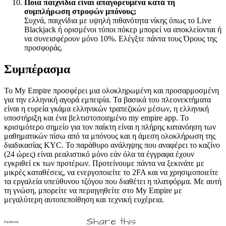
Ποια παιχνίδια είναι απαγορευμένα κατά τη
συμπλήρωση στροφών μπόνους;
Συχνά, παιχνίδια με υψηλή πιθανότητα νίκης όπως το Live
Blackjack ή ορισμένοι τύποι πόκερ μπορεί να αποκλείονται ή
να συνεισφέρουν μόνο 10%. Ελέγξτε πάντα τους Όρους της
προσφοράς.
Συμπέρασμα
Το My Empire προσφέρει μια ολοκληρωμένη και προσαρμοσμένη
για την ελληνική αγορά εμπειρία. Τα βασικά του πλεονεκτήματα
είναι η ευρεία γκάμα ελληνικών τραπεζικών μέσων, η ελληνική
υποστήριξη και ένα βελτιστοποιημένο my empire app. Το
κρισιμότερο σημείο για τον παίκτη είναι η πλήρης κατανόηση των
μαθηματικών πίσω από τα μπόνους και η άμεση ολοκλήρωση της
διαδικασίας KYC. Το παράθυρο ανάληψης που αναφέρει το καζίνο
(24 ώρες) είναι ρεαλιστικό μόνο εάν όλα τα έγγραφα έχουν
εγκριθεί εκ των προτέρων. Προτείνουμε πάντα να ξεκινάτε με
μικρές καταθέσεις, να ενεργοποιείτε το 2FA και να χρησιμοποιείτε
τα εργαλεία υπεύθυνου τζόγου που διαθέτει η πλατφόρμα. Με αυτή
τη γνώση, μπορείτε να περιηγηθείτε στο My Empire με
μεγαλύτερη αυτοπεποίθηση και τεχνική ευχέρεια.
Share this
Facebook