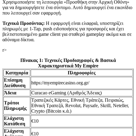
Χρησιμοποιήστε τη λειτουργία «Προσθήκη στην Αρχική Οθόνη»
για να δημιουργήσετε ένα σύντομο. Αυτό δημιουργεί ένα εικονίδιο
που λειτουργεί σαν εφαρμογή.
Τεχνικά Προσόντας:
Η εφαρμογή είναι ελαφριά, υποστηρίζει
πληρωμές με 1-Tap, push ειδοποιήσεις για προσφορές και έχει
βελτιστοποιημένο game client για σταθερό gameplay ακόμα και σε
αδύναμα δίκτυα.
r>
Πίνακας 1: Τεχνικές Προδιαγραφές & Βασικά
Χαρακτηριστικά My Empire
Κατηγορία
Πληροφορίες
Επίσημη
https://myempirecasino.org.gr/
Διεύθυνση
Άδεια
Curacao eGaming (Αριθμός Άδειας)
Τραπεζικές Κάρτες, Εθνική Τράπεζα, Πειραιώς,
Τρόποι
Εθνική Τραπεζά, Revolut, Paysafe, Skrill, Neteller,
Πληρωμής
Crypto (Bitcoin κ.ά.)
Ελάχιστη
€10
Κατάθεση
Ελάχιστη
€10