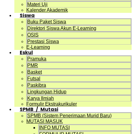
Materi Uji
Kalender Akademik
Siswa
Buku Paket Siswa
Direktori Siswa Akun E-Learning
OSIS
Prestasi Siswa
E-Learning
Eskul
Pramuka
PMR
Basket
Futsal
Paskibra
Lingkungan Hidup
Karya Ilmiah
Formulir Ekstrakurikuler
SPMB / Mutasi
SPMB (Sistem Penerimaan Murid Baru)
MUTASI MASUK
INFO MUTASI