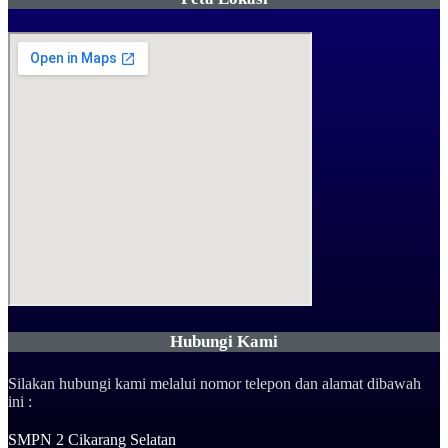
Hubungi Kami
Silakan hubungi kami melalui nomor telepon dan alamat dibawah
ini :
SMPN 2 Cikarang Selatan