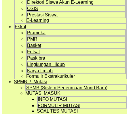
Direktori Siswa Akun E-Learning
OSIS
Prestasi Siswa
E-Learning
Eskul
Pramuka
PMR
Basket
Futsal
Paskibra
Lingkungan Hidup
Karya Ilmiah
Formulir Ekstrakurikuler
SPMB / Mutasi
SPMB (Sistem Penerimaan Murid Baru)
MUTASI MASUK
INFO MUTASI
FORMULIR MUTASI
SOAL TES MUTASI
Artikel