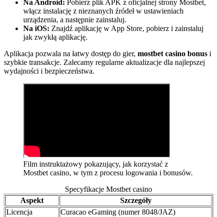
Na Android:
Pobierz plik APK z oficjalnej strony Mostbet,
włącz instalację z nieznanych źródeł w ustawieniach
urządzenia, a następnie zainstaluj.
Na iOS:
Znajdź aplikację w App Store, pobierz i zainstaluj
jak zwykłą aplikację.
Aplikacja pozwala na łatwy dostęp do gier,
mostbet casino bonus
i
szybkie transakcje. Zalecamy regularne aktualizacje dla najlepszej
wydajności i bezpieczeństwa.
Film instruktażowy pokazujący, jak korzystać z
Mostbet casino, w tym z procesu logowania i bonusów.
Specyfikacje Mostbet casino
Aspekt
Szczegóły
Licencja
Curacao eGaming (numer 8048/JAZ)