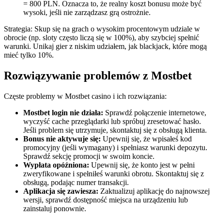
= 800 PLN. Oznacza to, że realny koszt bonusu może być
wysoki, jeśli nie zarządzasz grą ostrożnie.
Strategia: Skup się na grach o wysokim procentowym udziale w
obrocie (np. sloty często liczą się w 100%), aby szybciej spełnić
warunki. Unikaj gier z niskim udziałem, jak blackjack, które mogą
mieć tylko 10%.
Rozwiązywanie problemów z Mostbet
Częste problemy w Mostbet casino i ich rozwiązania:
Mostbet login nie działa:
Sprawdź połączenie internetowe,
wyczyść cache przeglądarki lub spróbuj zresetować hasło.
Jeśli problem się utrzymuje, skontaktuj się z obsługą klienta.
Bonus nie aktywuje się:
Upewnij się, że wpisałeś kod
promocyjny (jeśli wymagany) i spełniasz warunki depozytu.
Sprawdź sekcję promocji w swoim koncie.
Wypłata opóźniona:
Upewnij się, że konto jest w pełni
zweryfikowane i spełniłeś warunki obrotu. Skontaktuj się z
obsługą, podając numer transakcji.
Aplikacja się zawiesza:
Zaktualizuj aplikację do najnowszej
wersji, sprawdź dostępność miejsca na urządzeniu lub
zainstaluj ponownie.