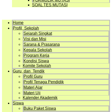
FORMULIR MUTASI
SOAL TES MUTASI
Menu
Home
Profil Sekolah
Sejarah Singkat
Visi dan Misi
Sarana & Prasarana
Kepala Sekolah
Program Kerja
Kondisi Siswa
Komite Sekolah
Guru dan Tendik
Profil Guru
Profil Tenaga Pendidik
Materi Ajar
Materi Uji
Kalender Akademik
Siswa
Buku Paket Siswa