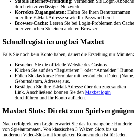
Stabile Internetverbindung:
Vermeiden Sie Login-Abbüche
durch ein zuverlässiges Netzwerk.
Korrekte Zugangsdaten:
Halten Sie Ihren Benutzernamen
oder Ihre E-Mail-Adresse sowie Ihr Passwort bereit.
Browser-Cache:
Leeren Sie bei Login-Problemen den Cache
oder versuchen Sie einen anderen Browser.
Schnellregistrierung bei Maxbet
Falls Sie noch kein Konto haben, dauert die Erstellung nur Minuten:
Besuchen Sie die offizielle Website des Casinos.
Klicken Sie auf den “Registrieren”- oder “Anmelden”-Button.
Füllen Sie das kurze Formular mit persönlichen Daten (Name,
Geburtsdatum, Adresse) aus.
Bestätigen Sie Ihre E-Mail-Adresse über den zugesandten
Link. Anschließend können Sie den
Maxbet login
durchführen und Ihr Konto aufladen.
Maxbet Slots: Direkt zum Spielvergnügen
Nach erfolgreichem Login erwartet Sie das Kernangebot: Hunderte
von Spielautomaten. Von klassischen 3-Walzen-Slots bis zu
modernen Video-Slots mit komplexen Bonusrunden ist für jeden