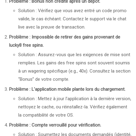
Problème : Bonus non crédité après un dépôt.
Solution : Vérifiez que vous avez entré un code promo
valide, le cas échéant. Contactez le support via le chat
live avec la preuve de transaction.
Problème : Impossible de retirer des gains provenant de
lucky8 free spins
.
Solution : Assurez-vous que les exigences de mise sont
remplies. Les gains des free spins sont souvent soumis
à un wagering spécifique (e.g., 40x). Consultez la section
“Bonus” de votre compte.
Problème : L’application mobile plante lors du chargement.
Solution : Mettez à jour l’application à la dernière version,
nettoyez le cache, ou réinstallez-la. Vérifiez également
la compatibilité de votre OS.
Problème : Compte verrouillé pour vérification.
Solution : Soumettez les documents demandés (identité,