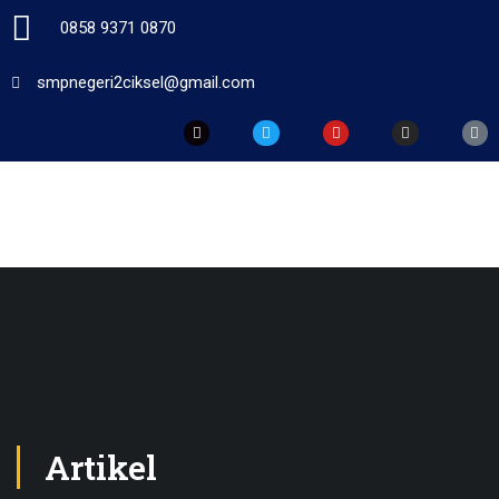
0858 9371 0870
smpnegeri2ciksel@gmail.com
Artikel