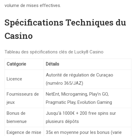
volume de mises effectives.
Spécifications Techniques du
Casino
Tableau des spécifications clés de Lucky8 Casino
Catégorie
Détails
Autorité de régulation de Curaçao
Licence
(numéro 365/JAZ)
Fournisseurs de
NetEnt, Microgaming, Play’n GO,
jeux
Pragmatic Play, Evolution Gaming
Bonus de
Jusqu’à 1000€ + 200 free spins sur
bienvenue
plusieurs dépôts
Exigence de mise
35x en moyenne pour les bonus (varie