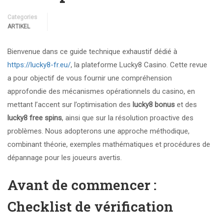
Categories
ARTIKEL
Bienvenue dans ce guide technique exhaustif dédié à
https://lucky8-fr.eu/
, la plateforme Lucky8 Casino. Cette revue
a pour objectif de vous fournir une compréhension
approfondie des mécanismes opérationnels du casino, en
mettant l’accent sur l’optimisation des
lucky8 bonus
et des
lucky8 free spins
, ainsi que sur la résolution proactive des
problèmes. Nous adopterons une approche méthodique,
combinant théorie, exemples mathématiques et procédures de
dépannage pour les joueurs avertis.
Avant de commencer :
Checklist de vérification