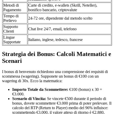
Metodi di
Carte di credito, e-wallets (Skrill, Neteller),
Pagamento
bonifico bancario, criptovalute
Tempo di
24-72 ore, dipendente dal metodo scelto
Prelievo
Supporto
Chat live 24/7, email, telefono
Clienti
Lingue
Italiano, inglese, tedesco, francese
Supportate
Strategia dei Bonus: Calcoli Matematici e
Scenari
I bonus di benvenuto richiedono una comprensione dei requisiti di
scommessa (wagering). Supponete un bonus di €100 con un
wagering di 30x. Ecco la matematica:
Importo Totale da Scommettere:
€100 (bonus) x 30 =
€3.000.
Scenario di Vincita:
Se vincete €500 durante il periodo di
bonus, dovete scommettere €3.000 prima di poter prelevare. Il
calcolo del RTP (Return to Player) medio del 96% influisce:
scommettendo €3.000, il valore atteso di ritorno è €2.880,