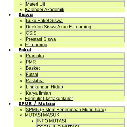
Materi Uji
Kalender Akademik
Siswa
Buku Paket Siswa
Direktori Siswa Akun E-Learning
OSIS
Prestasi Siswa
E-Learning
Eskul
Pramuka
PMR
Basket
Futsal
Paskibra
Lingkungan Hidup
Karya Ilmiah
Formulir Ekstrakurikuler
SPMB / Mutasi
SPMB (Sistem Penerimaan Murid Baru)
MUTASI MASUK
INFO MUTASI