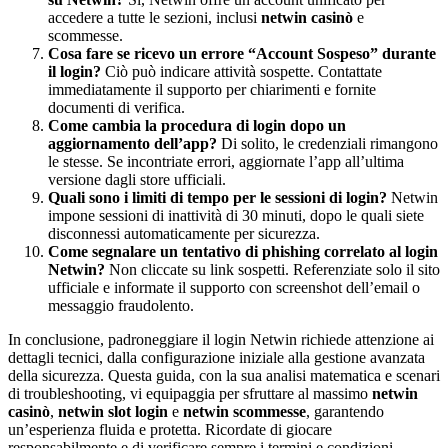
accedere a tutte le sezioni, inclusi
netwin casinò
e
scommesse.
Cosa fare se ricevo un errore “Account Sospeso” durante
il login?
Ciò può indicare attività sospette. Contattate
immediatamente il supporto per chiarimenti e fornite
documenti di verifica.
Come cambia la procedura di login dopo un
aggiornamento dell’app?
Di solito, le credenziali rimangono
le stesse. Se incontriate errori, aggiornate l’app all’ultima
versione dagli store ufficiali.
Quali sono i limiti di tempo per le sessioni di login?
Netwin
impone sessioni di inattività di 30 minuti, dopo le quali siete
disconnessi automaticamente per sicurezza.
Come segnalare un tentativo di phishing correlato al login
Netwin?
Non cliccate su link sospetti. Referenziate solo il sito
ufficiale e informate il supporto con screenshot dell’email o
messaggio fraudolento.
In conclusione, padroneggiare il login Netwin richiede attenzione ai
dettagli tecnici, dalla configurazione iniziale alla gestione avanzata
della sicurezza. Questa guida, con la sua analisi matematica e scenari
di troubleshooting, vi equipaggia per sfruttare al massimo
netwin
casinò
,
netwin slot login
e
netwin scommesse
, garantendo
un’esperienza fluida e protetta. Ricordate di giocare
responsabilmente e di verificare sempre i termini e condizioni