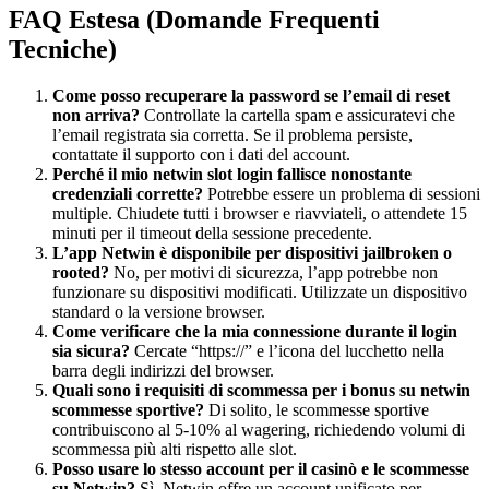
FAQ Estesa (Domande Frequenti
Tecniche)
Come posso recuperare la password se l’email di reset
non arriva?
Controllate la cartella spam e assicuratevi che
l’email registrata sia corretta. Se il problema persiste,
contattate il supporto con i dati del account.
Perché il mio
netwin slot login
fallisce nonostante
credenziali corrette?
Potrebbe essere un problema di sessioni
multiple. Chiudete tutti i browser e riavviateli, o attendete 15
minuti per il timeout della sessione precedente.
L’app Netwin è disponibile per dispositivi jailbroken o
rooted?
No, per motivi di sicurezza, l’app potrebbe non
funzionare su dispositivi modificati. Utilizzate un dispositivo
standard o la versione browser.
Come verificare che la mia connessione durante il login
sia sicura?
Cercate “https://” e l’icona del lucchetto nella
barra degli indirizzi del browser.
Quali sono i requisiti di scommessa per i bonus su
netwin
scommesse
sportive?
Di solito, le scommesse sportive
contribuiscono al 5-10% al wagering, richiedendo volumi di
scommessa più alti rispetto alle slot.
Posso usare lo stesso account per il casinò e le scommesse
su Netwin?
Sì, Netwin offre un account unificato per