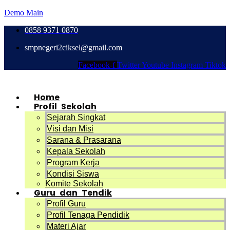
Demo Main
0858 9371 0870
smpnegeri2ciksel@gmail.com
Facebook-f
Twitter
Youtube
Instagram
Tiktok
Home
Profil Sekolah
Sejarah Singkat
Visi dan Misi
Sarana & Prasarana
Kepala Sekolah
Program Kerja
Kondisi Siswa
Komite Sekolah
Guru dan Tendik
Profil Guru
Profil Tenaga Pendidik
Materi Ajar