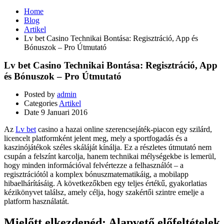
Home
Blog
Artikel
Lv bet Casino Technikai Bontása: Regisztráció, App és
Bónuszok – Pro Útmutató
Lv bet Casino Technikai Bontása: Regisztráció, App
és Bónuszok – Pro Útmutató
Posted by
admin
Categories
Artikel
Date
9 Januari 2016
Az
Lv bet
casino a hazai online szerencsejáték-piacon egy szilárd,
licencelt platformként jelent meg, mely a sportfogadás és a
kaszinójátékok széles skáláját kínálja. Ez a részletes útmutató nem
csupán a felszínt karcolja, hanem technikai mélységekbe is lemerül,
hogy minden információval felvértezze a felhasználót – a
regisztrációtól a komplex bónuszmatematikáig, a mobilapp
hibaelhárításáig. A következőkben egy teljes értékű, gyakorlatias
kézikönyvet találsz, amely célja, hogy szakértői szintre emelje a
platform használatát.
Mielőtt elkezdenéd: Alapvető előfeltételek