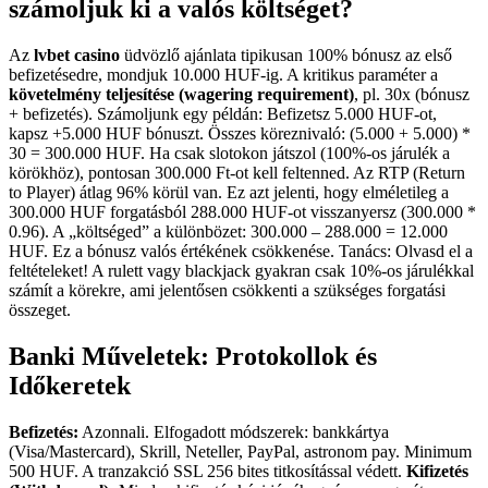
számoljuk ki a valós költséget?
Az
lvbet casino
üdvözlő ajánlata tipikusan 100% bónusz az első
befizetésedre, mondjuk 10.000 HUF-ig. A kritikus paraméter a
követelmény teljesítése (wagering requirement)
, pl. 30x (bónusz
+ befizetés). Számoljunk egy példán: Befizetsz 5.000 HUF-ot,
kapsz +5.000 HUF bónuszt. Összes köreznivaló: (5.000 + 5.000) *
30 = 300.000 HUF. Ha csak slotokon játszol (100%-os járulék a
körökhöz), pontosan 300.000 Ft-ot kell feltenned. Az RTP (Return
to Player) átlag 96% körül van. Ez azt jelenti, hogy elméletileg a
300.000 HUF forgatásból 288.000 HUF-ot visszanyersz (300.000 *
0.96). A „költséged” a különbözet: 300.000 – 288.000 = 12.000
HUF. Ez a bónusz valós értékének csökkenése. Tanács: Olvasd el a
feltételeket! A rulett vagy blackjack gyakran csak 10%-os járulékkal
számít a körekre, ami jelentősen csökkenti a szükséges forgatási
összeget.
Banki Műveletek: Protokollok és
Időkeretek
Befizetés:
Azonnali. Elfogadott módszerek: bankkártya
(Visa/Mastercard), Skrill, Neteller, PayPal, astronom pay. Minimum
500 HUF. A tranzakció SSL 256 bites titkosítással védett.
Kifizetés