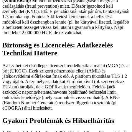
(Withdrawal):
Minden kifizetés kézi jóváhagyáson megy át a
csalásgátlás (fraud prevention) miatt. Először igazolnod kell
személyidet (KYC). Idő: E-penztáraknál akár pár óra, bankkártyánál
1-3 munkanap. Fontos: A kifizetési kérelemnek a befizetési
módokkal kell összhangban lennie (pl. ha kártyával fizettél, legalább
a befizetett összeget vissza kell utalni ugyanarra a kártyára). Napi
limit lehet 2.000.000 HUF, de ez változhat.
Biztonság és Licencelés: Adatkezelés
Technikai Háttere
Az Lv bet két elsődleges licenszel rendelkezik: a máltai (MGA) és a
brit (UKGC). Ezek szigorú pénzmosás elleni (AML) és
játékosvédelmi előírásokat írnak elő. A platform titkosítása TLS 1.2
vagy újabb. A személyes adatokat Európán kívül (pl. szerverek az
EU-ban) tárolják, de a GDPR-nak megfelelően. Felelős játék
eszközök: naponta/hetente/havonta beállítható befizetési limit,
önkizárás lehetősége (mely azonnali és visszavonható). A RNG
(Random Number Generator) rendszer független tesztelők (pl.
eCOGRA) által hitelesített.
Gyakori Problémák és Hibaelhárítás