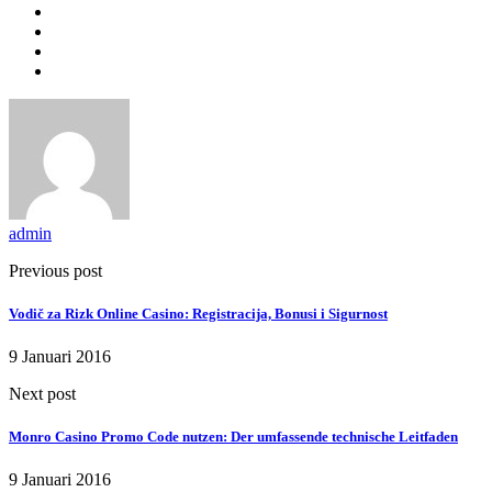
admin
Previous post
Vodič za Rizk Online Casino: Registracija, Bonusi i Sigurnost
9 Januari 2016
Next post
Monro Casino Promo Code nutzen: Der umfassende technische Leitfaden
9 Januari 2016