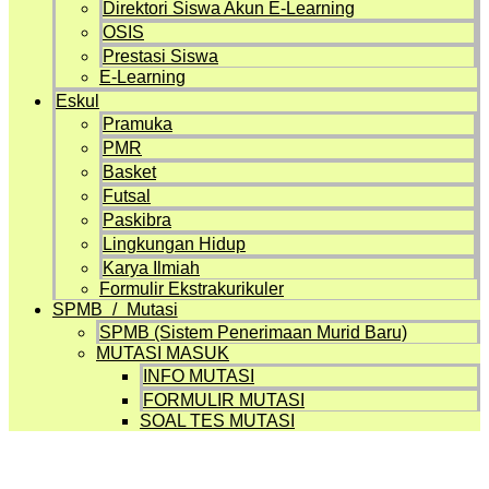
Direktori Siswa Akun E-Learning
OSIS
Prestasi Siswa
E-Learning
Eskul
Pramuka
PMR
Basket
Futsal
Paskibra
Lingkungan Hidup
Karya Ilmiah
Formulir Ekstrakurikuler
SPMB / Mutasi
SPMB (Sistem Penerimaan Murid Baru)
MUTASI MASUK
INFO MUTASI
FORMULIR MUTASI
SOAL TES MUTASI
Artikel