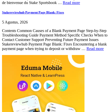
de bienvenue du Stake Sportsbook …
Read more
Stakereviewhub Payment Page Blank: Fixes
5 Agustus, 2026
Contents Common Causes of a Blank Payment Page Step-by-Step
Troubleshooting Guide Payment Method Specific Checks When to
Contact Customer Support Preventing Future Payment Issues
Stakereviewhub Payment Page Blank: Fixes Encountering a blank
payment page when trying to deposit or withdraw …
Read more