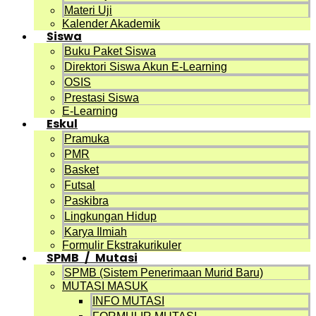
Materi Uji
Kalender Akademik
Siswa
Buku Paket Siswa
Direktori Siswa Akun E-Learning
OSIS
Prestasi Siswa
E-Learning
Eskul
Pramuka
PMR
Basket
Futsal
Paskibra
Lingkungan Hidup
Karya Ilmiah
Formulir Ekstrakurikuler
SPMB / Mutasi
SPMB (Sistem Penerimaan Murid Baru)
MUTASI MASUK
INFO MUTASI