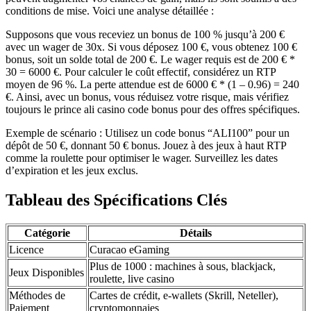
conditions de mise. Voici une analyse détaillée :
Supposons que vous receviez un bonus de 100 % jusqu’à 200 €
avec un wager de 30x. Si vous déposez 100 €, vous obtenez 100 €
bonus, soit un solde total de 200 €. Le wager requis est de 200 € *
30 = 6000 €. Pour calculer le coût effectif, considérez un RTP
moyen de 96 %. La perte attendue est de 6000 € * (1 – 0.96) = 240
€. Ainsi, avec un bonus, vous réduisez votre risque, mais vérifiez
toujours le prince ali casino code bonus pour des offres spécifiques.
Exemple de scénario : Utilisez un code bonus “ALI100” pour un
dépôt de 50 €, donnant 50 € bonus. Jouez à des jeux à haut RTP
comme la roulette pour optimiser le wager. Surveillez les dates
d’expiration et les jeux exclus.
Tableau des Spécifications Clés
Catégorie
Détails
Licence
Curacao eGaming
Plus de 1000 : machines à sous, blackjack,
Jeux Disponibles
roulette, live casino
Méthodes de
Cartes de crédit, e-wallets (Skrill, Neteller),
Paiement
cryptomonnaies