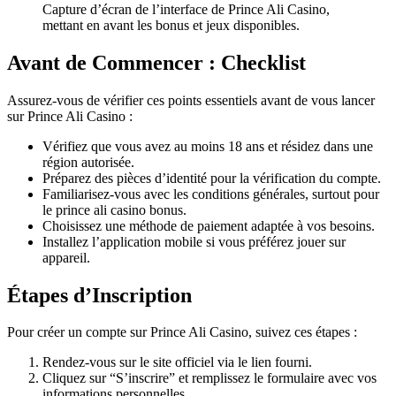
Capture d’écran de l’interface de Prince Ali Casino,
mettant en avant les bonus et jeux disponibles.
Avant de Commencer : Checklist
Assurez-vous de vérifier ces points essentiels avant de vous lancer
sur Prince Ali Casino :
Vérifiez que vous avez au moins 18 ans et résidez dans une
région autorisée.
Préparez des pièces d’identité pour la vérification du compte.
Familiarisez-vous avec les conditions générales, surtout pour
le prince ali casino bonus.
Choisissez une méthode de paiement adaptée à vos besoins.
Installez l’application mobile si vous préférez jouer sur
appareil.
Étapes d’Inscription
Pour créer un compte sur Prince Ali Casino, suivez ces étapes :
Rendez-vous sur le site officiel via le lien fourni.
Cliquez sur “S’inscrire” et remplissez le formulaire avec vos
informations personnelles.