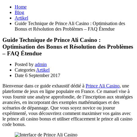
Home
Blog
Artikel
Guide Technique de Prince Ali Casino : Optimisation des
Bonus et Résolution des Problèmes – FAQ Étendue
Guide Technique de Prince Ali Casino :
Optimisation des Bonus et Résolution des Problèmes
– FAQ Étendue
Posted by
admin
Categories
Artikel
Date
6 September 2017
Bienvenue dans ce guide exhaustif dédié à
Prince Ali Casino
, une
plateforme de jeux en ligne populaire en France. Ce manuel vise à
vous fournir une analyse approfondie, de l’inscription aux stratégies
avancées, en incorporant des exemples mathématiques et des
scénarios de dépannage. Que vous soyez novice ou joueur
expérimenté, vous découvrirez comment maximiser vos gains avec
le prince ali casino bonus et utiliser efficacement le prince ali casino
code bonus.