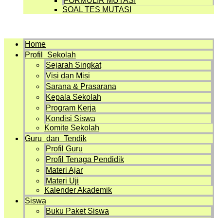
FORMULIR MUTASI
SOAL TES MUTASI
Menu
Home
Profil Sekolah
Sejarah Singkat
Visi dan Misi
Sarana & Prasarana
Kepala Sekolah
Program Kerja
Kondisi Siswa
Komite Sekolah
Guru dan Tendik
Profil Guru
Profil Tenaga Pendidik
Materi Ajar
Materi Uji
Kalender Akademik
Siswa
Buku Paket Siswa