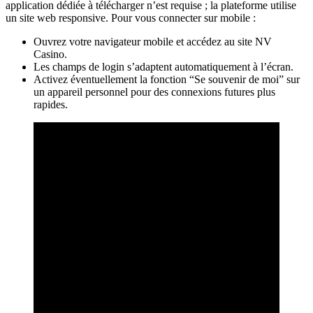
application dédiée à télécharger n’est requise ; la plateforme utilise
un site web responsive. Pour vous connecter sur mobile :
Ouvrez votre navigateur mobile et accédez au site NV
Casino.
Les champs de login s’adaptent automatiquement à l’écran.
Activez éventuellement la fonction “Se souvenir de moi” sur
un appareil personnel pour des connexions futures plus
rapides.