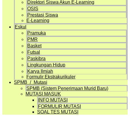
Direktori Siswa Akun E-Learning
OSIS
Prestasi Siswa
E-Learning
Eskul
Pramuka
PMR
Basket
Futsal
Paskibra
Lingkungan Hidup
Karya Ilmiah
Formulir Ekstrakurikuler
SPMB / Mutasi
SPMB (Sistem Penerimaan Murid Baru)
MUTASI MASUK
INFO MUTASI
FORMULIR MUTASI
SOAL TES MUTASI
Artikel