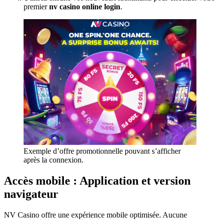
premier
nv casino online login
.
Exemple d’offre promotionnelle pouvant s’afficher
après la connexion.
Accès mobile : Application et version
navigateur
NV Casino offre une expérience mobile optimisée. Aucune