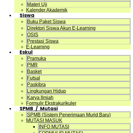
Materi Uji
Kalender Akademik
Siswa
Buku Paket Siswa
Direktori Siswa Akun E-Learning
OSIS
Prestasi Siswa
E-Learning
Eskul
Pramuka
PMR
Basket
Futsal
Paskibra
Lingkungan Hidup
Karya Ilmiah
Formulir Ekstrakurikuler
SPMB / Mutasi
SPMB (Sistem Penerimaan Murid Baru)
MUTASI MASUK
INFO MUTASI