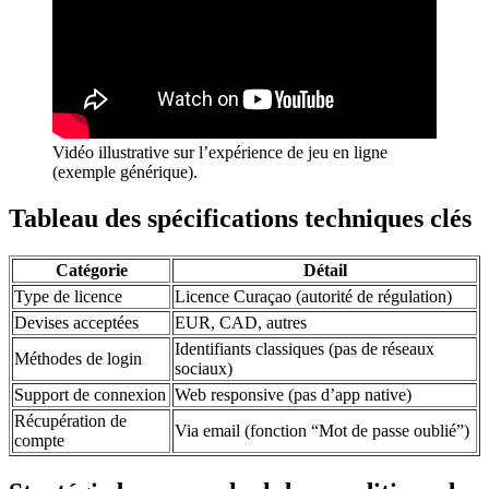
Vidéo illustrative sur l’expérience de jeu en ligne
(exemple générique).
Tableau des spécifications techniques clés
Catégorie
Détail
Type de licence
Licence Curaçao (autorité de régulation)
Devises acceptées
EUR, CAD, autres
Identifiants classiques (pas de réseaux
Méthodes de login
sociaux)
Support de connexion
Web responsive (pas d’app native)
Récupération de
Via email (fonction “Mot de passe oublié”)
compte