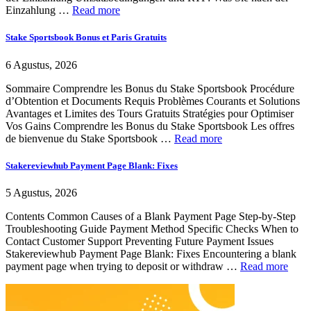
Einzahlung …
Read more
Stake Sportsbook Bonus et Paris Gratuits
6 Agustus, 2026
Sommaire Comprendre les Bonus du Stake Sportsbook Procédure
d’Obtention et Documents Requis Problèmes Courants et Solutions
Avantages et Limites des Tours Gratuits Stratégies pour Optimiser
Vos Gains Comprendre les Bonus du Stake Sportsbook Les offres
de bienvenue du Stake Sportsbook …
Read more
Stakereviewhub Payment Page Blank: Fixes
5 Agustus, 2026
Contents Common Causes of a Blank Payment Page Step-by-Step
Troubleshooting Guide Payment Method Specific Checks When to
Contact Customer Support Preventing Future Payment Issues
Stakereviewhub Payment Page Blank: Fixes Encountering a blank
payment page when trying to deposit or withdraw …
Read more