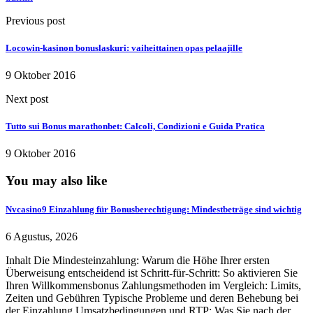
Previous post
Locowin-kasinon bonuslaskuri: vaiheittainen opas pelaajille
9 Oktober 2016
Next post
Tutto sui Bonus marathonbet: Calcoli, Condizioni e Guida Pratica
9 Oktober 2016
You may also like
Nvcasino9 Einzahlung für Bonusberechtigung: Mindestbeträge sind wichtig
6 Agustus, 2026
Inhalt Die Mindesteinzahlung: Warum die Höhe Ihrer ersten
Überweisung entscheidend ist Schritt-für-Schritt: So aktivieren Sie
Ihren Willkommensbonus Zahlungsmethoden im Vergleich: Limits,
Zeiten und Gebühren Typische Probleme und deren Behebung bei
der Einzahlung Umsatzbedingungen und RTP: Was Sie nach der