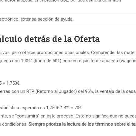
ad automatizada, encriptación SSL, política estricta de límites
lectrónico, extensa sección de ayuda.
lculo detrás de la Oferta
esivos, pero ofrece promociones ocasionales. Comprender las mate
 juega con 100€” (bono de 50€) con un requisito de apuesta (wageri
 = 1,750€.
ras con un RTP (Retorno al Jugador) del 96%, la ventaja de la casa
 estadística esperada es 1,750€ * 4% = 70€.
ente, se “consumirá” en este proceso. Esto no significa que no pued
us condiciones.
Siempre prioriza la lectura de los términos sobre el 