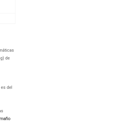
máticas
ng) de
 es del
as
tamaño