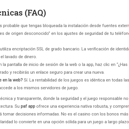
cnicas (FAQ)
s probable que tengas bloqueada la instalación desde fuentes exter
ones de origen desconocido” en los ajustes de seguridad de tu teléfo
utiliza encriptación SSL de grado bancario. La verificación de identi
 el lavado de dinero.
 la pantalla de inicio de sesión de la web o la app, haz clic en “¿Has
trado y recibirás un enlace seguro para crear una nueva.
e en la web?
Sí. La rentabilidad de los juegos es idéntica en todas la
 accede a los mismos servidores de juego.
cnica y transparente, donde la seguridad y el juego responsable no
tectura. Su
paf app
ofrece una experiencia nativa robusta, y compren
á tomar decisiones informadas. No es el casino con los bonos más
claridad lo convierte en una opción sólida para un juego a largo plazo