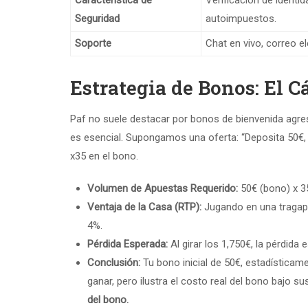
Característica de
Verificación de identid
Seguridad
autoimpuestos.
Soporte
Chat en vivo, correo e
Estrategia de Bonos: El Cá
Paf no suele destacar por bonos de bienvenida agr
es esencial. Supongamos una oferta: “Deposita 50€,
x35 en el bono.
Volumen de Apuestas Requerido:
50€ (bono) x 35
Ventaja de la Casa (RTP):
Jugando en una tragaper
4%.
Pérdida Esperada:
Al girar los 1,750€, la pérdida
Conclusión:
Tu bono inicial de 50€, estadísticam
ganar, pero ilustra el costo real del bono bajo s
del bono.