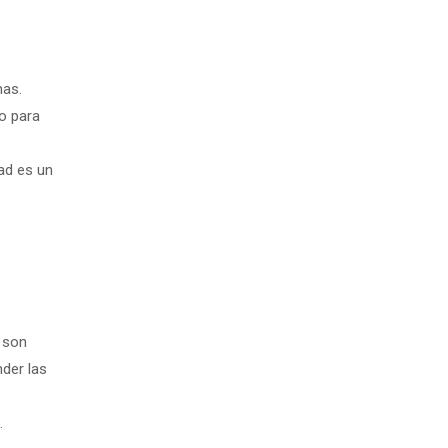
nas.
no para
dad es un
s
 son
der las
.