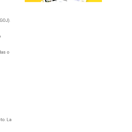
DGOJ).
o
das o
to. La